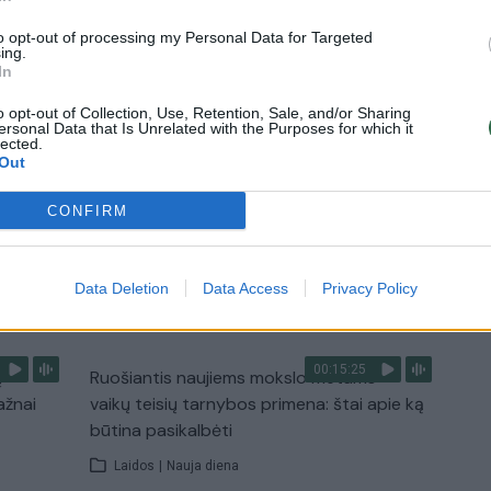
Žinios
|
Lietuvos diena
to opt-out of processing my Personal Data for Targeted
ing.
In
0:29
00:02:08
mas
Aukštaitijos pučiamųjų orkestras
o opt-out of Collection, Use, Retention, Sale, and/or Sharing
ersonal Data that Is Unrelated with the Purposes for which it
3
Nyderlanduose apgynė čempionų vardą
lected.
Out
Žinios
|
Lietuvos diena
CONFIRM
TV
Data Deletion
Data Access
Privacy Policy
Visi įrašai
00:15:25
ų
Ruošiantis naujiems mokslo metams –
ažnai
vaikų teisių tarnybos primena: štai apie ką
būtina pasikalbėti
Laidos
|
Nauja diena