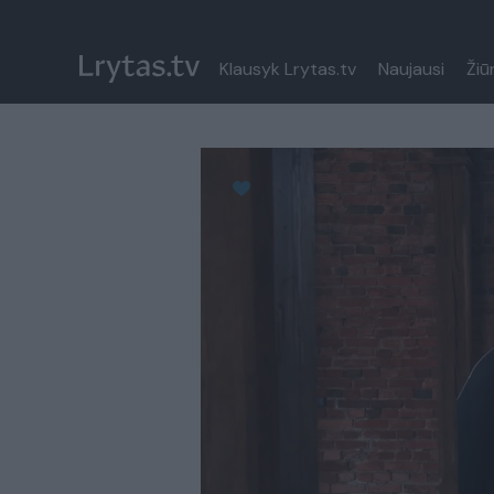
Klausyk Lrytas.tv
Naujausi
Žiū
Paremkite Ukrainą