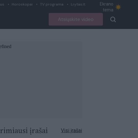
Ekrano
ius
Horoskopai
TV programa
Lrytas.lt
tema
Atsiųskite video
rimiausi įrašai
Visi įrašai