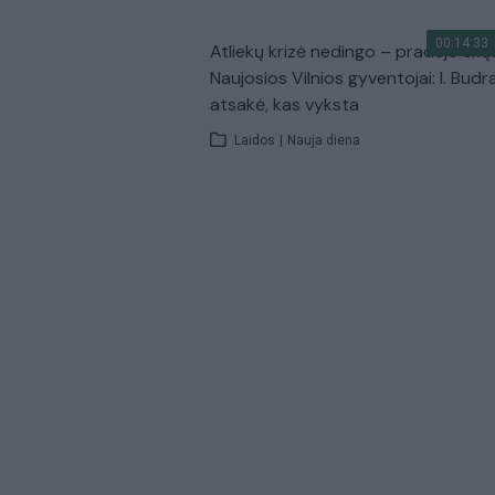
00:14:33
Atliekų krizė nedingo – pradėjo skų
Naujosios Vilnios gyventojai: I. Budr
atsakė, kas vyksta
Laidos
|
Nauja diena