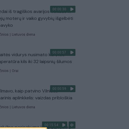
00:00:30
dai iš tragiškos avarijos Vilniaus r.:
ejų moterų ir vaiko gyvybių išgelbėti
pavyko
Žinios
|
Lietuvos diena
00:00:57
aitės vidurys nusimato karštas:
peratūra kils iki 32 laipsnių šilumos
Žinios
|
Orai
00:00:59
ilmavo, kaip patvino Vilniaus
arinis aplinkkelis: vaizdas pribloškia
Žinios
|
Lietuvos diena
00:15:54
Zalužno pasisakymą laiko bandymu