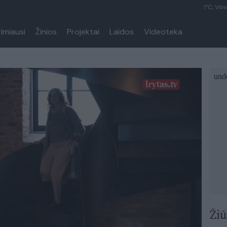
1°C, Viln
rimiausi
Žinios
Projektai
Laidos
Videoteka
Žiū