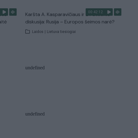
00:42:12
stis
Karšta A. Kasparavičiaus ir Ž Pavilionio
aitė
diskusija: Rusija – Europos šeimos narė?
Laidos
|
Lietuva tiesiogiai