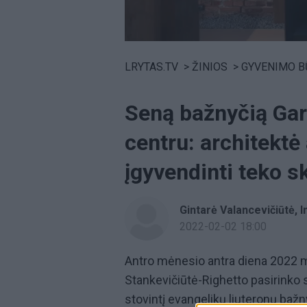
Volume
0%
LRYTAS.TV
>
ŽINIOS
>
GYVENIMO B
Seną bažnyčią Gar
centru: architektė 
įgyvendinti teko s
Gintarė Valancevičiūtė, 
2022-02-02 18:00
Antro mėnesio antra diena 2022 me
Stankevičiūtė-Righetto pasirinko 
stovintį evangelikų liuteronų bažn