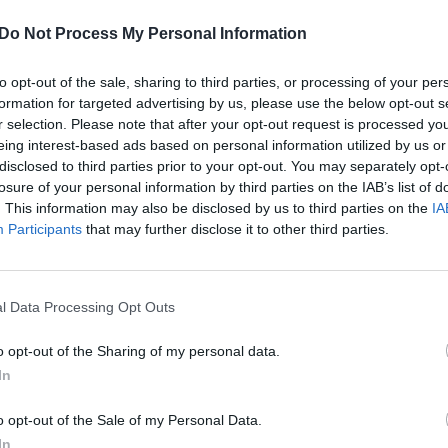
. Antrą šimtmetį skaičiuojantis bažnyčios pastatas
įsit
Do Not Process My Personal Information
net
rdirbimo cechu, o Lietuvai atgavus
gelikams liuteronams. Tačiau atgaivinti pamaldos
to opt-out of the sale, sharing to third parties, or processing of your per
d Editos skambutis jų nesuglumino, priešingai –
formation for targeted advertising by us, please use the below opt-out s
r selection. Please note that after your opt-out request is processed y
ti su turizmu susijusį meno centrą, net apsidžiaugė,
eing interest-based ads based on personal information utilized by us or
ė sandoriui.
disclosed to third parties prior to your opt-out. You may separately opt-
losure of your personal information by third parties on the IAB’s list of
. This information may also be disclosed by us to third parties on the
IA
ektūra
Modernaus meno centras
Participants
that may further disclose it to other third parties.
l Data Processing Opt Outs
Visi įrašai
o opt-out of the Sharing of my personal data.
In
2:40
00:03:52
mai –
Liūdna vyresnio amžiaus dirbančiųjų
nenori:
kasdienybė – priekabiavimas, patyčios ir
o opt-out of the Sale of my Personal Data.
užgaulūs įvardžiai
In