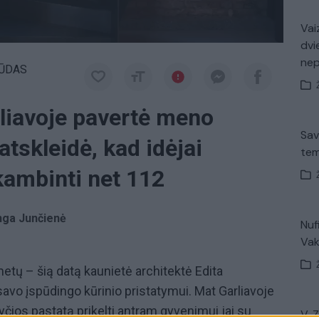
Vaiz
dvi
ne
ŪDAS
liavoje pavertė meno
Sav
atskleidė, kad idėjai
tem
kambinti net 112
Inga Junčienė
Nuf
Vak
tų – šią datą kaunietė architektė Edita
savo įspūdingo kūrinio pristatymui. Mat Garliavoje
yčios pastatą prikelti antram gyvenimui jai su
V. 