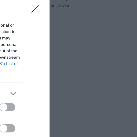
virtinti Ukrainos politikoje: jis yra
eisus
Laidos
|
Nauja diena
sonal or
ection to
ou may
 personal
out of the
 downstream
B’s List of