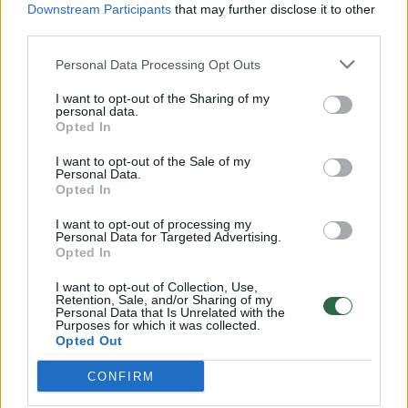
Downstream Participants
that may further disclose it to other
third parties.
00:00:57
Savaitės vidurys nusimato karštas: temperatūra kils iki
32 laipsnių šilumos
Personal Data Processing Opt Outs
Žinios
|
Orai
I want to opt-out of the Sharing of my
personal data.
Opted In
00:00:59
Nufilmavo, kaip patvino Vilniaus Vakarinis aplinkkelis:
I want to opt-out of the Sale of my
Personal Data.
vaizdas pribloškia
Opted In
Žinios
|
Lietuvos diena
I want to opt-out of processing my
Personal Data for Targeted Advertising.
Opted In
00:00:55
Avarija Vilniuje: į stotelę įsirėžęs automobilis sužalojo
I want to opt-out of Collection, Use,
dvi moteris
Retention, Sale, and/or Sharing of my
Personal Data that Is Unrelated with the
Purposes for which it was collected.
Žinios
|
Lietuvos diena
Opted Out
CONFIRM
Visi įrašai