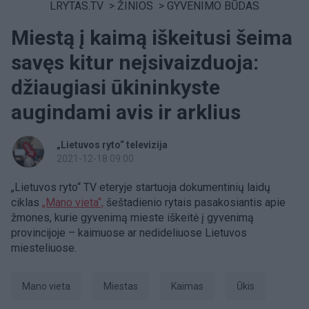
LRYTAS.TV
>
ŽINIOS
>
GYVENIMO BŪDAS
Miestą į kaimą iškeitusi šeima
savęs kitur neįsivaizduoja:
džiaugiasi ūkininkyste
augindami avis ir arklius
„Lietuvos ryto“ televizija
2021-12-18 09:00
„Lietuvos ryto“ TV eteryje startuoja dokumentinių laidų
ciklas
„Mano vieta“,
šeštadienio rytais pasakosiantis apie
žmones, kurie gyvenimą mieste iškeitė į gyvenimą
provincijoje – kaimuose ar nedideliuose Lietuvos
miesteliuose.
Mano vieta
miestas
kaimas
ūkis