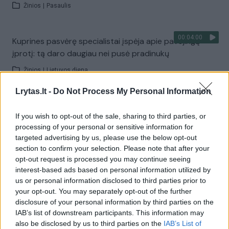
Žinios
|
Pasaulis
00:04:00
Kuprines pasvėrę specialistai įspėja apie pavojingą
įprotį: tą daro daugiau nei pusė pradinukų
Žinios
|
Lietuvos diena
Lrytas.lt -
Do Not Process My Personal Information
Visi įrašai
If you wish to opt-out of the sale, sharing to third parties, or
processing of your personal or sensitive information for
targeted advertising by us, please use the below opt-out
Žiūrimiausi įrašai
section to confirm your selection. Please note that after your
opt-out request is processed you may continue seeing
interest-based ads based on personal information utilized by
us or personal information disclosed to third parties prior to
00:00:30
Vaizdai iš tragiškos avarijos Vilniaus r.: dviejų moterų ir
your opt-out. You may separately opt-out of the further
vaiko gyvybių išgelbėti nepavyko
disclosure of your personal information by third parties on the
IAB’s list of downstream participants. This information may
Žinios
|
Lietuvos diena
also be disclosed by us to third parties on the
IAB’s List of