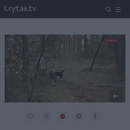
Paremkite Ukrainą