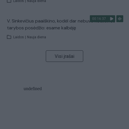
Laidos
|
Nauja diena
00:16:37
V. Sinkevičius paaiškino, kodėl dar nebuvo Koalicinės
tarybos posėdžio: esame kalbėję
Laidos
|
Nauja diena
Visi įrašai