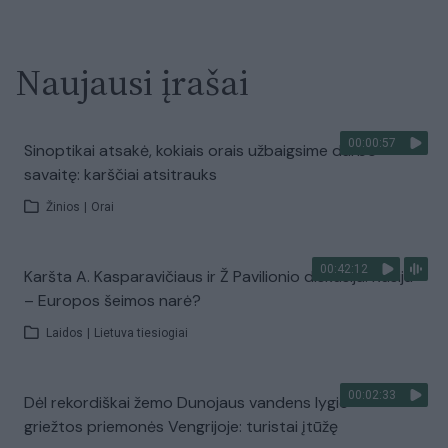
Naujausi įrašai
00:00:57
Sinoptikai atsakė, kokiais orais užbaigsime darbo
savaitę: karščiai atsitrauks
Žinios
|
Orai
00:42:12
Karšta A. Kasparavičiaus ir Ž Pavilionio diskusija: Rusija
– Europos šeimos narė?
Laidos
|
Lietuva tiesiogiai
00:02:33
Dėl rekordiškai žemo Dunojaus vandens lygio –
griežtos priemonės Vengrijoje: turistai įtūžę