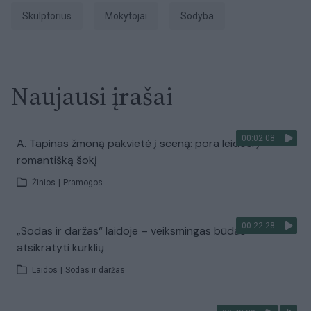
skulptorius
mokytojai
sodyba
Naujausi įrašai
00:02:08
A. Tapinas žmoną pakvietė į sceną: pora leidosi į
romantišką šokį
Žinios
|
Pramogos
00:22:28
„Sodas ir daržas“ laidoje – veiksmingas būdas
atsikratyti kurklių
Laidos
|
Sodas ir daržas