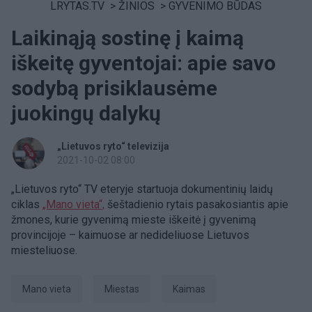
LRYTAS.TV
>
ŽINIOS
>
GYVENIMO BŪDAS
Laikinąją sostinę į kaimą
iškeitę gyventojai: apie savo
sodybą prisiklausėme
juokingų dalykų
„Lietuvos ryto“ televizija
2021-10-02 08:00
„Lietuvos ryto“ TV eteryje startuoja dokumentinių laidų
ciklas
„Mano vieta“,
šeštadienio rytais pasakosiantis apie
žmones, kurie gyvenimą mieste iškeitė į gyvenimą
provincijoje – kaimuose ar nedideliuose Lietuvos
miesteliuose.
Mano vieta
miestas
kaimas