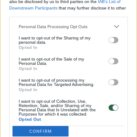
also be disclosed by us to third parties on the
IAB’s List of
Žinios
|
Lietuvos diena
Downstream Participants
that may further disclose it to other
third parties.
00:00:57
Savaitės vidurys nusimato karštas: temperatūra kils iki
Personal Data Processing Opt Outs
32 laipsnių šilumos
I want to opt-out of the Sharing of my
Žinios
personal data.
|
Orai
Opted In
I want to opt-out of the Sale of my
00:15:54
V. Zalužno pasisakymą laiko bandymu įsitvirtinti
Personal Data.
Opted In
Ukrainos politikoje: jis yra neteisus
I want to opt-out of processing my
Laidos
|
Nauja diena
Personal Data for Targeted Advertising.
Opted In
00:00:57
Sinoptikai atsakė, kokiais orais užbaigsime darbo
I want to opt-out of Collection, Use,
Retention, Sale, and/or Sharing of my
savaitę: karščiai atsitrauks
Personal Data that Is Unrelated with the
Purposes for which it was collected.
Žinios
Opted Out
|
Orai
CONFIRM