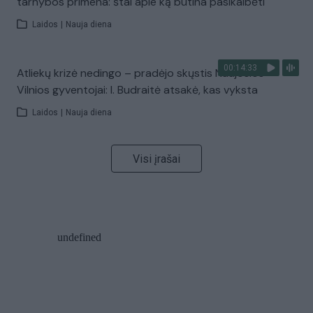
tarnybos primena: štai apie ką būtina pasikalbėti
Laidos
|
Nauja diena
00:14:33
Atliekų krizė nedingo – pradėjo skųstis Naujosios
Vilnios gyventojai: I. Budraitė atsakė, kas vyksta
Laidos
|
Nauja diena
Visi įrašai