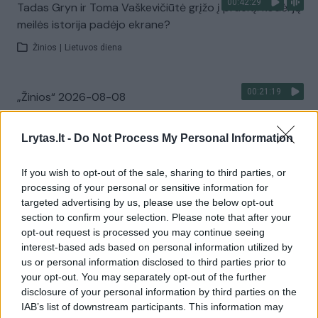
00:42:29
Tadas Gryn ir Toma Vaškevičiūtė grįžo į praeitį: kodėl jų
meilės istorija padėjo ekrane?
Žinios
|
Lietuvos diena
00:21:19
„Žinios“ 2026-08-08
Laidos
|
Žinios
Lrytas.lt -
Do Not Process My Personal Information
Visi įrašai
If you wish to opt-out of the sale, sharing to third parties, or
processing of your personal or sensitive information for
targeted advertising by us, please use the below opt-out
section to confirm your selection. Please note that after your
Žiūrimiausi įrašai
opt-out request is processed you may continue seeing
interest-based ads based on personal information utilized by
us or personal information disclosed to third parties prior to
your opt-out. You may separately opt-out of the further
00:00:30
Vaizdai iš tragiškos avarijos Vilniaus r.: dviejų moterų ir
disclosure of your personal information by third parties on the
vaiko gyvybių išgelbėti nepavyko
IAB’s list of downstream participants. This information may