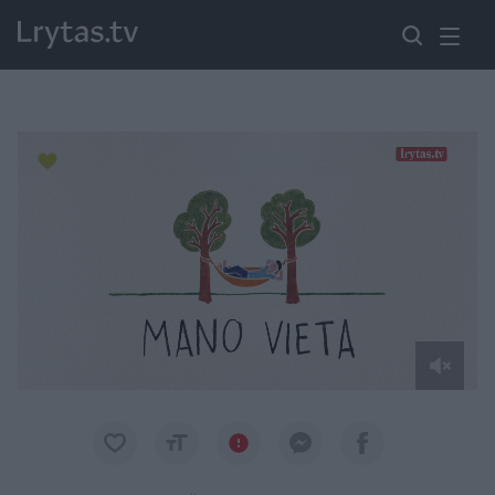
Paremkite Ukrainą