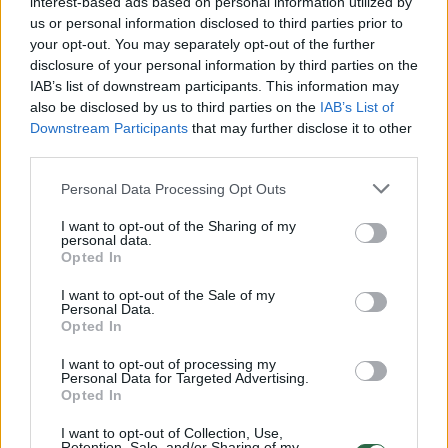
interest-based ads based on personal information utilized by
us or personal information disclosed to third parties prior to
your opt-out. You may separately opt-out of the further
disclosure of your personal information by third parties on the
Žiūrimiausi įrašai
IAB’s list of downstream participants. This information may
also be disclosed by us to third parties on the
IAB’s List of
Downstream Participants
that may further disclose it to other
third parties.
00:00:30
Vaizdai iš tragiškos avarijos Vilniaus r.: dviejų moterų ir
vaiko gyvybių išgelbėti nepavyko
Personal Data Processing Opt Outs
Žinios
|
Lietuvos diena
I want to opt-out of the Sharing of my
personal data.
Opted In
00:00:57
Savaitės vidurys nusimato karštas: temperatūra kils iki
I want to opt-out of the Sale of my
32 laipsnių šilumos
Personal Data.
Opted In
Žinios
|
Orai
I want to opt-out of processing my
Personal Data for Targeted Advertising.
Opted In
00:15:54
V. Zalužno pasisakymą laiko bandymu įsitvirtinti
Ukrainos politikoje: jis yra neteisus
I want to opt-out of Collection, Use,
Retention, Sale, and/or Sharing of my