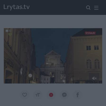
Paremkite Ukrainą