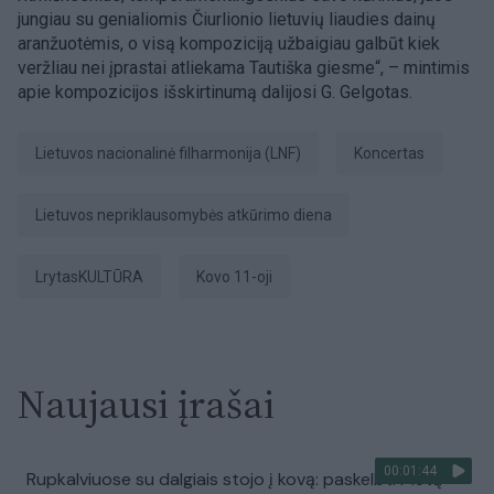
jungiau su genialiomis Čiurlionio lietuvių liaudies dainų
aranžuotėmis, o visą kompoziciją užbaigiau galbūt kiek
veržliau nei įprastai atliekama Tautiška giesme“, – mintimis
apie kompozicijos išskirtinumą dalijosi G. Gelgotas.
Lietuvos nacionalinė filharmonija (LNF)
Koncertas
Lietuvos nepriklausomybės atkūrimo diena
LrytasKULTŪRA
Kovo 11-oji
Naujausi įrašai
00:01:44
Rupkalviuose su dalgiais stojo į kovą: paskelbti Metų