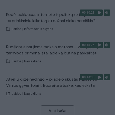
00:10:21
Kodėl apklausos internete ir politikų reitingai
tarprinkiminiu laikotarpiu dažnai nieko nereiškia?
Laidos
|
Informacinis skydas
00:15:25
Ruošiantis naujiems mokslo metams – vaikų teisių
tarnybos primena: štai apie ką būtina pasikalbėti
Laidos
|
Nauja diena
00:14:33
Atliekų krizė nedingo – pradėjo skųstis Naujosios
Vilnios gyventojai: I. Budraitė atsakė, kas vyksta
Laidos
|
Nauja diena
Visi įrašai