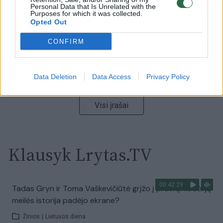
Personal Data that Is Unrelated with the
Laidos
|
Nauja diena
Purposes for which it was collected.
Opted Out
00:00:57
CONFIRM
Sinoptikai atsakė, kokiais orais užbaigsime darbo
savaitę: karščiai atsitrauks
Žinios
|
Orai
Data Deletion
Data Access
Privacy Policy
Visi įrašai
Klausyk Lrytas.TV
00:42:29
Tadas Gryn ir Toma Vaškevičiūtė grįžo į praeitį: kodėl jų
meilės istorija padėjo ekrane?
Žinios
|
Lietuvos diena