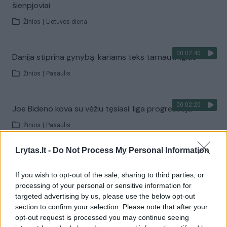
šienpjoviai
Žinios
|
Lietuvos diena
00:02:40
Danija stiprina gynybą: kariams teks tarnauti ilgiau
Žinios
|
Pasaulis
00:02:20
Joe Bideno kova su vėžiu tęsiasi: liga progresuoja
Žinios
|
Pasaulis
Lrytas.lt -
Do Not Process My Personal Information
00:02:08
A. Tapinas žmoną pakvietė į sceną: pora leidosi į
romantišką šokį
If you wish to opt-out of the sale, sharing to third parties, or
processing of your personal or sensitive information for
Žinios
|
Pramogos
targeted advertising by us, please use the below opt-out
section to confirm your selection. Please note that after your
opt-out request is processed you may continue seeing
Visi įrašai