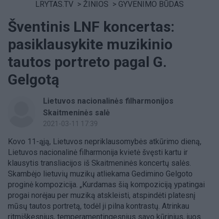
LRYTAS.TV
>
ŽINIOS
>
GYVENIMO BŪDAS
Šventinis LNF koncertas:
pasiklausykite muzikinio
tautos portreto pagal G.
Gelgotą
Lietuvos nacionalinės filharmonijos
Skaitmeninės salė
2021-03-11 17:39
Kovo 11-ąją, Lietuvos nepriklausomybės atkūrimo dieną,
Lietuvos nacionalinė filharmonija kvietė švęsti kartu ir
klausytis transliacijos iš Skaitmeninės koncertų salės.
Skambėjo lietuvių muzikų atliekama Gedimino Gelgoto
proginė kompozicija. „Kurdamas šią kompoziciją ypatingai
progai norėjau per muziką atskleisti, atspindėti platesnį
mūsų tautos portretą, todėl ji pilna kontrastų. Atrinkau
ritmiškesnius, temperamentingesnius savo kūrinius, juos