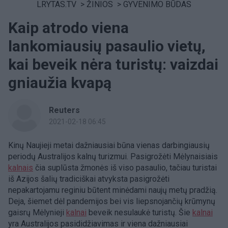
LRYTAS.TV
>
ŽINIOS
>
GYVENIMO BŪDAS
Kaip atrodo viena
lankomiausių pasaulio vietų,
kai beveik nėra turistų: vaizdai
gniaužia kvapą
Reuters
2021-02-18 06:45
Kinų Naujieji metai dažniausiai būna vienas darbingiausių
periodų Australijos kalnų turizmui. Pasigrožėti Mėlynaisiais
kalnais
čia suplūsta žmonės iš viso pasaulio, tačiau turistai
iš Azijos šalių tradiciškai atvyksta pasigrožėti
nepakartojamu reginiu būtent minėdami naujų metų pradžią.
Deja, šiemet dėl pandemijos bei vis liepsnojančių krūmynų
gaisrų Mėlynieji
kalnai
beveik nesulaukė turistų. Šie
kalnai
yra Australijos pasididžiavimas ir viena dažniausiai