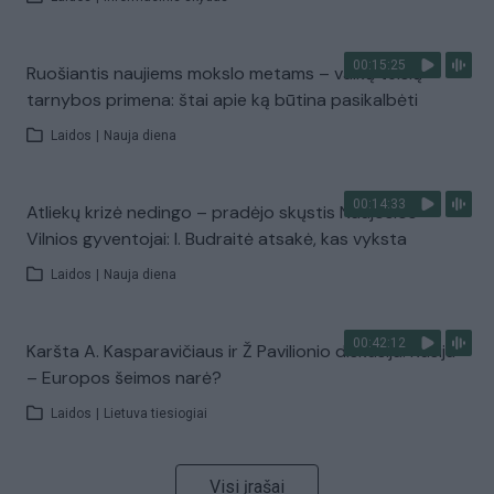
00:15:25
Ruošiantis naujiems mokslo metams – vaikų teisių
tarnybos primena: štai apie ką būtina pasikalbėti
Laidos
|
Nauja diena
00:14:33
Atliekų krizė nedingo – pradėjo skųstis Naujosios
Vilnios gyventojai: I. Budraitė atsakė, kas vyksta
Laidos
|
Nauja diena
00:42:12
Karšta A. Kasparavičiaus ir Ž Pavilionio diskusija: Rusija
– Europos šeimos narė?
Laidos
|
Lietuva tiesiogiai
Visi įrašai