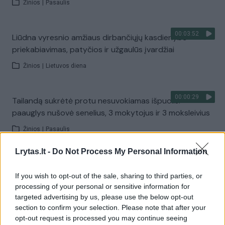
Žinios
|
Pasaulis
00:03:52
Liūdna vyresnio amžiaus dirbančiųjų kasdienybė –
priekabiavimas, patyčios ir užgaulūs įvardžiai
Žinios
|
Lietuvos diena
00:00:29
Tailandą sukrėtė protu nesuvokiamas išpuolis:
paauglys nušovė senelius, 3 mokytojus ir 3 moksleivius
Žinios
|
Pasaulis
Lrytas.lt -
Do Not Process My Personal Information
00:02:08
Aukštaitijos pučiamųjų orkestras Nyderlanduose
apgynė čempionų vardą
If you wish to opt-out of the sale, sharing to third parties, or
processing of your personal or sensitive information for
Žinios
|
Lietuvos diena
targeted advertising by us, please use the below opt-out
section to confirm your selection. Please note that after your
opt-out request is processed you may continue seeing