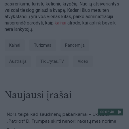
pasirenkamų turistų kelionių krypčių. Nuo jų atsiveriantys
vaizdai tiesiog gniaužia kvapą. Kadani šiuo metu ten
atvykstančių yra vos vienas kitas, parko administracija
nusprendė parodyti, kaip
kalnai
atrodo, kai aplink beveik
nėra lankytojų.
Kalnai
Turizmas
pandemija
Australija
tik Lrytas.TV
Video
Naujausi įrašai
00:02:40
Nors teigė, kad šaudmenų pakankamai – Ukrainai
„Patriot“ D. Trumpas skirti nenori: raketų mes norime