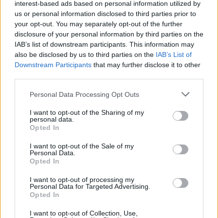
Visi įrašai
interest-based ads based on personal information utilized by
us or personal information disclosed to third parties prior to
your opt-out. You may separately opt-out of the further
disclosure of your personal information by third parties on the
Žiūrimiausi įrašai
IAB’s list of downstream participants. This information may
also be disclosed by us to third parties on the
IAB’s List of
Downstream Participants
that may further disclose it to other
third parties.
00:00:30
Vaizdai iš tragiškos avarijos Vilniaus r.: dviejų moterų ir
vaiko gyvybių išgelbėti nepavyko
Personal Data Processing Opt Outs
Žinios
|
Lietuvos diena
I want to opt-out of the Sharing of my
personal data.
Opted In
00:00:57
Savaitės vidurys nusimato karštas: temperatūra kils iki
I want to opt-out of the Sale of my
Personal Data.
32 laipsnių šilumos
Opted In
Žinios
|
Orai
I want to opt-out of processing my
Personal Data for Targeted Advertising.
Opted In
00:00:59
Nufilmavo, kaip patvino Vilniaus Vakarinis aplinkkelis:
I want to opt-out of Collection, Use,
vaizdas pribloškia