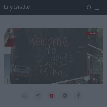
Paremkite Ukrainą