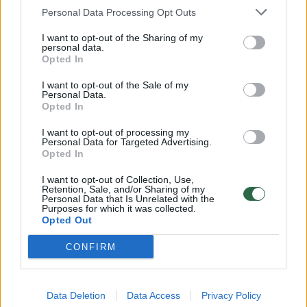
Personal Data Processing Opt Outs
I want to opt-out of the Sharing of my
00:15:54
V. Zalužno pasisakymą laiko bandymu įsitvirtinti
personal data.
Opted In
Ukrainos politikoje: jis yra neteisus
I want to opt-out of the Sale of my
Laidos
|
Nauja diena
Personal Data.
Opted In
00:00:59
Nufilmavo, kaip patvino Vilniaus Vakarinis aplinkkelis:
I want to opt-out of processing my
Personal Data for Targeted Advertising.
vaizdas pribloškia
Opted In
Žinios
|
Lietuvos diena
I want to opt-out of Collection, Use,
Retention, Sale, and/or Sharing of my
Personal Data that Is Unrelated with the
Purposes for which it was collected.
Visi įrašai
Opted Out
CONFIRM
Klausyk Lrytas.TV
Data Deletion
Data Access
Privacy Policy