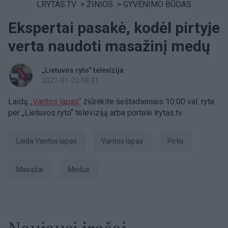
LRYTAS.TV
>
ŽINIOS
>
GYVENIMO BŪDAS
Ekspertai pasakė, kodėl pirtyje
verta naudoti masažinį medų
„Lietuvos ryto“ televizija
2021-01-02 08:31
Laidą
„Vantos lapas“
žiūrėkite šeštadieniais 10:00 val. ryte
per „Lietuvos ryto“ televiziją arba portale lrytas.tv.
laida Vantos lapas
Vantos lapas
Pirtis
Masažai
Medus