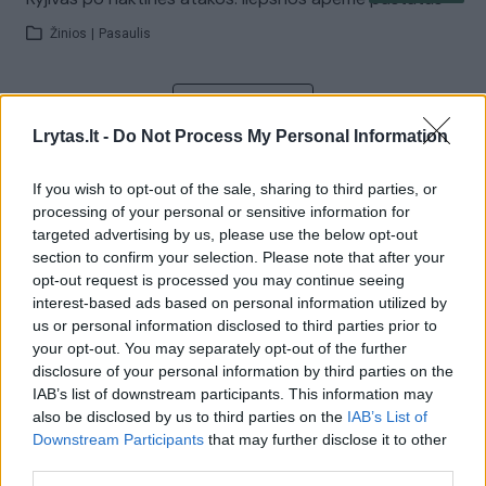
Žinios
|
Pasaulis
Visi įrašai
Lrytas.lt -
Do Not Process My Personal Information
If you wish to opt-out of the sale, sharing to third parties, or
Žiūrimiausi įrašai
processing of your personal or sensitive information for
targeted advertising by us, please use the below opt-out
section to confirm your selection. Please note that after your
opt-out request is processed you may continue seeing
00:00:30
Vaizdai iš tragiškos avarijos Vilniaus r.: dviejų moterų ir
interest-based ads based on personal information utilized by
vaiko gyvybių išgelbėti nepavyko
us or personal information disclosed to third parties prior to
your opt-out. You may separately opt-out of the further
Žinios
|
Lietuvos diena
disclosure of your personal information by third parties on the
IAB’s list of downstream participants. This information may
also be disclosed by us to third parties on the
IAB’s List of
00:00:57
Savaitės vidurys nusimato karštas: temperatūra kils iki
Downstream Participants
that may further disclose it to other
32 laipsnių šilumos
third parties.
Žinios
|
Orai