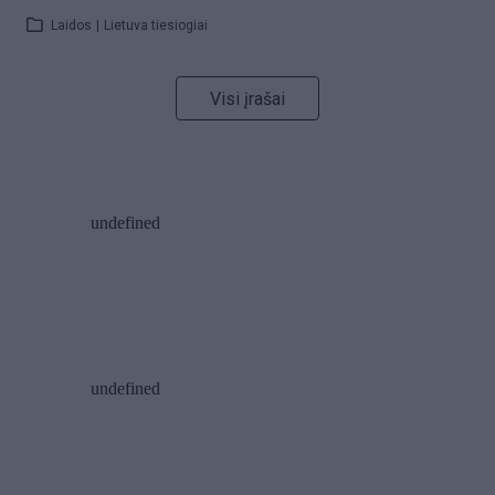
Laidos
|
Lietuva tiesiogiai
Visi įrašai