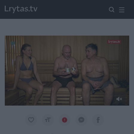
Paremkite Ukrainą