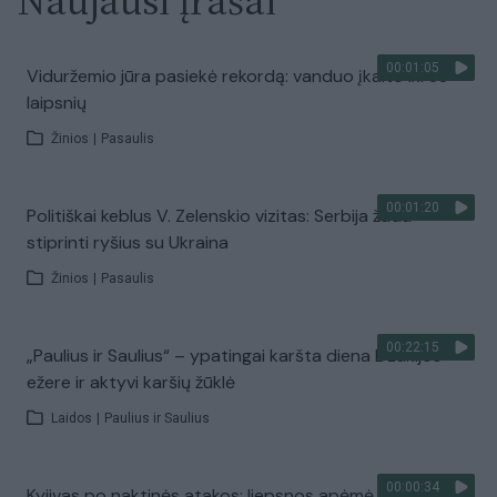
Naujausi įrašai
00:01:05
Viduržemio jūra pasiekė rekordą: vanduo įkaito iki 33
laipsnių
Žinios
|
Pasaulis
00:01:20
Politiškai keblus V. Zelenskio vizitas: Serbija žada
stiprinti ryšius su Ukraina
Žinios
|
Pasaulis
00:22:15
„Paulius ir Saulius“ – ypatingai karšta diena Dzūkijos
ežere ir aktyvi karšių žūklė
Laidos
|
Paulius ir Saulius
00:00:34
Kyjivas po naktinės atakos: liepsnos apėmė pastatus