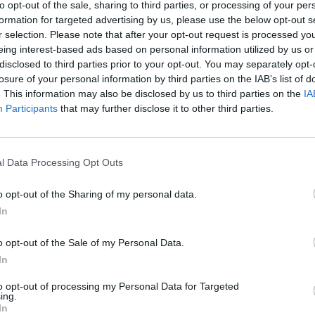
okelis. Socialiniame tinkle „TikTok“ šie vaizdeliai
to opt-out of the sale, sharing to third parties, or processing of your per
aut
 o varlių gerbėjų ratas vis didėja.
formation for targeted advertising by us, please use the below opt-out s
r selection. Please note that after your opt-out request is processed y
eing interest-based ads based on personal information utilized by us or
tik Lrytas.TV
Video
disclosed to third parties prior to your opt-out. You may separately opt-
losure of your personal information by third parties on the IAB’s list of
. This information may also be disclosed by us to third parties on the
IA
Participants
that may further disclose it to other third parties.
Visi įrašai
l Data Processing Opt Outs
0:57
00:42:12
aigsime
Karšta A. Kasparavičiaus ir Ž Pavilionio
o opt-out of the Sharing of my personal data.
diskusija: Rusija – Europos šeimos narė?
In
Laidos
|
Lietuva tiesiogiai
o opt-out of the Sale of my Personal Data.
In
2:33
00:04:00
dens
Kuprines pasvėrę specialistai įspėja apie
to opt-out of processing my Personal Data for Targeted
e:
pavojingą įprotį: tą daro daugiau nei pusė
ing.
In
pradinukų