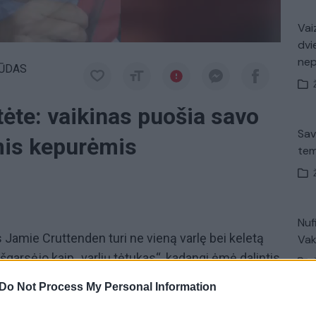
Vaiz
dvi
ne
ŪDAS
tėte: vaikinas puošia savo
Sav
omis kepurėmis
tem
Nuf
 Jamie Cruttenden turi ne vieną varlę bei keletą
Vak
 išgarsėjo kaip „varlių tėtukas“, kadangi ėmė dalintis
, kuriuose užfiksuota, kaip Jamie gamina ir puošia
Do Not Process My Personal Information
is. Vieni komentuoja, kad tai yra ganėtinai keista,
Avar