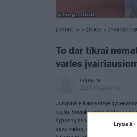
Volume
0%
LRYTAS.TV
>
ŽINIOS
>
GYVENIMO B
To dar tikrai nema
varles įvairiausi
Lrytas.tv
2020-11-24 07:18
Jungtinėje Karalystėje gyvenantis
roplių. Socialiniuose tinkluose jis
šypseną keliančiais vaizdo įrašais
Lrytas.lt -
savo varles įvairiausiomis kepurėm