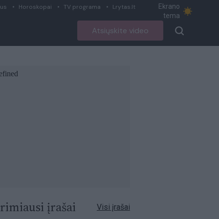
Ekrano
ius
Horoskopai
TV programa
Lrytas.lt
tema
Atsiųskite video
rimiausi įrašai
Visi įrašai