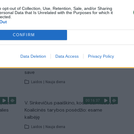
o opt-out of Collection, Use, Retention, Sale, and/or Sharing
Žinios
|
Lietuvos diena
ersonal Data that Is Unrelated with the Purposes for which it
lected.
Out
TV
CONFIRM
Visi įrašai
00:11:27
Data Deletion
Data Access
Privacy Policy
nio
Lietuvos pasiruošimą pavojams neigiamai
narė?
vertinantis šaulys: nustokime apgaudinėti
save
Laidos
|
Nauja diena
00:16:37
, kiek
V. Sinkevičius paaiškino, kodėl dar nebuvo
alies
Koalicinės tarybos posėdžio: esame
kalbėję
Laidos
|
Nauja diena