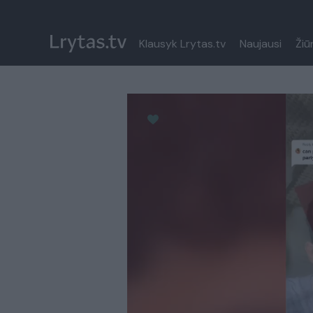
Klausyk Lrytas.tv
Naujausi
Žiū
Paremkite Ukrainą