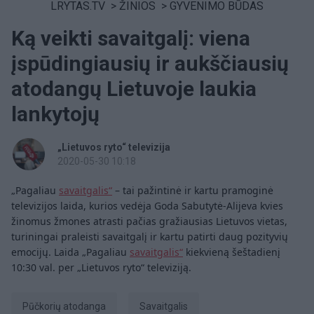
LRYTAS.TV
>
ŽINIOS
>
GYVENIMO BŪDAS
Ką veikti savaitgalį: viena
įspūdingiausių ir aukščiausių
atodangų Lietuvoje laukia
lankytojų
„Lietuvos ryto“ televizija
2020-05-30 10:18
„Pagaliau
savaitgalis“
– tai pažintinė ir kartu pramoginė
televizijos laida, kurios vedėja Goda Sabutytė-Alijeva kvies
žinomus žmones atrasti pačias gražiausias Lietuvos vietas,
turiningai praleisti savaitgalį ir kartu patirti daug pozityvių
emocijų. Laida „Pagaliau
savaitgalis“
kiekvieną šeštadienį
10:30 val. per „Lietuvos ryto“ televiziją.
Pūčkorių atodanga
savaitgalis