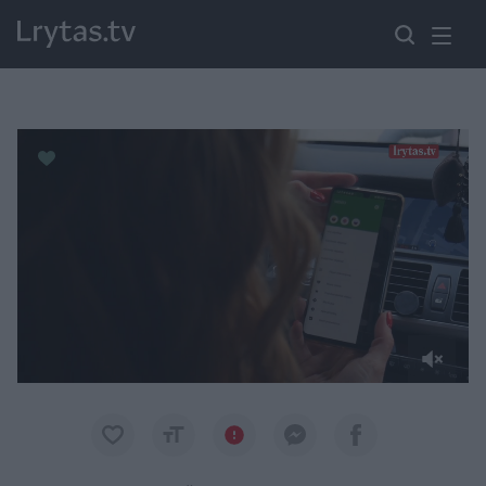
Paremkite Ukrainą