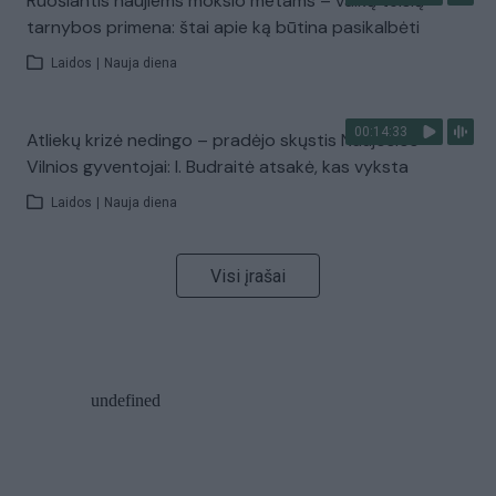
Ruošiantis naujiems mokslo metams – vaikų teisių
tarnybos primena: štai apie ką būtina pasikalbėti
Laidos
|
Nauja diena
00:14:33
Atliekų krizė nedingo – pradėjo skųstis Naujosios
Vilnios gyventojai: I. Budraitė atsakė, kas vyksta
Laidos
|
Nauja diena
Visi įrašai