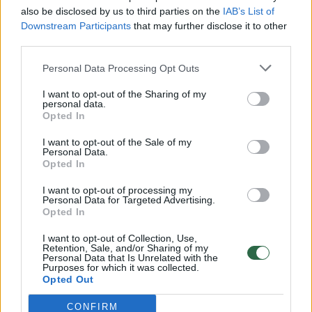
vaiko gyvybių išgelbėti nepavyko
also be disclosed by us to third parties on the
IAB’s List of
Žinios
|
Lietuvos diena
Downstream Participants
that may further disclose it to other
third parties.
00:00:57
Personal Data Processing Opt Outs
Savaitės vidurys nusimato karštas: temperatūra kils iki
32 laipsnių šilumos
I want to opt-out of the Sharing of my
personal data.
Žinios
|
Orai
Opted In
I want to opt-out of the Sale of my
Personal Data.
00:15:54
V. Zalužno pasisakymą laiko bandymu įsitvirtinti
Opted In
Ukrainos politikoje: jis yra neteisus
I want to opt-out of processing my
Laidos
|
Nauja diena
Personal Data for Targeted Advertising.
Opted In
I want to opt-out of Collection, Use,
00:00:57
Sinoptikai atsakė, kokiais orais užbaigsime darbo
Retention, Sale, and/or Sharing of my
Personal Data that Is Unrelated with the
savaitę: karščiai atsitrauks
Purposes for which it was collected.
Opted Out
Žinios
|
Orai
CONFIRM