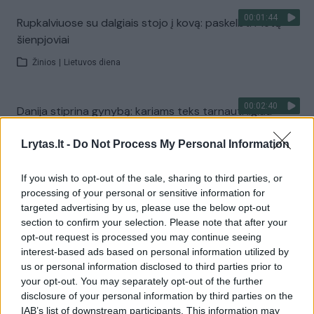
00:01:44
Rupkalviuose su dalgiais stojo į kovą: paskelbti Metų
šienpjoviai
Žinios
|
Lietuvos diena
00:02:40
Danija stiprina gynybą: kariams teks tarnauti ilgiau
Žinios
|
Pasaulis
Lrytas.lt -
Do Not Process My Personal Information
If you wish to opt-out of the sale, sharing to third parties, or
Visi įrašai
processing of your personal or sensitive information for
targeted advertising by us, please use the below opt-out
section to confirm your selection. Please note that after your
opt-out request is processed you may continue seeing
Žiūrimiausi įrašai
interest-based ads based on personal information utilized by
us or personal information disclosed to third parties prior to
your opt-out. You may separately opt-out of the further
00:00:30
Vaizdai iš tragiškos avarijos Vilniaus r.: dviejų moterų ir
disclosure of your personal information by third parties on the
IAB’s list of downstream participants. This information may