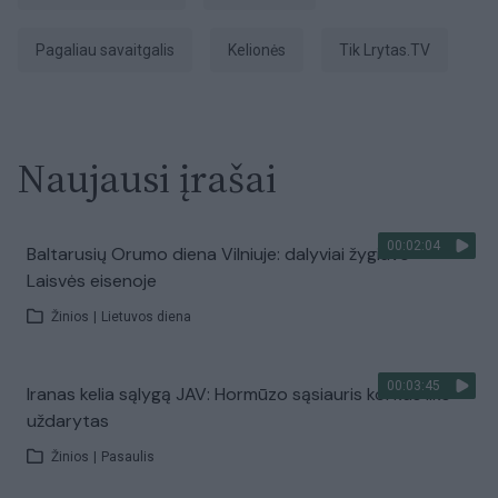
Pagaliau savaitgalis
Kelionės
tik Lrytas.TV
Naujausi įrašai
00:02:04
Baltarusių Orumo diena Vilniuje: dalyviai žygiavo
Laisvės eisenoje
Žinios
|
Lietuvos diena
00:03:45
Iranas kelia sąlygą JAV: Hormūzo sąsiauris kol kas liks
uždarytas
Žinios
|
Pasaulis