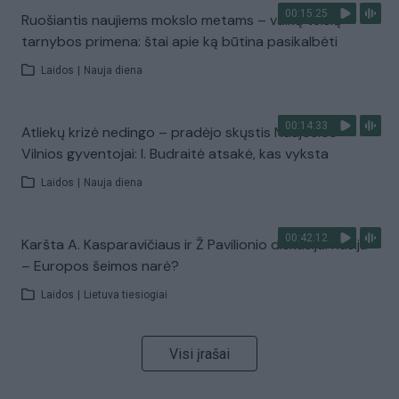
00:15:25
Ruošiantis naujiems mokslo metams – vaikų teisių
tarnybos primena: štai apie ką būtina pasikalbėti
Laidos
|
Nauja diena
00:14:33
Atliekų krizė nedingo – pradėjo skųstis Naujosios
Vilnios gyventojai: I. Budraitė atsakė, kas vyksta
Laidos
|
Nauja diena
00:42:12
Karšta A. Kasparavičiaus ir Ž Pavilionio diskusija: Rusija
– Europos šeimos narė?
Laidos
|
Lietuva tiesiogiai
Visi įrašai