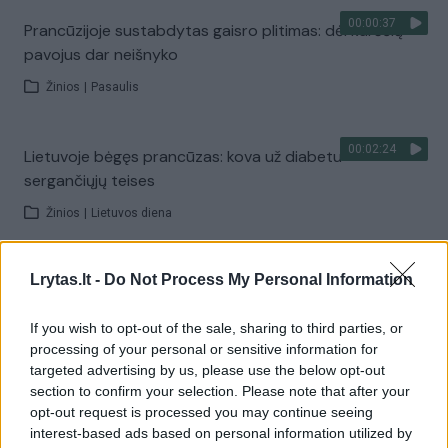
00:00:37
Prancūzijoje sustabdytas gaisro plitimas: dėl karščių
pavojus dar neišnyko
Žinios
|
Pasaulis
00:02:24
Lietuvoje bėgęs prancūzas: kova už diabetu
sergančiųjų teises
Žinios
|
Lietuvos diena
00:01:00
Lrytas.lt -
Do Not Process My Personal Information
Ispanija mėnesiui įvedė sienų kontrolę iš Italijos:
baiminamasi naujos migrantų bangos
If you wish to opt-out of the sale, sharing to third parties, or
Žinios
|
Pasaulis
processing of your personal or sensitive information for
targeted advertising by us, please use the below opt-out
section to confirm your selection. Please note that after your
Visi įrašai
opt-out request is processed you may continue seeing
interest-based ads based on personal information utilized by