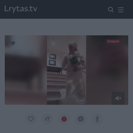
Paremkite Ukrainą