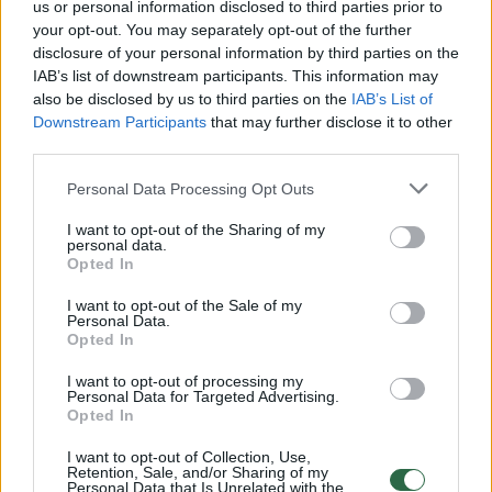
us or personal information disclosed to third parties prior to
your opt-out. You may separately opt-out of the further
Žiūrimiausi įrašai
disclosure of your personal information by third parties on the
IAB’s list of downstream participants. This information may
also be disclosed by us to third parties on the
IAB’s List of
Downstream Participants
that may further disclose it to other
00:00:30
Vaizdai iš tragiškos avarijos Vilniaus r.: dviejų moterų ir
third parties.
vaiko gyvybių išgelbėti nepavyko
Personal Data Processing Opt Outs
Žinios
|
Lietuvos diena
I want to opt-out of the Sharing of my
personal data.
Opted In
00:00:57
Savaitės vidurys nusimato karštas: temperatūra kils iki
32 laipsnių šilumos
I want to opt-out of the Sale of my
Personal Data.
Žinios
|
Orai
Opted In
I want to opt-out of processing my
Personal Data for Targeted Advertising.
00:15:54
V. Zalužno pasisakymą laiko bandymu įsitvirtinti
Opted In
Ukrainos politikoje: jis yra neteisus
I want to opt-out of Collection, Use,
Retention, Sale, and/or Sharing of my
Laidos
|
Nauja diena
Personal Data that Is Unrelated with the