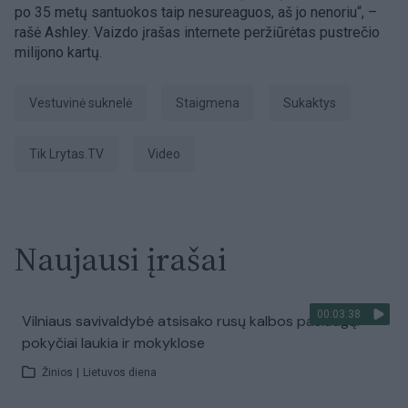
po 35 metų santuokos taip nesureaguos, aš jo nenoriu“, –
rašė Ashley. Vaizdo įrašas internete peržiūrėtas pustrečio
milijono kartų.
vestuvinė suknelė
staigmena
sukaktys
tik Lrytas.TV
Video
Naujausi įrašai
00:03:38
Vilniaus savivaldybė atsisako rusų kalbos paslaugų:
pokyčiai laukia ir mokyklose
Žinios
|
Lietuvos diena