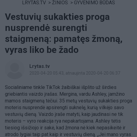
LRYTAS.TV
>
ŽINIOS
>
GYVENIMO BŪDAS
Vestuvių sukakties proga
nusprendė surengti
staigmeną: pamatęs žmoną,
vyras liko be žado
Lrytas.tv
2020-04-20 05:43
, atnaujinta 2020-04-20 06:37
Socialiniame tinkle TikTok žaibiškai išplito už širdies
griebiantis vaizdo įrašas. Mergina, vardu Ashley, įamžino
mamos staigmeną tėčiui. 35 metų vestuvių sukakties proga
moteris nusprendė apsirengti suknelę, kurią vilkėjo savo
vestuvių dieną. Vaizdo įraše matyti, kaip jaudinasi ne tik
moteris – vyro reakcija rya nepakartojama. Ashley tėtis
tiesiog išsižiojo ir sakė, kad žmona nė kiek nepasikeitė ir
atrodo lygiai taip pat kaip ir vestuvių dieną. „Jei mano vyras