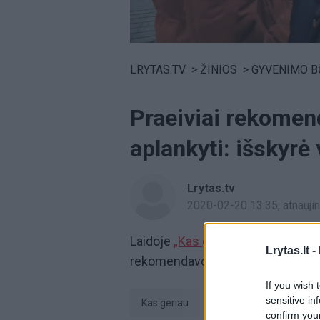
Volume
0%
LRYTAS.TV
>
ŽINIOS
>
GYVENIMO B
Praeiviai rekomend
aplankyti: išskyrė
Lrytas.tv
2020-02-20 13:35
, atnauj
Laidoje
„Kas geriau?“
praeiviai so
Lrytas.lt -
rekomendavo gražiausią lankytiną
If you wish 
sensitive in
Kas geriau
Kelionės
Lank
confirm you