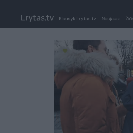
Klausyk Lrytas.tv
Naujausi
Žiū
Paremkite Ukrainą