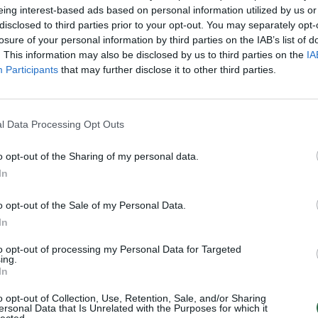
eing interest-based ads based on personal information utilized by us or
aut
disclosed to third parties prior to your opt-out. You may separately opt-
losure of your personal information by third parties on the IAB’s list of
. This information may also be disclosed by us to third parties on the
IA
Visi įrašai
Participants
that may further disclose it to other third parties.
2:08
00:01:33
Savaitgalis bus ramus ir saulėtas: lietaus
l Data Processing Opt Outs
ardą
beveik nenumatoma
Žinios
|
Orai
o opt-out of the Sharing of my personal data.
In
00:15:25
ų
Ruošiantis naujiems mokslo metams –
o opt-out of the Sale of my Personal Data.
ažnai
vaikų teisių tarnybos primena: štai apie ką
In
būtina pasikalbėti
to opt-out of processing my Personal Data for Targeted
ing.
Laidos
|
Nauja diena
In
o opt-out of Collection, Use, Retention, Sale, and/or Sharing
ersonal Data that Is Unrelated with the Purposes for which it
lected.