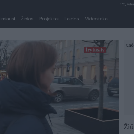
1°C, Viln
rimiausi
Žinios
Projektai
Laidos
Videoteka
Žiū