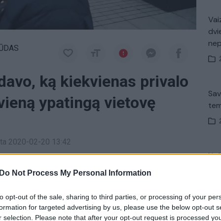
Vaiz
dvi
ne
ŪDAS
avo, ką kiekvienas privalo
Sav
 vieną ypatingą vietovę
tem
inta 2020-02-20 13:42
Nuf
stinės gatvėse dalijosi asmenine patirtimi –
Vak
Do Not Process My Personal Information
 vietą!
to opt-out of the sale, sharing to third parties, or processing of your per
formation for targeted advertising by us, please use the below opt-out s
ytinos vietos
Patarimai
Lrytas.tv pristato
Avar
r selection. Please note that after your opt-out request is processed y