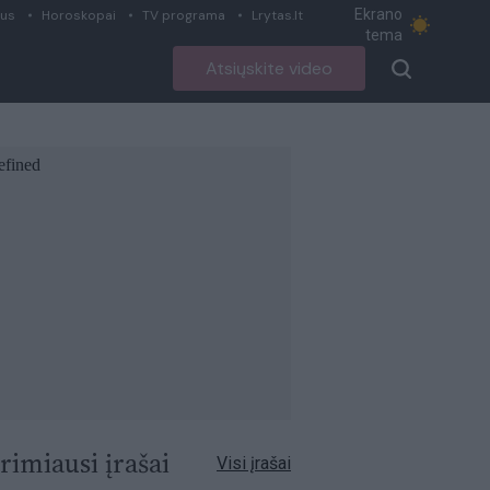
Ekrano
ius
Horoskopai
TV programa
Lrytas.lt
tema
Atsiųskite video
rimiausi įrašai
Visi įrašai