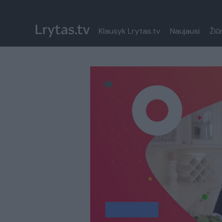
Klausyk Lrytas.tv
Naujausi
Žiū
Paremkite Ukrainą