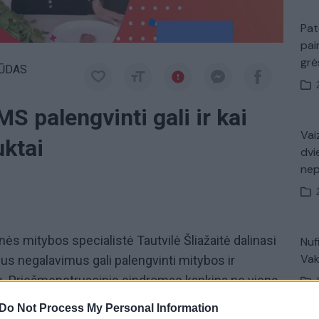
Pat
pai
gr
ŪDAS
S palengvinti gali ir kai
Vaiz
uktai
dvi
ne
a
ės mitybos specialistė Tautvilė Šliažaitė dalinasi
Nuf
Vak
kius negalavimus gali palengvinti mitybos ir
s. Priešmenstruacinis sindromas kankina ne vieną
d savo savijautą pagerinti gali šiek tiek pakeitusios
Do Not Process My Personal Information