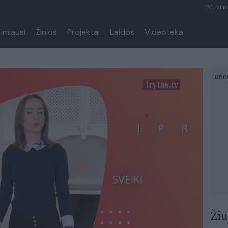
1°C, Viln
rimiausi
Žinios
Projektai
Laidos
Videoteka
Žiū