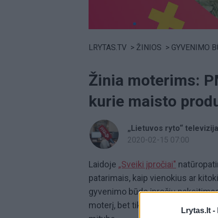
Volume
0%
LRYTAS.TV
>
ŽINIOS
>
GYVENIMO B
Žinia moterims: PM
kurie maisto prod
„Lietuvos ryto“ televizij
2020-02-15 07:00
Laidoje
„Sveiki įpročiai"
natūropatin
patarimais, kaip vienokius ar kito
gyvenimo būdo įpročių pakeitima
moterį, bet tik nedaugelis žino, ka
Lrytas.lt -