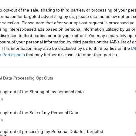
„Pa
to opt-out of the sale, sharing to third parties, or processing of your per
jau
formation for targeted advertising by us, please use the below opt-out s
Priešmenstruacinis sindromas (PMS)
Pru
r selection. Please note that after your opt-out request is processed y
eing interest-based ads based on personal information utilized by us or
disclosed to third parties prior to your opt-out. You may separately opt-
losure of your personal information by third parties on the IAB’s list of
. This information may also be disclosed by us to third parties on the
IA
Participants
that may further disclose it to other third parties.
Visi įrašai
l Data Processing Opt Outs
00:05:25
ko
K. Prunskienės brolis prisiminė jaudinančią
o opt-out of the Sharing of my personal data.
akimirką prieš mirtį: „Tai buvo simbolinis
In
mūsų pagerbimo ženklas“
o opt-out of the Sale of my Personal Data.
Žinios
|
Lietuvos diena
In
to opt-out of processing my Personal Data for Targeted
3:01
00:03:41
ing.