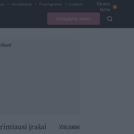
Ekrano
ius
Horoskopai
TV programa
Lrytas.lt
tema
Atsiųskite video
rimiausi įrašai
Visi įrašai