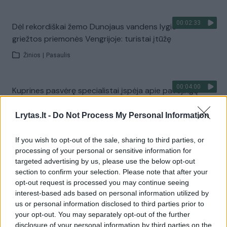
00:02:33
Dėl rekordiškai žemo Dunojaus vandens lygio –
griežtos priemonės Vengrijoje: turistai įtūžę
Žinios
|
Pasaulis
00:04:00
Kuprines pasvėrę specialistai įspėja apie pavojingą
įprotį: tą daro daugiau nei pusė pradinukų
Lrytas.lt -
Do Not Process My Personal Information
Žinios
|
Lietuvos diena
If you wish to opt-out of the sale, sharing to third parties, or
processing of your personal or sensitive information for
Visi įrašai
targeted advertising by us, please use the below opt-out
section to confirm your selection. Please note that after your
opt-out request is processed you may continue seeing
interest-based ads based on personal information utilized by
Žiūrimiausi įrašai
us or personal information disclosed to third parties prior to
your opt-out. You may separately opt-out of the further
disclosure of your personal information by third parties on the