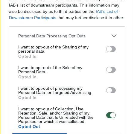
00:00:30
IAB’s list of downstream participants. This information may
Vaizdai iš tragiškos avarijos Vilniaus r.: dviejų moterų ir
also be disclosed by us to third parties on the
IAB’s List of
vaiko gyvybių išgelbėti nepavyko
Downstream Participants
that may further disclose it to other
Žinios
|
Lietuvos diena
third parties.
Personal Data Processing Opt Outs
00:00:57
Savaitės vidurys nusimato karštas: temperatūra kils iki
I want to opt-out of the Sharing of my
32 laipsnių šilumos
personal data.
Opted In
Žinios
|
Orai
I want to opt-out of the Sale of my
Personal Data.
Opted In
00:00:59
Nufilmavo, kaip patvino Vilniaus Vakarinis aplinkkelis:
vaizdas pribloškia
I want to opt-out of processing my
Personal Data for Targeted Advertising.
Opted In
Žinios
|
Lietuvos diena
I want to opt-out of Collection, Use,
Retention, Sale, and/or Sharing of my
Personal Data that Is Unrelated with the
00:00:55
Avarija Vilniuje: į stotelę įsirėžęs automobilis sužalojo
Purposes for which it was collected.
dvi moteris
Opted Out