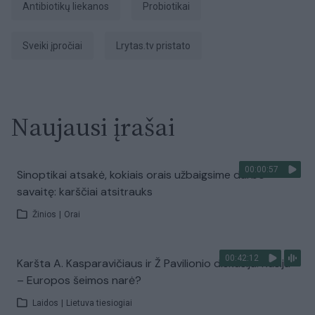
antibiotikų liekanos
Probiotikai
sveiki įpročiai
Lrytas.tv pristato
Naujausi įrašai
00:00:57
Sinoptikai atsakė, kokiais orais užbaigsime darbo
savaitę: karščiai atsitrauks
Žinios
|
Orai
00:42:12
Karšta A. Kasparavičiaus ir Ž Pavilionio diskusija: Rusija
– Europos šeimos narė?
Laidos
|
Lietuva tiesiogiai