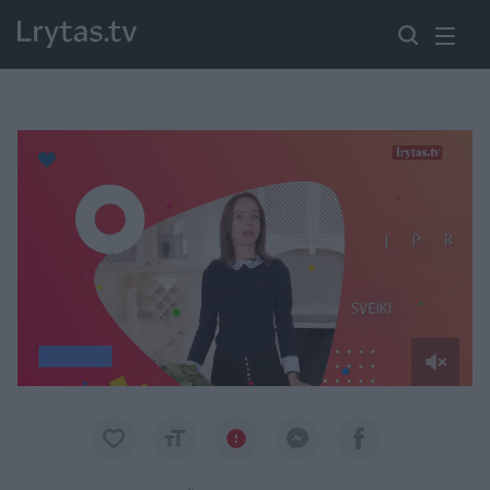
Paremkite Ukrainą