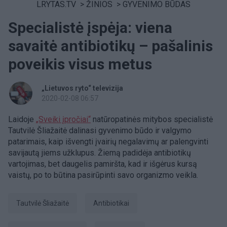
LRYTAS.TV
>
ŽINIOS
>
GYVENIMO BŪDAS
Specialistė įspėja: viena
savaitė antibiotikų – pašalinis
poveikis visus metus
„Lietuvos ryto“ televizija
2020-02-08 06:57
Laidoje
„Sveiki įpročiai“
natūropatinės mitybos specialistė
Tautvilė Šliažaitė dalinasi gyvenimo būdo ir valgymo
patarimais, kaip išvengti įvairių negalavimų ar palengvinti
savijautą jiems užklupus. Žiemą padidėja antibiotikų
vartojimas, bet daugelis pamiršta, kad ir išgėrus kursą
vaistų, po to būtina pasirūpinti savo organizmo veikla.
Tautvilė Šliažaitė
Antibiotikai