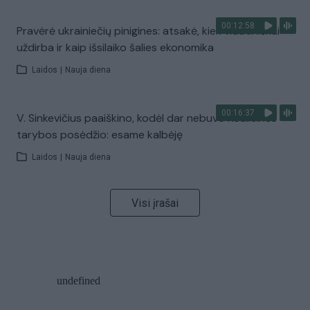
00:12:58
Pravėrė ukrainiečių pinigines: atsakė, kiek vidutiniškai
uždirba ir kaip išsilaiko šalies ekonomika
Laidos
|
Nauja diena
00:16:37
V. Sinkevičius paaiškino, kodėl dar nebuvo Koalicinės
tarybos posėdžio: esame kalbėję
Laidos
|
Nauja diena
Visi įrašai