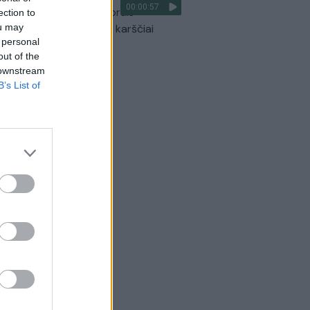
00:00:57
optikai atsakė, kokiais orais
ection to
ou may
aigsime darbo savaitę: karščiai
 personal
itrauks
out of the
Žinios
|
Orai
 downstream
B’s List of