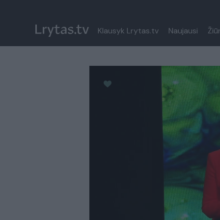
Klausyk Lrytas.tv
Naujausi
Žiū
Paremkite Ukrainą