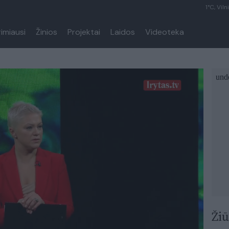
1°C, Viln
rimiausi
Žinios
Projektai
Laidos
Videoteka
Žiū