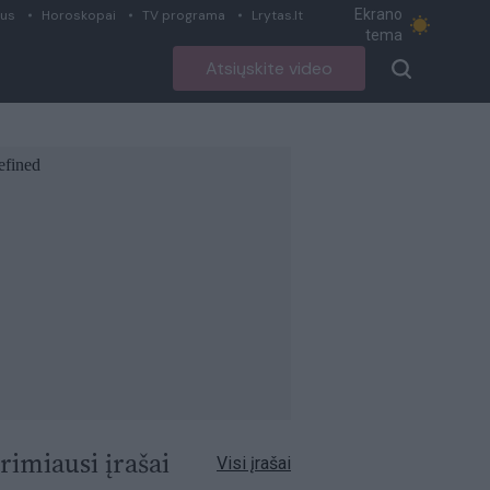
Ekrano
ius
Horoskopai
TV programa
Lrytas.lt
tema
Atsiųskite video
rimiausi įrašai
Visi įrašai