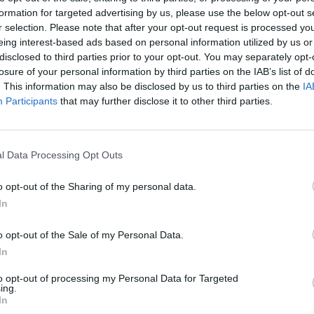
kė, renginių organizatorė
Agnė Grigaliūnienė.
Laidą
Sin
formation for targeted advertising by us, please use the below opt-out s
virtadienį 21:00 valandą per „Lietuvos ryto“
r selection. Please note that after your opt-out request is processed y
užb
eing interest-based ads based on personal information utilized by us or
ats
disclosed to third parties prior to your opt-out. You may separately opt-
losure of your personal information by third parties on the IAB’s list of
organai
transplantacija
Agnė Grigaliūnienė
. This information may also be disclosed by us to third parties on the
IA
Participants
that may further disclose it to other third parties.
l Data Processing Opt Outs
Visi įrašai
o opt-out of the Sharing of my personal data.
In
00:21:16
 ragina
„Žinios“ 2026-08-09
mą
Laidos
|
Žinios
o opt-out of the Sale of my Personal Data.
In
to opt-out of processing my Personal Data for Targeted
ing.
00:00:52
naitis:
Savaitės pradžia su lietumi ir perkūnija:
In