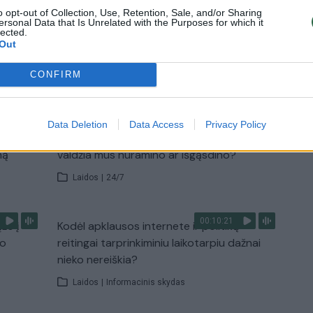
temperatūra dar sieks 30 laipsnių
o opt-out of Collection, Use, Retention, Sale, and/or Sharing
ersonal Data that Is Unrelated with the Purposes for which it
Žinios
|
Orai
lected.
Out
CONFIRM
TV
Visi įrašai
Data Deletion
Data Access
Privacy Policy
00:40:48
 ragina
D. Gaižauskas, P. Saudargas, T. Martinaitis:
mą
valdžia mus nuramino ar išgąsdino?
Laidos
|
24/7
00:10:21
žo į
Kodėl apklausos internete ir politikų
jo
reitingai tarprinkiminiu laikotarpiu dažnai
nieko nereiškia?
Laidos
|
Informacinis skydas