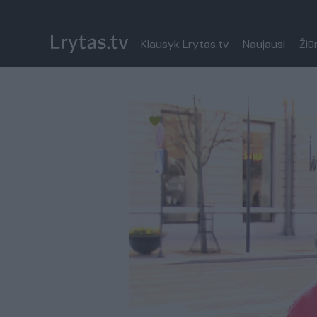
Klausyk Lrytas.tv
Naujausi
Žiū
Paremkite Ukrainą