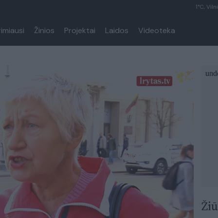
1°C, Viln
rimiausi
Žinios
Projektai
Laidos
Videoteka
Žiū