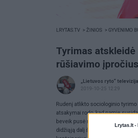
Volume
0%
LRYTAS.TV
>
ŽINIOS
>
GYVENIMO B
Tyrimas atskleidė v
rūšiavimo įpročiu
„Lietuvos ryto“ televizij
2019-10-25 12:29
Rudenį atlikto sociologinio tyrimo 
atsakymai rodo, kad namie susidara
beveik pusė respondentų.
Gatvėje
Lrytas.lt -
didžiąją dalį šiukšlių. Pavyzdžiui, 