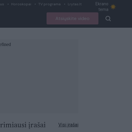
Ekrano
ius
Horoskopai
TV programa
Lrytas.lt
tema
Atsiųskite video
rimiausi įrašai
Visi įrašai