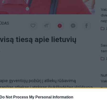
Vaiz
dvi
ne
ŪDAS
isą tiesą apie lietuvių
Sav
s
tem
a
Nuf
apie gyventojų požiūrį į atliekų rūšiavimą
Vak
nčias atliekas į atskiras šiukšliadėžes išrūšiuoja
 sutikti žmonės pasakojo, kad stengiasi išrūšiuoti
Do Not Process My Personal Information
deda šiukšles į atskirus maišelius ir paskui neša į
Avar