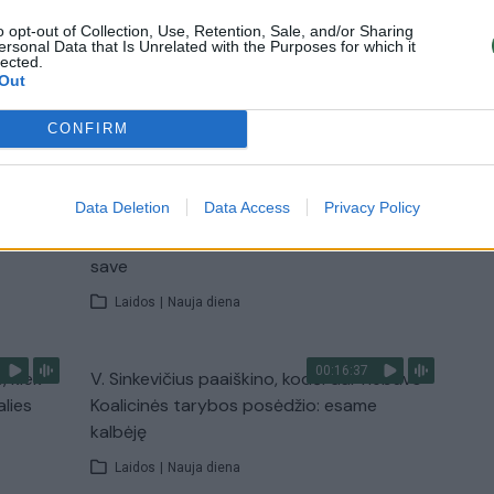
o opt-out of Collection, Use, Retention, Sale, and/or Sharing
Žinios
|
Lietuvos diena
ersonal Data that Is Unrelated with the Purposes for which it
lected.
Out
TV
CONFIRM
Visi įrašai
00:11:27
Data Deletion
Data Access
Privacy Policy
nio
Lietuvos pasiruošimą pavojams neigiamai
narė?
vertinantis šaulys: nustokime apgaudinėti
save
Laidos
|
Nauja diena
00:16:37
, kiek
V. Sinkevičius paaiškino, kodėl dar nebuvo
alies
Koalicinės tarybos posėdžio: esame
kalbėję
Laidos
|
Nauja diena