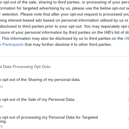
šiuojančių žmonių tai daro sąmoningai, nes žino,
to opt-out of the sale, sharing to third parties, or processing of your per
aut
ir abejojančių.
formation for targeted advertising by us, please use the below opt-out s
r selection. Please note that after your opt-out request is processed y
eing interest-based ads based on personal information utilized by us or
iekų Kultūra
Pakuočių tvarkymo organizacija
disclosed to third parties prior to your opt-out. You may separately opt-
losure of your personal information by third parties on the IAB’s list of
. This information may also be disclosed by us to third parties on the
IA
Participants
that may further disclose it to other third parties.
Visi įrašai
l Data Processing Opt Outs
0:57
00:42:12
aigsime
Karšta A. Kasparavičiaus ir Ž Pavilionio
o opt-out of the Sharing of my personal data.
diskusija: Rusija – Europos šeimos narė?
In
Laidos
|
Lietuva tiesiogiai
o opt-out of the Sale of my Personal Data.
In
2:33
00:04:00
dens
Kuprines pasvėrę specialistai įspėja apie
to opt-out of processing my Personal Data for Targeted
e:
pavojingą įprotį: tą daro daugiau nei pusė
ing.
In
pradinukų