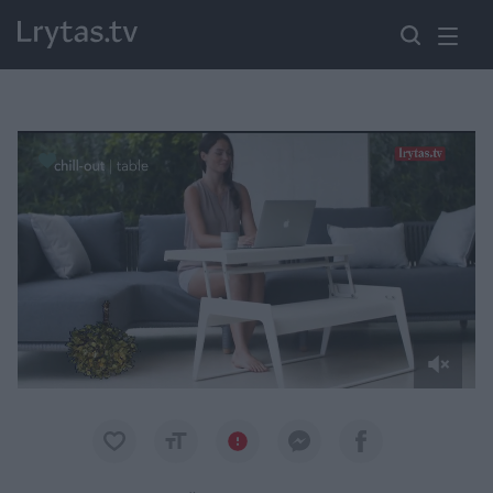
Paremkite Ukrainą