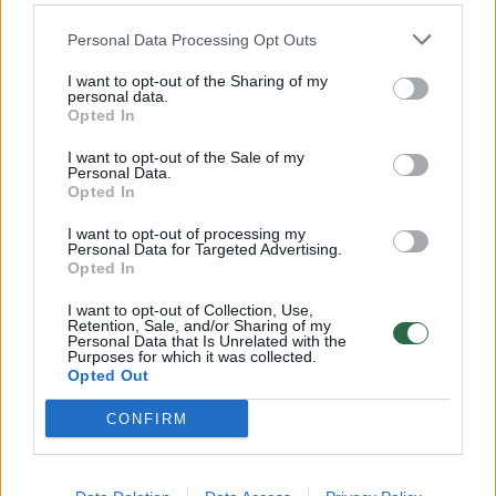
32 laipsnių šilumos
Personal Data Processing Opt Outs
Žinios
|
Orai
I want to opt-out of the Sharing of my
personal data.
00:15:54
V. Zalužno pasisakymą laiko bandymu įsitvirtinti
Opted In
Ukrainos politikoje: jis yra neteisus
I want to opt-out of the Sale of my
Personal Data.
Laidos
|
Nauja diena
Opted In
I want to opt-out of processing my
00:00:59
Personal Data for Targeted Advertising.
Nufilmavo, kaip patvino Vilniaus Vakarinis aplinkkelis:
Opted In
vaizdas pribloškia
I want to opt-out of Collection, Use,
Žinios
|
Lietuvos diena
Retention, Sale, and/or Sharing of my
Personal Data that Is Unrelated with the
Purposes for which it was collected.
Opted Out
Visi įrašai
CONFIRM