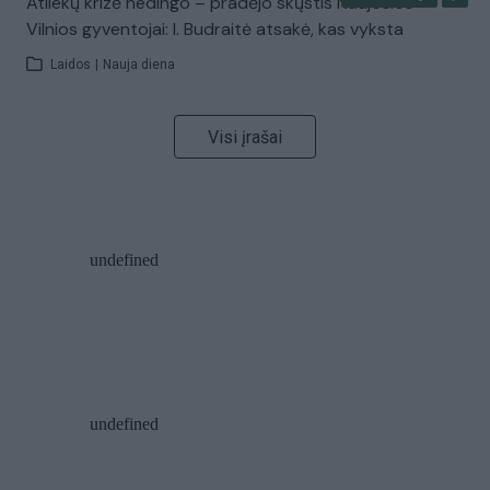
Atliekų krizė nedingo – pradėjo skųstis Naujosios
Vilnios gyventojai: I. Budraitė atsakė, kas vyksta
Laidos
|
Nauja diena
Visi įrašai