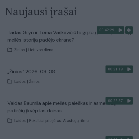
Naujausi įrašai
00:42:29
Tadas Gryn ir Toma Vaškevičiūtė grįžo į praeitį: kodėl jų
meilės istorija padėjo ekrane?
Žinios
|
Lietuvos diena
00:21:19
„Žinios“ 2026-08-08
Laidos
|
Žinios
00:23:57
Vaidas Baumila apie meilės paieškas ir asmeninių
patirčių įkvėptas dainas
Laidos
|
Pokalbiai prie jūros. Atostogų ritmu