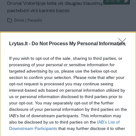
00:00:40
Dronai Vokietijoje kelia vis daugiau klausimų: du
pastebėti virš karinės bazės
Žinios
|
Pasaulis
Visi įrašai
Lrytas.lt -
Do Not Process My Personal Information
If you wish to opt-out of the sale, sharing to third parties, or
processing of your personal or sensitive information for
Žiūrimiausi įrašai
targeted advertising by us, please use the below opt-out
section to confirm your selection. Please note that after your
opt-out request is processed you may continue seeing
00:00:30
interest-based ads based on personal information utilized by
Vaizdai iš tragiškos avarijos Vilniaus r.: dviejų moterų ir
us or personal information disclosed to third parties prior to
vaiko gyvybių išgelbėti nepavyko
your opt-out. You may separately opt-out of the further
Žinios
|
Lietuvos diena
disclosure of your personal information by third parties on the
IAB’s list of downstream participants. This information may
also be disclosed by us to third parties on the
IAB’s List of
00:00:57
Downstream Participants
that may further disclose it to other
Savaitės vidurys nusimato karštas: temperatūra kils iki
third parties.