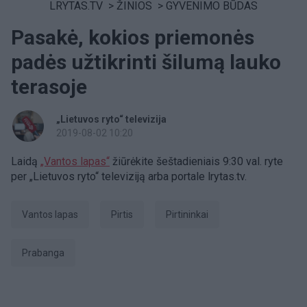
LRYTAS.TV
>
ŽINIOS
>
GYVENIMO BŪDAS
Pasakė, kokios priemonės
padės užtikrinti šilumą lauko
terasoje
„Lietuvos ryto“ televizija
2019-08-02 10:20
Laidą
„Vantos lapas“
žiūrėkite šeštadieniais 9:30 val. ryte
per „Lietuvos ryto“ televiziją arba portale lrytas.tv.
Vantos lapas
Pirtis
pirtininkai
prabanga