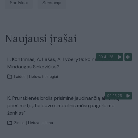
Santykiai
sensacija
Naujausi įrašai
00:41:28
L. Kontrimas, A. Lašas, A. Lyberytė: ko nesupranta
Mindaugas Sinkevičius?
Laidos
|
Lietuva tiesiogiai
00:05:25
K. Prunskienės brolis prisiminė jaudinančią akimirką
prieš mirtį: „Tai buvo simbolinis mūsų pagerbimo
ženklas“
Žinios
|
Lietuvos diena