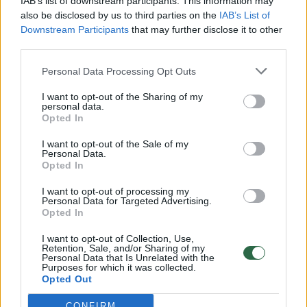
IAB’s list of downstream participants. This information may
vaikus: jiems kilusi grėsmė
also be disclosed by us to third parties on the
IAB’s List of
Downstream Participants
that may further disclose it to other
Žinios
|
Lietuvos diena
third parties.
Personal Data Processing Opt Outs
00:00:30
Vaizdai iš tragiškos avarijos Vilniaus r.: dviejų moterų ir
vaiko gyvybių išgelbėti nepavyko
I want to opt-out of the Sharing of my
personal data.
Žinios
Opted In
|
Lietuvos diena
I want to opt-out of the Sale of my
Personal Data.
00:00:59
Nufilmavo, kaip patvino Vilniaus Vakarinis aplinkkelis:
Opted In
vaizdas pribloškia
I want to opt-out of processing my
Personal Data for Targeted Advertising.
Žinios
|
Lietuvos diena
Opted In
I want to opt-out of Collection, Use,
00:02:01
Retention, Sale, and/or Sharing of my
„Pagarba pirmajai premjerei“: pasidalijo jautriais
Personal Data that Is Unrelated with the
prisiminimais apie Kazimierą Prunskienę
Purposes for which it was collected.
Opted Out
Žinios
|
Lietuvos diena
CONFIRM