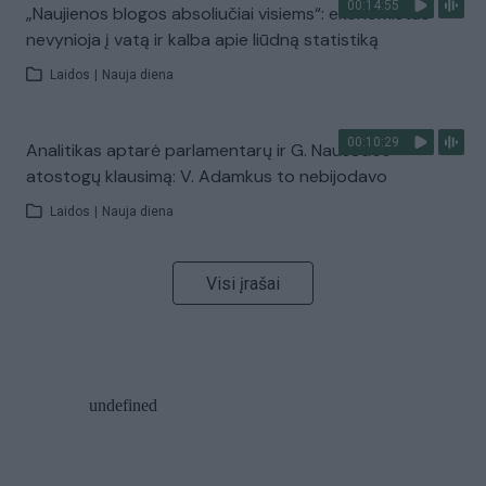
00:14:55
„Naujienos blogos absoliučiai visiems“: ekonomistas
nevynioja į vatą ir kalba apie liūdną statistiką
Laidos
|
Nauja diena
00:10:29
Analitikas aptarė parlamentarų ir G. Nausėdos
atostogų klausimą: V. Adamkus to nebijodavo
Laidos
|
Nauja diena
Visi įrašai