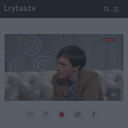
Paremkite Ukrainą