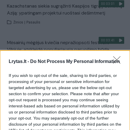
00:03:01
Kazachstanas siekia sugrąžinti Kaspijos tigrą į Centrinę
Aziją: ypatingam projektui ruoštasi dešimtmetį
Žinios
|
Pasaulis
00:03:41
Mėsainių mėgėjus kviečia nepražiopsoti festivalio
Vilniuje: atskleidė populiariausią paruošimo būdą
Žinios
|
Lietuvos diena
Lrytas.lt -
Do Not Process My Personal Information
If you wish to opt-out of the sale, sharing to third parties, or
Visi įrašai
processing of your personal or sensitive information for
targeted advertising by us, please use the below opt-out
section to confirm your selection. Please note that after your
opt-out request is processed you may continue seeing
Žiūrimiausi įrašai
interest-based ads based on personal information utilized by
us or personal information disclosed to third parties prior to
your opt-out. You may separately opt-out of the further
disclosure of your personal information by third parties on the
00:00:49
Pateikė daugiau detalių apie iš tėvų paimtus šešis