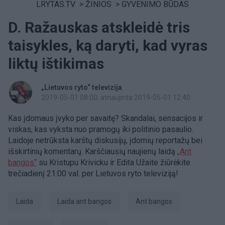
LRYTAS.TV
>
ŽINIOS
>
GYVENIMO BŪDAS
D. Ražauskas atskleidė tris
taisykles, ką daryti, kad vyras
liktų ištikimas
„Lietuvos ryto“ televizija
2019-05-01 08:00
, atnaujinta 2019-05-01 12:40
Kas įdomaus įvyko per savaitę? Skandalai, sensacijos ir
viskas, kas vyksta nuo pramogų iki politinio pasaulio.
Laidoje netrūksta karštų diskusijų, įdomių reportažų bei
išskirtinių komentarų. Karščiausių naujienų laidą
„Ant
bangos“
su Kristupu Krivicku ir Edita Užaite žiūrėkite
trečiadienį 21:00 val. per Lietuvos ryto televiziją!
laida
Laida ant bangos
ant bangos