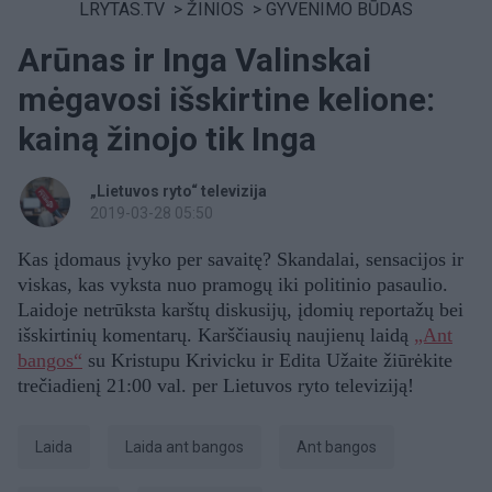
LRYTAS.TV
>
ŽINIOS
>
GYVENIMO BŪDAS
Arūnas ir Inga Valinskai
mėgavosi išskirtine kelione:
kainą žinojo tik Inga
„Lietuvos ryto“ televizija
2019-03-28 05:50
Kas įdomaus įvyko per savaitę? Skandalai, sensacijos ir
viskas, kas vyksta nuo pramogų iki politinio pasaulio.
Laidoje netrūksta karštų diskusijų, įdomių reportažų bei
išskirtinių komentarų. Karščiausių naujienų laidą
„Ant
bangos“
su Kristupu Krivicku ir Edita Užaite žiūrėkite
trečiadienį 21:00 val. per Lietuvos ryto televiziją!
laida
Laida ant bangos
ant bangos