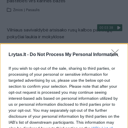
pastebėti virš karinės bazės
Žinios
|
Pasaulis
00:03:38
Vilniaus savivaldybė atsisako rusų kalbos paslaugų:
pokyčiai laukia ir mokyklose
Žinios
|
Lietuvos diena
Lrytas.lt -
Do Not Process My Personal Information
Visi įrašai
If you wish to opt-out of the sale, sharing to third parties, or
processing of your personal or sensitive information for
targeted advertising by us, please use the below opt-out
section to confirm your selection. Please note that after your
Žiūrimiausi įrašai
opt-out request is processed you may continue seeing
interest-based ads based on personal information utilized by
us or personal information disclosed to third parties prior to
your opt-out. You may separately opt-out of the further
00:00:30
Vaizdai iš tragiškos avarijos Vilniaus r.: dviejų moterų ir
disclosure of your personal information by third parties on the
vaiko gyvybių išgelbėti nepavyko
IAB’s list of downstream participants. This information may