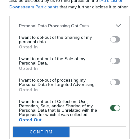
also be disclosed by us to third parties on the
IAB’s List of
Žinios
|
Lietuvos diena
Downstream Participants
that may further disclose it to other
third parties.
00:00:57
Savaitės vidurys nusimato karštas: temperatūra kils iki
Personal Data Processing Opt Outs
32 laipsnių šilumos
I want to opt-out of the Sharing of my
Žinios
|
Orai
personal data.
Opted In
I want to opt-out of the Sale of my
00:15:54
V. Zalužno pasisakymą laiko bandymu įsitvirtinti
Personal Data.
Ukrainos politikoje: jis yra neteisus
Opted In
Laidos
|
Nauja diena
I want to opt-out of processing my
Personal Data for Targeted Advertising.
Opted In
00:00:59
Nufilmavo, kaip patvino Vilniaus Vakarinis aplinkkelis:
I want to opt-out of Collection, Use,
Retention, Sale, and/or Sharing of my
vaizdas pribloškia
Personal Data that Is Unrelated with the
Purposes for which it was collected.
Žinios
|
Lietuvos diena
Opted Out
CONFIRM
Visi įrašai