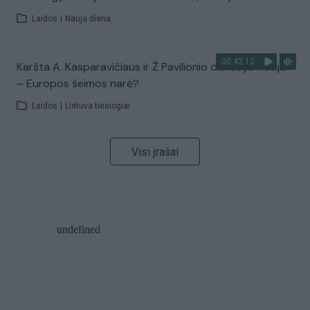
Laidos
|
Nauja diena
00:42:12
Karšta A. Kasparavičiaus ir Ž Pavilionio diskusija: Rusija
– Europos šeimos narė?
Laidos
|
Lietuva tiesiogiai
Visi įrašai