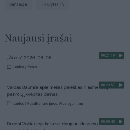
sensacija
tik Lrytas.TV
Naujausi įrašai
00:21:19
„Žinios“ 2026-08-08
Laidos
|
Žinios
00:23:57
Vaidas Baumila apie meilės paieškas ir asmeninių
patirčių įkvėptas dainas
Laidos
|
Pokalbiai prie jūros. Atostogų ritmu
00:00:40
Dronai Vokietijoje kelia vis daugiau klausimų: du