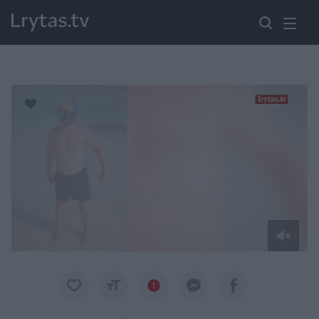
Paremkite Ukrainą