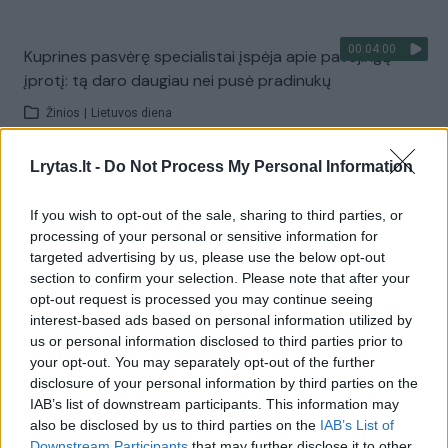
00:04:00
Kuprines pasvėrę specialistai įspėja apie pavojingą
įprotį: tą daro daugiau nei pusė pradinukų
Žinios
|
Lietuvos diena
Lrytas.lt -
Do Not Process My Personal Information
Visi įrašai
If you wish to opt-out of the sale, sharing to third parties, or
processing of your personal or sensitive information for
targeted advertising by us, please use the below opt-out
Žiūrimiausi įrašai
section to confirm your selection. Please note that after your
opt-out request is processed you may continue seeing
interest-based ads based on personal information utilized by
00:00:30
us or personal information disclosed to third parties prior to
Vaizdai iš tragiškos avarijos Vilniaus r.: dviejų moterų ir
your opt-out. You may separately opt-out of the further
vaiko gyvybių išgelbėti nepavyko
disclosure of your personal information by third parties on the
IAB’s list of downstream participants. This information may
Žinios
|
Lietuvos diena
also be disclosed by us to third parties on the
IAB’s List of
Downstream Participants
that may further disclose it to other