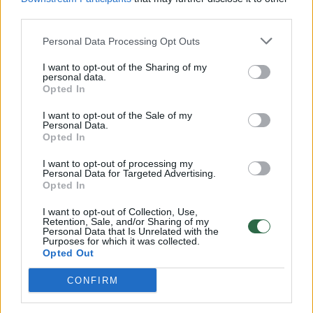
00:00:57
third parties.
Savaitės vidurys nusimato karštas: temperatūra kils iki
32 laipsnių šilumos
Personal Data Processing Opt Outs
Žinios
|
Orai
I want to opt-out of the Sharing of my
personal data.
Opted In
00:00:59
Nufilmavo, kaip patvino Vilniaus Vakarinis aplinkkelis:
I want to opt-out of the Sale of my
vaizdas pribloškia
Personal Data.
Opted In
Žinios
|
Lietuvos diena
I want to opt-out of processing my
Personal Data for Targeted Advertising.
Opted In
00:00:55
Avarija Vilniuje: į stotelę įsirėžęs automobilis sužalojo
dvi moteris
I want to opt-out of Collection, Use,
Retention, Sale, and/or Sharing of my
Personal Data that Is Unrelated with the
Žinios
|
Lietuvos diena
Purposes for which it was collected.
Opted Out
Visi įrašai
CONFIRM