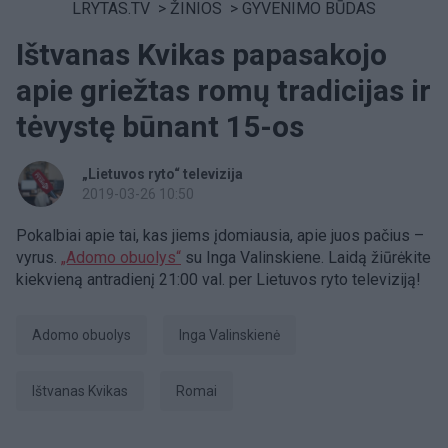
LRYTAS.TV
>
ŽINIOS
>
GYVENIMO BŪDAS
Ištvanas Kvikas papasakojo
apie griežtas romų tradicijas ir
tėvystę būnant 15-os
„Lietuvos ryto“ televizija
2019-03-26 10:50
Pokalbiai apie tai, kas jiems įdomiausia, apie juos pačius –
vyrus.
„Adomo obuolys“
su Inga Valinskiene. Laidą žiūrėkite
kiekvieną antradienį 21:00 val. per Lietuvos ryto televiziją!
Adomo obuolys
Inga Valinskienė
Ištvanas Kvikas
romai