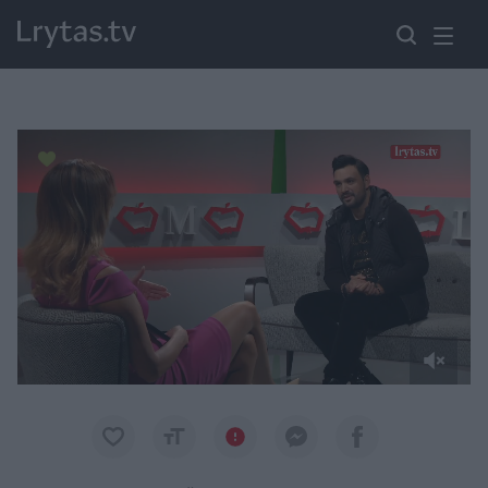
Paremkite Ukrainą