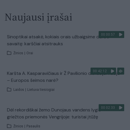
Naujausi įrašai
00:00:57
Sinoptikai atsakė, kokiais orais užbaigsime darbo
savaitę: karščiai atsitrauks
Žinios
|
Orai
00:42:12
Karšta A. Kasparavičiaus ir Ž Pavilionio diskusija: Rusija
– Europos šeimos narė?
Laidos
|
Lietuva tiesiogiai
00:02:33
Dėl rekordiškai žemo Dunojaus vandens lygio –
griežtos priemonės Vengrijoje: turistai įtūžę
Žinios
|
Pasaulis