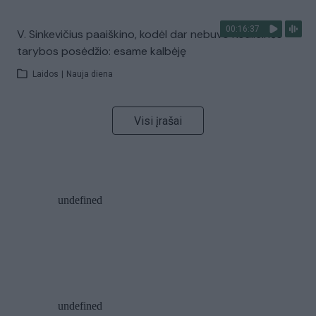
00:16:37
V. Sinkevičius paaiškino, kodėl dar nebuvo Koalicinės
tarybos posėdžio: esame kalbėję
Laidos
|
Nauja diena
Visi įrašai