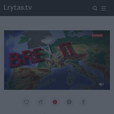
Paremkite Ukrainą