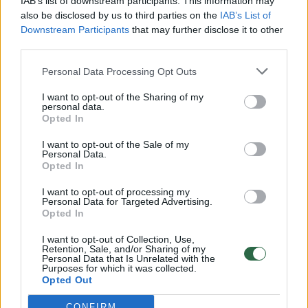
IAB’s list of downstream participants. This information may
also be disclosed by us to third parties on the
Žinios
|
Lietuvos diena
IAB’s List of
Downstream Participants
that may further disclose it to other
third parties.
00:00:57
Savaitės vidurys nusimato karštas: temperatūra kils iki
Personal Data Processing Opt Outs
32 laipsnių šilumos
I want to opt-out of the Sharing of my
Žinios
|
Orai
personal data.
Opted In
I want to opt-out of the Sale of my
00:00:59
Nufilmavo, kaip patvino Vilniaus Vakarinis aplinkkelis:
Personal Data.
vaizdas pribloškia
Opted In
Žinios
|
Lietuvos diena
I want to opt-out of processing my
Personal Data for Targeted Advertising.
Opted In
00:05:25
K. Prunskienės brolis prisiminė jaudinančią akimirką
I want to opt-out of Collection, Use,
Retention, Sale, and/or Sharing of my
prieš mirtį: „Tai buvo simbolinis mūsų pagerbimo
Personal Data that Is Unrelated with the
ženklas“
Purposes for which it was collected.
Opted Out
Žinios
|
Lietuvos diena
CONFIRM