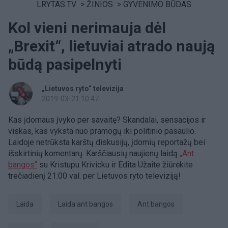
LRYTAS.TV
>
ŽINIOS
>
GYVENIMO BŪDAS
Kol vieni nerimauja dėl
„Brexit“, lietuviai atrado naują
būdą pasipelnyti
„Lietuvos ryto“ televizija
2019-03-21 10:47
Kas įdomaus įvyko per savaitę? Skandalai, sensacijos ir
viskas, kas vyksta nuo pramogų iki politinio pasaulio.
Laidoje netrūksta karštų diskusijų, įdomių reportažų bei
išskirtinių komentarų. Karščiausių naujienų laidą
„Ant
bangos“
su Kristupu Krivicku ir Edita Užaite žiūrėkite
trečiadienį 21:00 val. per Lietuvos ryto televiziją!
laida
Laida ant bangos
ant bangos