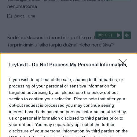
nenumatoma
Žinios
|
Orai
00:10:21
Kodėl apklausos internete ir politikų reitingai
tarprinkiminiu laikotarpiu dažnai nieko nereiškia?
Laidos
|
Informacinis skydas
Lrytas.lt -
Do Not Process My Personal Information
Visi įrašai
If you wish to opt-out of the sale, sharing to third parties, or
processing of your personal or sensitive information for
targeted advertising by us, please use the below opt-out
section to confirm your selection. Please note that after your
Žiūrimiausi įrašai
opt-out request is processed you may continue seeing
interest-based ads based on personal information utilized by
us or personal information disclosed to third parties prior to
00:00:30
your opt-out. You may separately opt-out of the further
Vaizdai iš tragiškos avarijos Vilniaus r.: dviejų moterų ir
disclosure of your personal information by third parties on the
vaiko gyvybių išgelbėti nepavyko