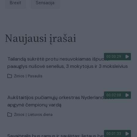
Brexit
sensacija
Naujausi įrašai
00:00:29
Tailandą sukrėtė protu nesuvokiamas išpuolis:
paauglys nušovė senelius, 3 mokytojus ir 3 moksleivius
Žinios
|
Pasaulis
00:02:08
Aukštaitijos pučiamųjų orkestras Nyderlanduose
apgynė čempionų vardą
Žinios
|
Lietuvos diena
00:01:33
Savaitgalis bus ramus ir saulėtas: lietaus beveik