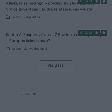
00:14:33
Atliekų krizė nedingo – pradėjo skųstis Naujosios
Vilnios gyventojai: I. Budraitė atsakė, kas vyksta
Laidos
|
Nauja diena
00:42:12
Karšta A. Kasparavičiaus ir Ž Pavilionio diskusija: Rusija
– Europos šeimos narė?
Laidos
|
Lietuva tiesiogiai
Visi įrašai