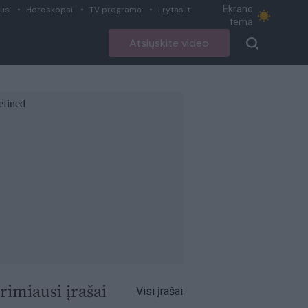
Ekrano
ius
Horoskopai
TV programa
Lrytas.lt
tema
Atsiųskite video
rimiausi įrašai
Visi įrašai