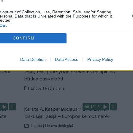
In
mokytojus ir 3 moksleivius
o opt-out of Collection, Use, Retention, Sale, and/or Sharing
ersonal Data that Is Unrelated with the Purposes for which it
Žinios
|
Pasaulis
lected.
Out
CONFIRM
TV
Visi įrašai
Data Deletion
Data Access
Privacy Policy
00:15:25
ų
Ruošiantis naujiems mokslo metams –
ažnai
vaikų teisių tarnybos primena: štai apie ką
būtina pasikalbėti
Laidos
|
Nauja diena
00:42:12
stis
Karšta A. Kasparavičiaus ir Ž Pavilionio
aitė
diskusija: Rusija – Europos šeimos narė?
Laidos
|
Lietuva tiesiogiai