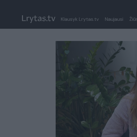
Klausyk Lrytas.tv
Naujausi
Žiū
Paremkite Ukrainą