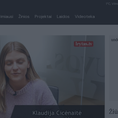
1°C, Viln
rimiausi
Žinios
Projektai
Laidos
Videoteka
Žiū