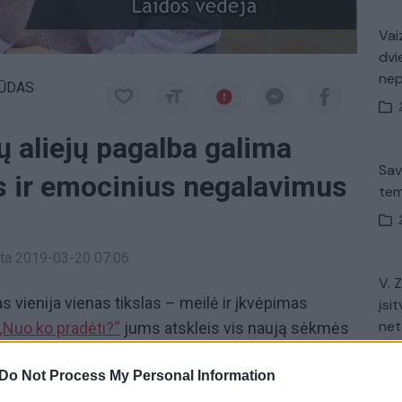
Vaiz
dvi
ne
ŪDAS
ių aliejų pagalba galima
Sav
us ir emocinius negalavimus
tem
a
inta 2019-03-20 07:06
V. 
jas vienija vienas tikslas – meilė ir įkvėpimas
įsit
net
„Nuo ko pradėti?“
jums atskleis vis naują sėkmės
ai pasakos apie savo karjeros kelią, dalinsis
Do Not Process My Personal Information
ti savo mėgstamą veiklą ir kaip nebijoti išbandyti