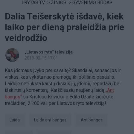
LRYTAS.TV
>
ŽINIOS
>
GYVENIMO BŪDAS
Dalia Teišerskytė išdavė, kiek
laiko per dieną praleidžia prie
veidrodžio
„Lietuvos ryto“ televizija
2019-02-15 17:01
Kas įdomaus įvyko per savaitę? Skandalai, sensacijos ir
viskas, kas vyksta nuo pramogų iki politinio pasaulio.
Laidoje netrūksta karštų diskusijų, įdomių reportažų bei
išskirtinių komentarų. Karščiausių naujienų laidą
„Ant
bangos“
su Kristupu Krivicku ir Edita Užaite žiūrėkite
trečiadienį 21:00 val. per Lietuvos ryto televiziją!
laida
Laida ant bangos
ant bangos