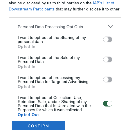
also be disclosed by us to third parties on the
IAB’s List of
Žinios
|
Lietuvos diena
Downstream Participants
that may further disclose it to other
third parties.
00:00:57
Savaitės vidurys nusimato karštas: temperatūra kils iki
Personal Data Processing Opt Outs
32 laipsnių šilumos
I want to opt-out of the Sharing of my
personal data.
Žinios
|
Orai
Opted In
I want to opt-out of the Sale of my
00:00:59
Personal Data.
Nufilmavo, kaip patvino Vilniaus Vakarinis aplinkkelis:
Opted In
vaizdas pribloškia
I want to opt-out of processing my
Žinios
|
Lietuvos diena
Personal Data for Targeted Advertising.
Opted In
I want to opt-out of Collection, Use,
00:15:54
V. Zalužno pasisakymą laiko bandymu įsitvirtinti
Retention, Sale, and/or Sharing of my
Ukrainos politikoje: jis yra neteisus
Personal Data that Is Unrelated with the
Purposes for which it was collected.
Opted Out
Laidos
|
Nauja diena
CONFIRM