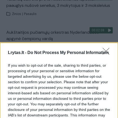
paauglys nušovė senelius, 3 mokytojus ir 3 moksleivius
Žinios
|
Pasaulis
00:02:08
Aukštaitijos pučiamųjų orkestras Nyderlanduose
apgynė čempionų vardą
Žinios
|
Lietuvos diena
Lrytas.lt -
Do Not Process My Personal Information
Visi įrašai
If you wish to opt-out of the sale, sharing to third parties, or
processing of your personal or sensitive information for
targeted advertising by us, please use the below opt-out
section to confirm your selection. Please note that after your
Žiūrimiausi įrašai
opt-out request is processed you may continue seeing
interest-based ads based on personal information utilized by
us or personal information disclosed to third parties prior to
your opt-out. You may separately opt-out of the further
00:00:30
Vaizdai iš tragiškos avarijos Vilniaus r.: dviejų moterų ir
disclosure of your personal information by third parties on the
vaiko gyvybių išgelbėti nepavyko
IAB’s list of downstream participants. This information may