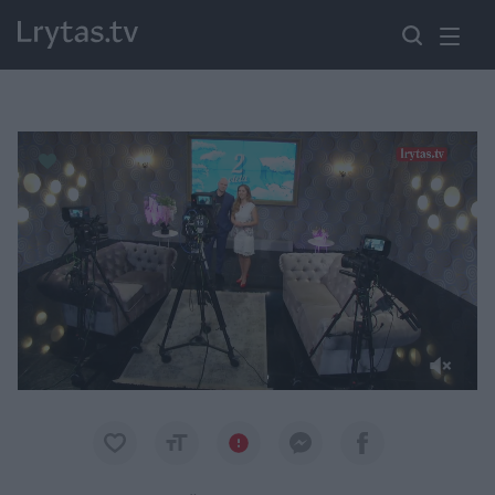
Paremkite Ukrainą