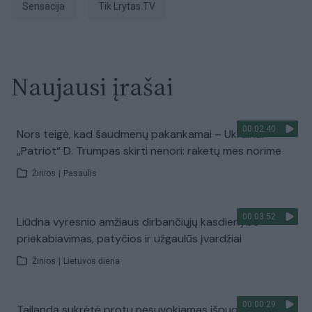
sensacija
tik Lrytas.TV
Naujausi įrašai
00:02:40
Nors teigė, kad šaudmenų pakankamai – Ukrainai
„Patriot“ D. Trumpas skirti nenori: raketų mes norime
Žinios
|
Pasaulis
00:03:52
Liūdna vyresnio amžiaus dirbančiųjų kasdienybė –
priekabiavimas, patyčios ir užgaulūs įvardžiai
Žinios
|
Lietuvos diena
00:00:29
Tailandą sukrėtė protu nesuvokiamas išpuolis: