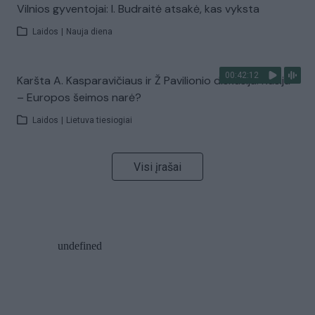
Vilnios gyventojai: I. Budraitė atsakė, kas vyksta
Laidos
|
Nauja diena
00:42:12
Karšta A. Kasparavičiaus ir Ž Pavilionio diskusija: Rusija
– Europos šeimos narė?
Laidos
|
Lietuva tiesiogiai
Visi įrašai