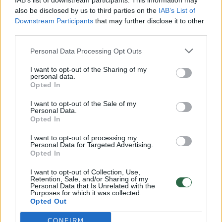
IAB’s list of downstream participants. This information may
vaiko gyvybių išgelbėti nepavyko
also be disclosed by us to third parties on the
IAB’s List of
Downstream Participants
that may further disclose it to other
Žinios
|
Lietuvos diena
third parties.
Personal Data Processing Opt Outs
00:00:57
Savaitės vidurys nusimato karštas: temperatūra kils iki
32 laipsnių šilumos
I want to opt-out of the Sharing of my
personal data.
Žinios
|
Orai
Opted In
I want to opt-out of the Sale of my
Personal Data.
00:00:59
Nufilmavo, kaip patvino Vilniaus Vakarinis aplinkkelis:
Opted In
vaizdas pribloškia
I want to opt-out of processing my
Personal Data for Targeted Advertising.
Žinios
|
Lietuvos diena
Opted In
I want to opt-out of Collection, Use,
00:15:54
Retention, Sale, and/or Sharing of my
V. Zalužno pasisakymą laiko bandymu įsitvirtinti
Personal Data that Is Unrelated with the
Ukrainos politikoje: jis yra neteisus
Purposes for which it was collected.
Opted Out
Laidos
|
Nauja diena
CONFIRM