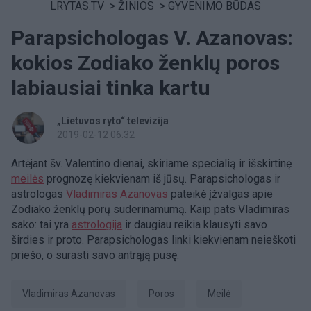
LRYTAS.TV
>
ŽINIOS
>
GYVENIMO BŪDAS
Parapsichologas V. Azanovas:
kokios Zodiako ženklų poros
labiausiai tinka kartu
„Lietuvos ryto“ televizija
2019-02-12 06:32
Artėjant šv. Valentino dienai, skiriame specialią ir išskirtinę
meilės
prognozę kiekvienam iš jūsų. Parapsichologas ir
astrologas
Vladimiras Azanovas
pateikė įžvalgas apie
Zodiako ženklų porų suderinamumą. Kaip pats Vladimiras
sako: tai yra
astrologija
ir daugiau reikia klausyti savo
širdies ir proto. Parapsichologas linki kiekvienam neieškoti
priešo, o surasti savo antrąją pusę.
Vladimiras Azanovas
poros
Meilė