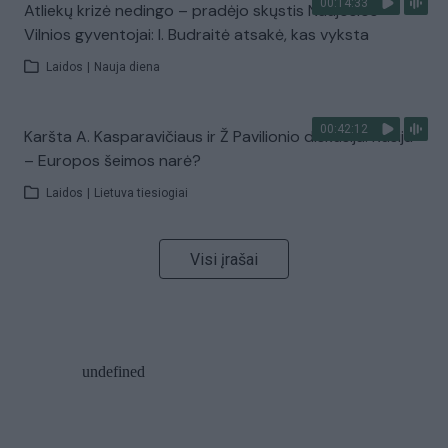
00:14:33
Atliekų krizė nedingo – pradėjo skųstis Naujosios
Vilnios gyventojai: I. Budraitė atsakė, kas vyksta
Laidos
|
Nauja diena
00:42:12
Karšta A. Kasparavičiaus ir Ž Pavilionio diskusija: Rusija
– Europos šeimos narė?
Laidos
|
Lietuva tiesiogiai
Visi įrašai