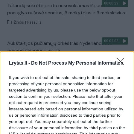
00:00:29
Tailandą sukrėtė protu nesuvokiamas išpuolis:
paauglys nušovė senelius, 3 mokytojus ir 3 moksleivius
Žinios
|
Pasaulis
00:02:08
Aukštaitijos pučiamųjų orkestras Nyderlanduose
apgynė čempionų vardą
Žinios
|
Lietuvos diena
Lrytas.lt -
Do Not Process My Personal Information
If you wish to opt-out of the sale, sharing to third parties, or
Visi įrašai
processing of your personal or sensitive information for
targeted advertising by us, please use the below opt-out
section to confirm your selection. Please note that after your
opt-out request is processed you may continue seeing
Žiūrimiausi įrašai
interest-based ads based on personal information utilized by
us or personal information disclosed to third parties prior to
your opt-out. You may separately opt-out of the further
disclosure of your personal information by third parties on the
00:00:30
Vaizdai iš tragiškos avarijos Vilniaus r.: dviejų moterų ir