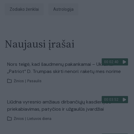
Zodiako ženklai
Astrologija
Naujausi įrašai
00:02:40
Nors teigė, kad šaudmenų pakankamai – Ukrainai
„Patriot“ D. Trumpas skirti nenori: raketų mes norime
Žinios
|
Pasaulis
00:03:52
Liūdna vyresnio amžiaus dirbančiųjų kasdienybė –
priekabiavimas, patyčios ir užgaulūs įvardžiai
Žinios
|
Lietuvos diena