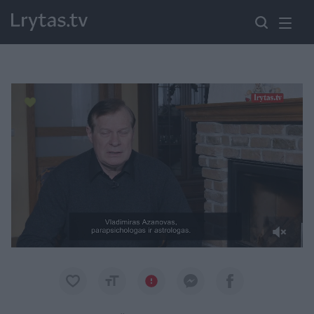
Paremkite Ukrainą