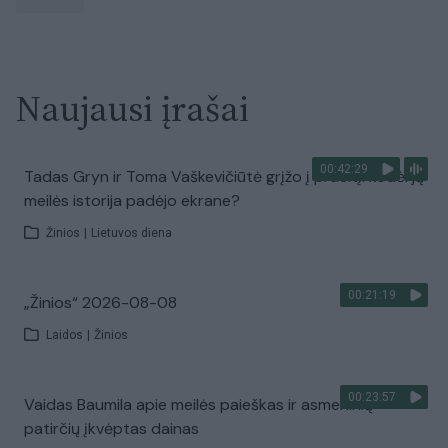
Naujausi įrašai
00:42:29
Tadas Gryn ir Toma Vaškevičiūtė grįžo į praeitį: kodėl jų
meilės istorija padėjo ekrane?
Žinios
|
Lietuvos diena
00:21:19
„Žinios“ 2026-08-08
Laidos
|
Žinios
00:23:57
Vaidas Baumila apie meilės paieškas ir asmeninių
patirčių įkvėptas dainas