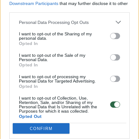
Downstream Participants
that may further disclose it to other
third parties.
00:00:57
Savaitės vidurys nusimato karštas: temperatūra kils iki
Personal Data Processing Opt Outs
32 laipsnių šilumos
Žinios
|
Orai
I want to opt-out of the Sharing of my
personal data.
Opted In
00:15:54
V. Zalužno pasisakymą laiko bandymu įsitvirtinti
I want to opt-out of the Sale of my
Personal Data.
Ukrainos politikoje: jis yra neteisus
Opted In
Laidos
|
Nauja diena
I want to opt-out of processing my
Personal Data for Targeted Advertising.
Opted In
00:00:59
Nufilmavo, kaip patvino Vilniaus Vakarinis aplinkkelis:
I want to opt-out of Collection, Use,
vaizdas pribloškia
Retention, Sale, and/or Sharing of my
Personal Data that Is Unrelated with the
Purposes for which it was collected.
Žinios
|
Lietuvos diena
Opted Out
CONFIRM
Visi įrašai