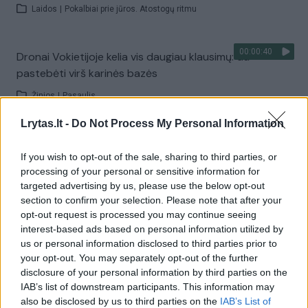
Laidos
|
Pokalbiai prie jūros. Atostogų ritmu
00:00:40
Dronai Vokietijoje kelia vis daugiau klausimų: du
pastebėti virš karinės bazės
Žinios
|
Pasaulis
Lrytas.lt -
Do Not Process My Personal Information
Visi įrašai
If you wish to opt-out of the sale, sharing to third parties, or
processing of your personal or sensitive information for
targeted advertising by us, please use the below opt-out
Žiūrimiausi įrašai
section to confirm your selection. Please note that after your
opt-out request is processed you may continue seeing
interest-based ads based on personal information utilized by
us or personal information disclosed to third parties prior to
00:00:30
Vaizdai iš tragiškos avarijos Vilniaus r.: dviejų moterų ir
your opt-out. You may separately opt-out of the further
vaiko gyvybių išgelbėti nepavyko
disclosure of your personal information by third parties on the
IAB’s list of downstream participants. This information may
Žinios
|
Lietuvos diena
also be disclosed by us to third parties on the
IAB’s List of