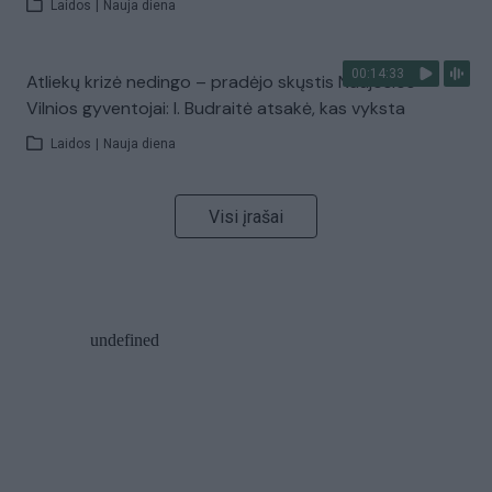
Laidos
|
Nauja diena
00:14:33
Atliekų krizė nedingo – pradėjo skųstis Naujosios
Vilnios gyventojai: I. Budraitė atsakė, kas vyksta
Laidos
|
Nauja diena
Visi įrašai