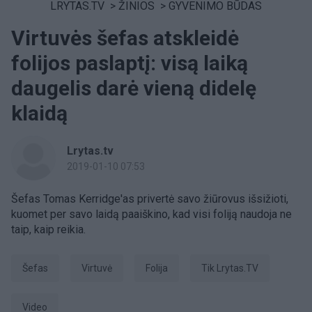
LRYTAS.TV
>
ŽINIOS
>
GYVENIMO BŪDAS
Virtuvės šefas atskleidė
folijos paslaptį: visą laiką
daugelis darė vieną didelę
klaidą
Lrytas.tv
2019-01-10 07:53
Šefas Tomas Kerridge'as privertė savo žiūrovus išsižioti,
kuomet per savo laidą paaiškino, kad visi foliją naudoja ne
taip, kaip reikia.
šefas
virtuvė
folija
tik Lrytas.TV
Video