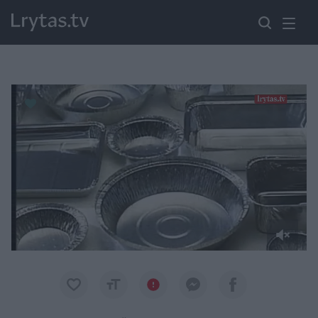
Paremkite Ukrainą