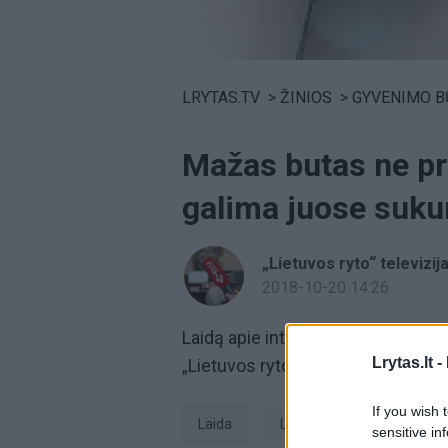
Volume
0%
LRYTAS.TV
>
ŽINIOS
>
GYVENIMO B
Mažas butas ne pr
galima juose sukur
„Lietuvos ryto“ televizij
2018-10-20 14:26
​Laidą apie interjerą
„4 kampai"
žiū
Lrytas.lt -
„Lietuvos ryto" telelvizją arba port
If you wish 
laida
Laida 4 kampai
ti
sensitive in