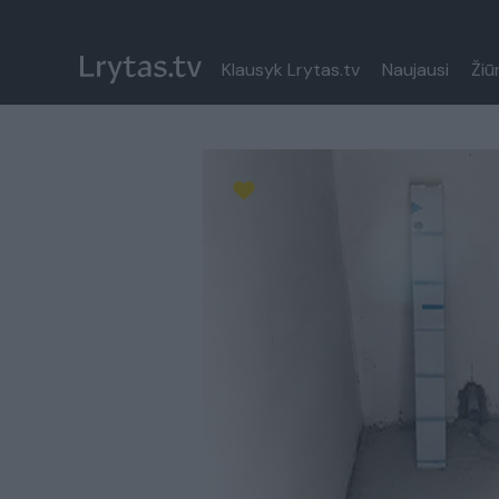
Klausyk Lrytas.tv
Naujausi
Žiū
Paremkite Ukrainą