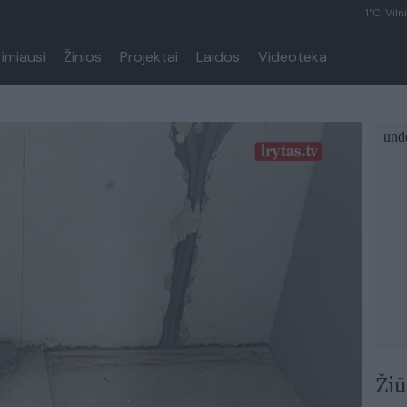
1°C, Viln
rimiausi
Žinios
Projektai
Laidos
Videoteka
Žiū