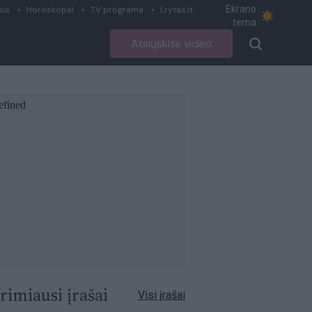
Ekrano
ius
Horoskopai
TV programa
Lrytas.lt
tema
Atsiųskite video
rimiausi įrašai
Visi įrašai