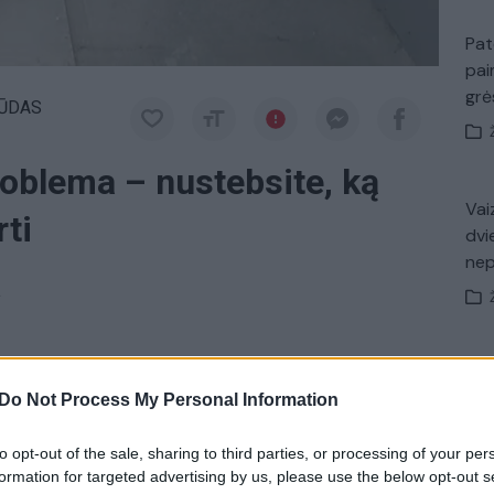
Pat
pai
gr
ŪDAS
oblema – nustebsite, ką
Vaiz
ti
dvi
ne
a
rėkite kiekvieną šeštadieniais 16:50 val. tik per
Sav
tem
Do Not Process My Personal Information
ale Lrytas.tv.
to opt-out of the sale, sharing to third parties, or processing of your per
k Lrytas.TV
Interjeras
4 kampai
formation for targeted advertising by us, please use the below opt-out s