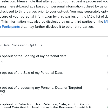
r selection. Please note that after your opt-out request is processed y
Nuf
eing interest-based ads based on personal information utilized by us or
Vak
disclosed to third parties prior to your opt-out. You may separately opt-
losure of your personal information by third parties on the IAB’s list of
. This information may also be disclosed by us to third parties on the
IA
Visi įrašai
Participants
that may further disclose it to other third parties.
00:12:58
giamai
Pravėrė ukrainiečių pinigines: atsakė, kiek
dinėti
vidutiniškai uždirba ir kaip išsilaiko šalies
l Data Processing Opt Outs
ekonomika
o opt-out of the Sharing of my personal data.
Laidos
|
Nauja diena
In
o opt-out of the Sale of my Personal Data.
00:01:31
nebuvo
Pamatykite atsisveikinimo su K. Prunskiene
In
e
akimirkas: amžinojo poilsio ji atguls
Antakalnio kapinėse
to opt-out of processing my Personal Data for Targeted
ing.
Žinios
|
Lietuvos diena
In
o opt-out of Collection, Use, Retention, Sale, and/or Sharing
ersonal Data that Is Unrelated with the Purposes for which it