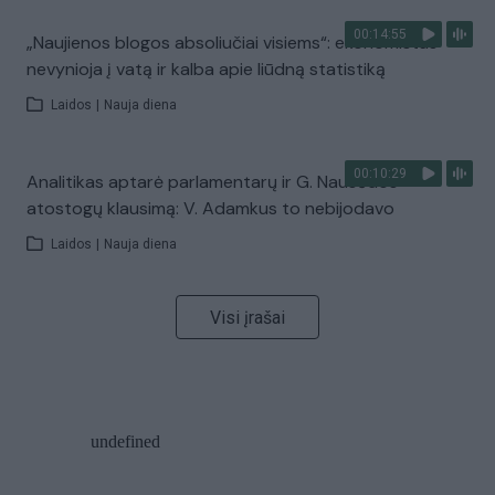
00:14:55
„Naujienos blogos absoliučiai visiems“: ekonomistas
nevynioja į vatą ir kalba apie liūdną statistiką
Laidos
|
Nauja diena
00:10:29
Analitikas aptarė parlamentarų ir G. Nausėdos
atostogų klausimą: V. Adamkus to nebijodavo
Laidos
|
Nauja diena
Visi įrašai