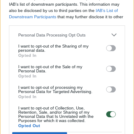
00:00:49
Pateikė daugiau detalių apie iš tėvų paimtus šešis
IAB’s list of downstream participants. This information may
also be disclosed by us to third parties on the
IAB’s List of
vaikus: jiems kilusi grėsmė
Downstream Participants
that may further disclose it to other
Žinios
|
Lietuvos diena
third parties.
Personal Data Processing Opt Outs
00:00:30
Vaizdai iš tragiškos avarijos Vilniaus r.: dviejų moterų ir
I want to opt-out of the Sharing of my
vaiko gyvybių išgelbėti nepavyko
personal data.
Opted In
Žinios
|
Lietuvos diena
I want to opt-out of the Sale of my
Personal Data.
Opted In
00:00:59
Nufilmavo, kaip patvino Vilniaus Vakarinis aplinkkelis:
vaizdas pribloškia
I want to opt-out of processing my
Personal Data for Targeted Advertising.
Opted In
Žinios
|
Lietuvos diena
I want to opt-out of Collection, Use,
Retention, Sale, and/or Sharing of my
00:02:01
Personal Data that Is Unrelated with the
„Pagarba pirmajai premjerei“: pasidalijo jautriais
Purposes for which it was collected.
prisiminimais apie Kazimierą Prunskienę
Opted Out