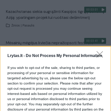
00:03:01
Kazachstanas siekia sugrąžinti Kaspijos tigrą į Centrinę
Aziją: ypatingam projektui ruoštasi dešimtmetį
Žinios
|
Pasaulis
00:03:41
Mėsainių mėgėjus kviečia nepražiopsoti festivalio
Vilniuje: atskleidė populiariausią paruošimo būdą
Lrytas.lt -
Do Not Process My Personal Information
Žinios
|
Lietuvos diena
If you wish to opt-out of the sale, sharing to third parties, or
Visi įrašai
processing of your personal or sensitive information for
targeted advertising by us, please use the below opt-out
section to confirm your selection. Please note that after your
opt-out request is processed you may continue seeing
Žiūrimiausi įrašai
interest-based ads based on personal information utilized by
us or personal information disclosed to third parties prior to
your opt-out. You may separately opt-out of the further
disclosure of your personal information by third parties on the