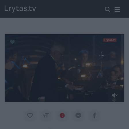
Paremkite Ukrainą