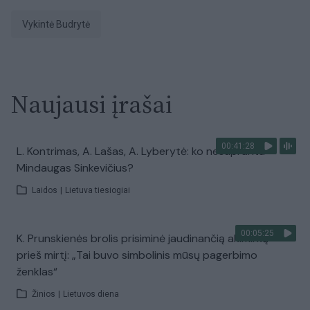
Vykintė Budrytė
Naujausi įrašai
00:41:28
L. Kontrimas, A. Lašas, A. Lyberytė: ko nesupranta
Mindaugas Sinkevičius?
Laidos
|
Lietuva tiesiogiai
00:05:25
K. Prunskienės brolis prisiminė jaudinančią akimirką
prieš mirtį: „Tai buvo simbolinis mūsų pagerbimo
ženklas“
Žinios
|
Lietuvos diena