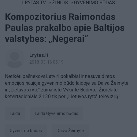
LRYTAS.TV
>
ŽINIOS
>
GYVENIMO BŪDAS
Kompozitorius Raimondas
Paulas prakalbo apie Baltijos
valstybes: „Negerai“
Lrytas.lt
2018-03-16 05:19
Netikėti pašnekovai, atviri pokalbiai ir nesuvaidintos
emocijos naujoje gyvenimo būdo laidoje su Daiva Žeimyte
ir „Lietuvos ryto" žurnaliste Vykinte Budryte. Žiūrėkite
ketvirtadieniais 21:30 tik per „Lietuvos ryto" televiziją!
laida
laida Gyvenimo būdas
gyvenimo būdas
Daiva Žeimytė