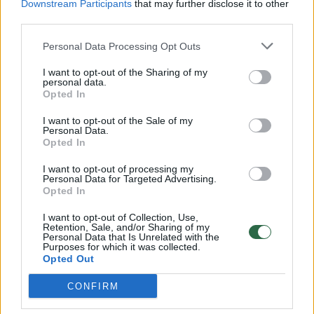
Downstream Participants
that may further disclose it to other
third parties.
00:00:57
Savaitės vidurys nusimato karštas: temperatūra kils iki
32 laipsnių šilumos
Personal Data Processing Opt Outs
Žinios
|
Orai
I want to opt-out of the Sharing of my
personal data.
Opted In
00:00:59
Nufilmavo, kaip patvino Vilniaus Vakarinis aplinkkelis:
I want to opt-out of the Sale of my
vaizdas pribloškia
Personal Data.
Opted In
Žinios
|
Lietuvos diena
I want to opt-out of processing my
Personal Data for Targeted Advertising.
Opted In
00:15:54
V. Zalužno pasisakymą laiko bandymu įsitvirtinti
I want to opt-out of Collection, Use,
Ukrainos politikoje: jis yra neteisus
Retention, Sale, and/or Sharing of my
Personal Data that Is Unrelated with the
Laidos
|
Nauja diena
Purposes for which it was collected.
Opted Out
CONFIRM
Visi įrašai