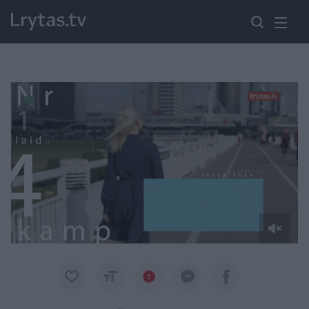
Paremkite Ukrainą