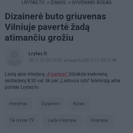
LRYTAS.TV
>
ŽINIOS
>
GYVENIMO BŪDAS
Dizainerė buto griuvenas
Vilniuje pavertė žadą
atimančiu grožiu
Lrytas.lt
2017-12-09 10:05
, atnaujinta 2017-12-09 11:48
Laidą apie interjerą
„4 kampai"
žiūrėkite kiekvieną
šeštadienį 8:30 val. tik per „Lietuvos ryto" telelvizją arba
portale Lrytas.tv.
Interjeras
dizainerė
Butas
tik Lrytas.TV
Laida 4 kampai
4 kampai