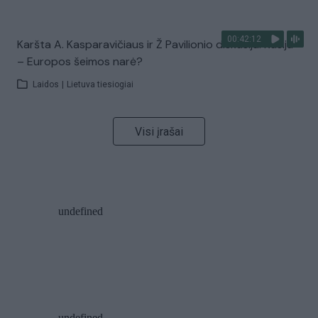
00:42:12
Karšta A. Kasparavičiaus ir Ž Pavilionio diskusija: Rusija
– Europos šeimos narė?
Laidos
|
Lietuva tiesiogiai
Visi įrašai