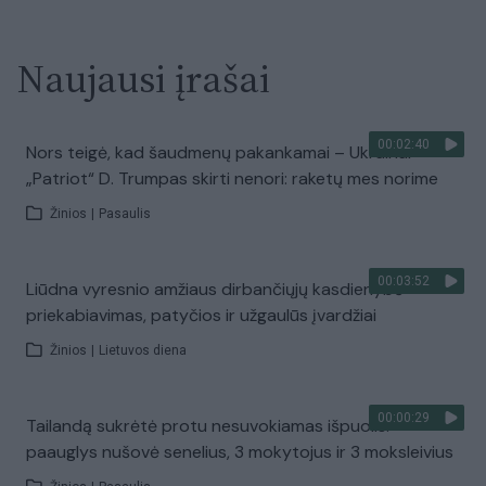
Naujausi įrašai
00:02:40
Nors teigė, kad šaudmenų pakankamai – Ukrainai
„Patriot“ D. Trumpas skirti nenori: raketų mes norime
Žinios
|
Pasaulis
00:03:52
Liūdna vyresnio amžiaus dirbančiųjų kasdienybė –
priekabiavimas, patyčios ir užgaulūs įvardžiai
Žinios
|
Lietuvos diena
00:00:29
Tailandą sukrėtė protu nesuvokiamas išpuolis:
paauglys nušovė senelius, 3 mokytojus ir 3 moksleivius