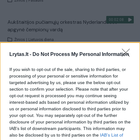
Žinios
|
Pasaulis
00:02:08
Aukštaitijos pučiamųjų orkestras Nyderlanduose
apgynė čempionų vardą
Žinios
|
Lietuvos diena
Lrytas.lt -
Do Not Process My Personal Information
Visi įrašai
If you wish to opt-out of the sale, sharing to third parties, or
processing of your personal or sensitive information for
targeted advertising by us, please use the below opt-out
Žiūrimiausi įrašai
section to confirm your selection. Please note that after your
opt-out request is processed you may continue seeing
interest-based ads based on personal information utilized by
us or personal information disclosed to third parties prior to
00:00:30
Vaizdai iš tragiškos avarijos Vilniaus r.: dviejų moterų ir
your opt-out. You may separately opt-out of the further
vaiko gyvybių išgelbėti nepavyko
disclosure of your personal information by third parties on the
IAB’s list of downstream participants. This information may
Žinios
|
Lietuvos diena
also be disclosed by us to third parties on the
IAB’s List of