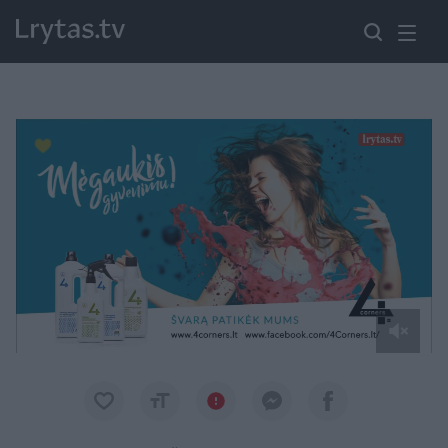
Paremkite Ukrainą