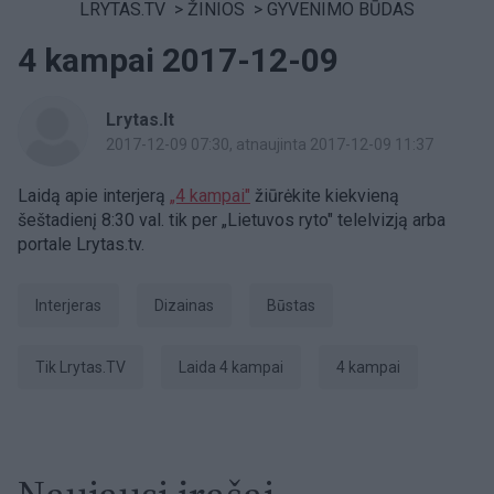
LRYTAS.TV
>
ŽINIOS
>
GYVENIMO BŪDAS
4 kampai 2017-12-09
Lrytas.lt
2017-12-09 07:30
, atnaujinta 2017-12-09 11:37
Laidą apie interjerą
„4 kampai"
žiūrėkite kiekvieną
šeštadienį 8:30 val. tik per „Lietuvos ryto" telelvizją arba
portale Lrytas.tv.
Interjeras
Dizainas
Būstas
tik Lrytas.TV
Laida 4 kampai
4 kampai