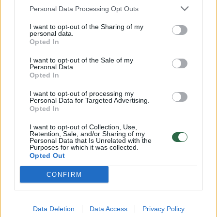
Personal Data Processing Opt Outs
I want to opt-out of the Sharing of my
00:15:54
V. Zalužno pasisakymą laiko bandymu įsitvirtinti
personal data.
Opted In
Ukrainos politikoje: jis yra neteisus
I want to opt-out of the Sale of my
Laidos
|
Nauja diena
Personal Data.
Opted In
00:00:57
Sinoptikai atsakė, kokiais orais užbaigsime darbo
I want to opt-out of processing my
Personal Data for Targeted Advertising.
savaitę: karščiai atsitrauks
Opted In
Žinios
|
Orai
I want to opt-out of Collection, Use,
Retention, Sale, and/or Sharing of my
Personal Data that Is Unrelated with the
Purposes for which it was collected.
Visi įrašai
Opted Out
CONFIRM
Klausyk Lrytas.TV
Data Deletion
Data Access
Privacy Policy