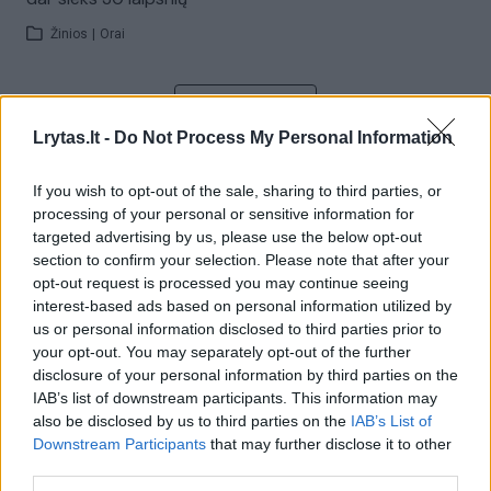
Žinios
|
Orai
Visi įrašai
Lrytas.lt -
Do Not Process My Personal Information
If you wish to opt-out of the sale, sharing to third parties, or
Žiūrimiausi įrašai
processing of your personal or sensitive information for
targeted advertising by us, please use the below opt-out
section to confirm your selection. Please note that after your
opt-out request is processed you may continue seeing
00:00:30
Vaizdai iš tragiškos avarijos Vilniaus r.: dviejų moterų ir
interest-based ads based on personal information utilized by
vaiko gyvybių išgelbėti nepavyko
us or personal information disclosed to third parties prior to
your opt-out. You may separately opt-out of the further
Žinios
|
Lietuvos diena
disclosure of your personal information by third parties on the
IAB’s list of downstream participants. This information may
also be disclosed by us to third parties on the
IAB’s List of
00:00:57
Savaitės vidurys nusimato karštas: temperatūra kils iki
Downstream Participants
that may further disclose it to other
32 laipsnių šilumos
third parties.
Žinios
|
Orai