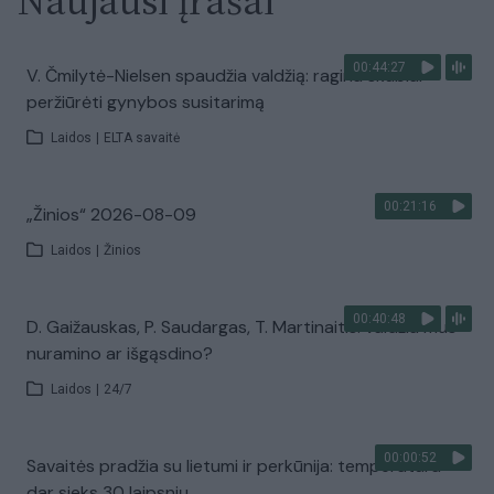
Naujausi įrašai
00:44:27
V. Čmilytė-Nielsen spaudžia valdžią: ragina skubiai
peržiūrėti gynybos susitarimą
Laidos
|
ELTA savaitė
00:21:16
„Žinios“ 2026-08-09
Laidos
|
Žinios
00:40:48
D. Gaižauskas, P. Saudargas, T. Martinaitis: valdžia mus
nuramino ar išgąsdino?
Laidos
|
24/7
00:00:52
Savaitės pradžia su lietumi ir perkūnija: temperatūra
dar sieks 30 laipsnių