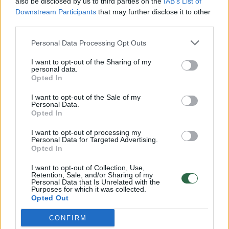
also be disclosed by us to third parties on the
IAB’s List of
Žinios
|
Lietuvos diena
Downstream Participants
that may further disclose it to other
third parties.
00:00:57
Savaitės vidurys nusimato karštas: temperatūra kils iki
Personal Data Processing Opt Outs
32 laipsnių šilumos
I want to opt-out of the Sharing of my
Žinios
|
Orai
personal data.
Opted In
I want to opt-out of the Sale of my
00:00:59
Nufilmavo, kaip patvino Vilniaus Vakarinis aplinkkelis:
Personal Data.
Opted In
vaizdas pribloškia
Žinios
|
Lietuvos diena
I want to opt-out of processing my
Personal Data for Targeted Advertising.
Opted In
00:00:55
Avarija Vilniuje: į stotelę įsirėžęs automobilis sužalojo
I want to opt-out of Collection, Use,
Retention, Sale, and/or Sharing of my
dvi moteris
Personal Data that Is Unrelated with the
Purposes for which it was collected.
Žinios
|
Lietuvos diena
Opted Out
CONFIRM