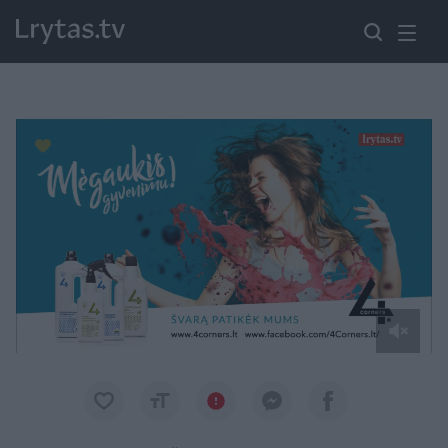
Paremkite Ukrainą