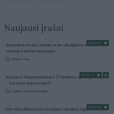
Naujausi įrašai
00:00:57
Sinoptikai atsakė, kokiais orais užbaigsime darbo
savaitę: karščiai atsitrauks
Žinios
|
Orai
00:42:12
Karšta A. Kasparavičiaus ir Ž Pavilionio diskusija: Rusija
– Europos šeimos narė?
Laidos
|
Lietuva tiesiogiai
00:02:33
Dėl rekordiškai žemo Dunojaus vandens lygio –