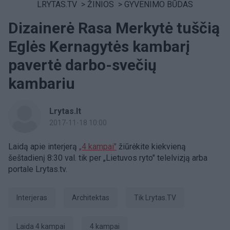
LRYTAS.TV
>
ŽINIOS
>
GYVENIMO BŪDAS
Dizainerė Rasa Merkytė tuščią
Eglės Kernagytės kambarį
pavertė darbo-svečių
kambariu
Lrytas.lt
2017-11-18 10:00
Laidą apie interjerą
„4 kampai"
žiūrėkite kiekvieną
šeštadienį 8:30 val. tik per „Lietuvos ryto" telelvizją arba
portale Lrytas.tv.
Interjeras
architektas
tik Lrytas.TV
Laida 4 kampai
4 kampai