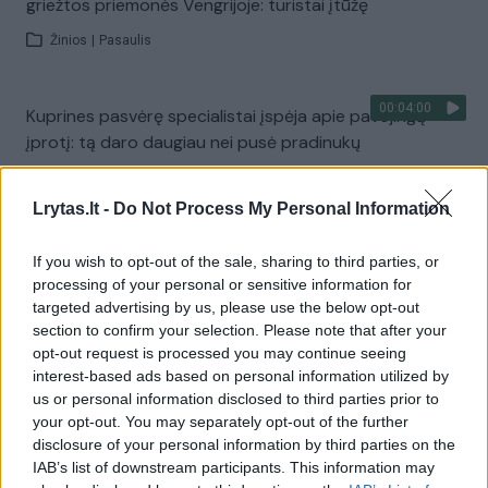
griežtos priemonės Vengrijoje: turistai įtūžę
Žinios
|
Pasaulis
00:04:00
Kuprines pasvėrę specialistai įspėja apie pavojingą
įprotį: tą daro daugiau nei pusė pradinukų
Žinios
|
Lietuvos diena
Lrytas.lt -
Do Not Process My Personal Information
Visi įrašai
If you wish to opt-out of the sale, sharing to third parties, or
processing of your personal or sensitive information for
targeted advertising by us, please use the below opt-out
section to confirm your selection. Please note that after your
Žiūrimiausi įrašai
opt-out request is processed you may continue seeing
interest-based ads based on personal information utilized by
us or personal information disclosed to third parties prior to
your opt-out. You may separately opt-out of the further
00:00:30
Vaizdai iš tragiškos avarijos Vilniaus r.: dviejų moterų ir
disclosure of your personal information by third parties on the
vaiko gyvybių išgelbėti nepavyko
IAB’s list of downstream participants. This information may