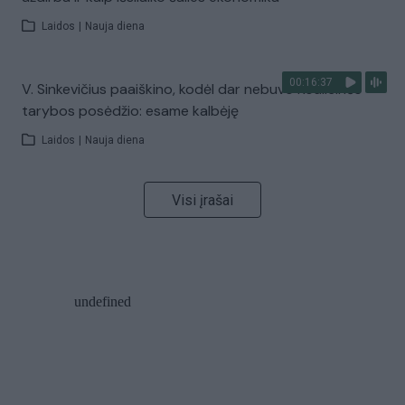
Laidos
|
Nauja diena
00:16:37
V. Sinkevičius paaiškino, kodėl dar nebuvo Koalicinės
tarybos posėdžio: esame kalbėję
Laidos
|
Nauja diena
Visi įrašai