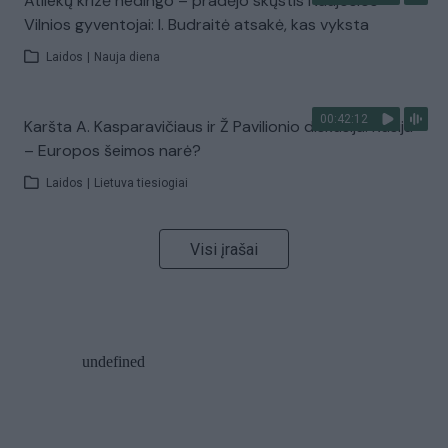
Atliekų krizė nedingo – pradėjo skųstis Naujosios
Vilnios gyventojai: I. Budraitė atsakė, kas vyksta
Laidos
|
Nauja diena
00:42:12
Karšta A. Kasparavičiaus ir Ž Pavilionio diskusija: Rusija
– Europos šeimos narė?
Laidos
|
Lietuva tiesiogiai
Visi įrašai