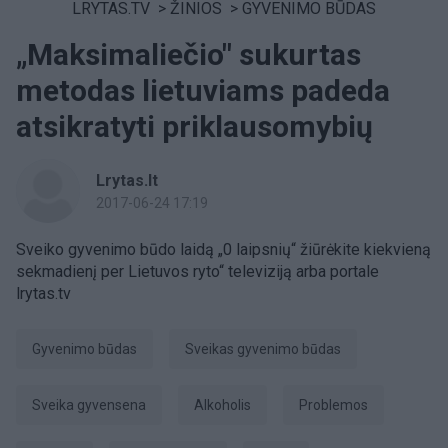
LRYTAS.TV
>
ŽINIOS
>
GYVENIMO BŪDAS
„Maksimaliečio" sukurtas
metodas lietuviams padeda
atsikratyti priklausomybių
Lrytas.lt
2017-06-24 17:19
Sveiko gyvenimo būdo laidą „0 laipsnių“ žiūrėkite kiekvieną
sekmadienį per Lietuvos ryto“ televiziją arba portale
lrytas.tv
gyvenimo būdas
Sveikas gyvenimo būdas
Sveika gyvensena
Alkoholis
problemos