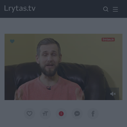
Paremkite Ukrainą