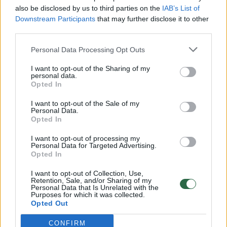
vaiko gyvybių išgelbėti nepavyko
also be disclosed by us to third parties on the
IAB’s List of
Žinios
|
Lietuvos diena
Downstream Participants
that may further disclose it to other
third parties.
00:00:57
Personal Data Processing Opt Outs
Savaitės vidurys nusimato karštas: temperatūra kils iki
32 laipsnių šilumos
I want to opt-out of the Sharing of my
personal data.
Žinios
|
Orai
Opted In
I want to opt-out of the Sale of my
Personal Data.
00:15:54
V. Zalužno pasisakymą laiko bandymu įsitvirtinti
Opted In
Ukrainos politikoje: jis yra neteisus
I want to opt-out of processing my
Laidos
|
Nauja diena
Personal Data for Targeted Advertising.
Opted In
I want to opt-out of Collection, Use,
00:00:59
Nufilmavo, kaip patvino Vilniaus Vakarinis aplinkkelis:
Retention, Sale, and/or Sharing of my
Personal Data that Is Unrelated with the
vaizdas pribloškia
Purposes for which it was collected.
Opted Out
Žinios
|
Lietuvos diena
CONFIRM