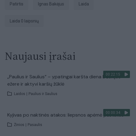
patirtis
Ignas Bakėjus
laida
Laida 0 laipsnių
Naujausi įrašai
00:22:15
„Paulius ir Saulius“ – ypatingai karšta diena Dzūkijos
ežere ir aktyvi karšių žūklė
Laidos
|
Paulius ir Saulius
00:00:34
Kyjivas po naktinės atakos: liepsnos apėmė pastatus
Žinios
|
Pasaulis