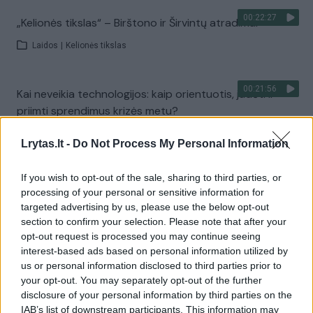
00:22:27
„Kelionės tikslas“ – Birštono ir Širvintų atradimai
Laidos
|
Kelionės tikslas
00:21:56
Kai neveikia technologijos: kaip orientuotis, judėti ir
priimti sprendimus krizės metu?
Laidos
|
Išlikti rytojui
Lrytas.lt -
Do Not Process My Personal Information
If you wish to opt-out of the sale, sharing to third parties, or
Visi įrašai
processing of your personal or sensitive information for
targeted advertising by us, please use the below opt-out
section to confirm your selection. Please note that after your
opt-out request is processed you may continue seeing
Žiūrimiausi įrašai
interest-based ads based on personal information utilized by
us or personal information disclosed to third parties prior to
your opt-out. You may separately opt-out of the further
00:00:30
Vaizdai iš tragiškos avarijos Vilniaus r.: dviejų moterų ir
disclosure of your personal information by third parties on the
IAB’s list of downstream participants. This information may