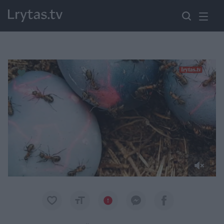
Paremkite Ukrainą