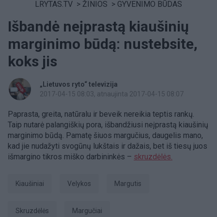
LRYTAS.TV
>
ŽINIOS
>
GYVENIMO BŪDAS
Išbandė neįprastą kiaušinių
marginimo būdą: nustebsite,
koks jis
„Lietuvos ryto“ televizija
2017-04-15 08:03
, atnaujinta 2017-04-15 08:07
Paprasta, greita, natūralu ir beveik nereikia teptis rankų.
Taip nutarė palangiškių pora, išbandžiusi neįprastą kiaušinių
marginimo būdą. Pamatę šiuos margučius, daugelis mano,
kad jie nudažyti svogūnų lukštais ir dažais, bet iš tiesų juos
išmargino tikros miško darbininkės –
skruzdėlės.
kiaušiniai
Velykos
margutis
skruzdėlės
margučiai