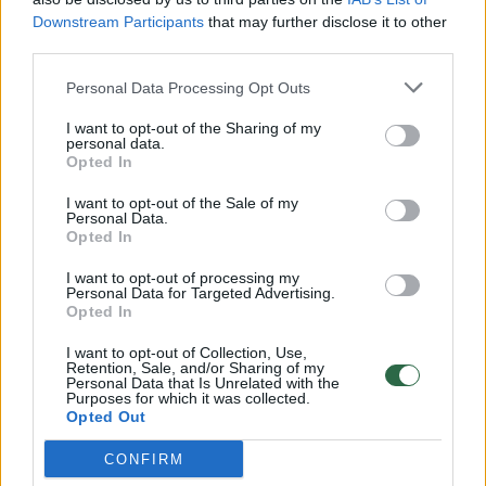
Downstream Participants
that may further disclose it to other
00:00:57
third parties.
Savaitės vidurys nusimato karštas: temperatūra kils iki
32 laipsnių šilumos
Personal Data Processing Opt Outs
Žinios
|
Orai
I want to opt-out of the Sharing of my
personal data.
Opted In
00:15:54
V. Zalužno pasisakymą laiko bandymu įsitvirtinti
I want to opt-out of the Sale of my
Ukrainos politikoje: jis yra neteisus
Personal Data.
Opted In
Laidos
|
Nauja diena
I want to opt-out of processing my
Personal Data for Targeted Advertising.
Opted In
00:05:25
K. Prunskienės brolis prisiminė jaudinančią akimirką
prieš mirtį: „Tai buvo simbolinis mūsų pagerbimo
I want to opt-out of Collection, Use,
Retention, Sale, and/or Sharing of my
ženklas“
Personal Data that Is Unrelated with the
Purposes for which it was collected.
Žinios
|
Lietuvos diena
Opted Out
CONFIRM
Visi įrašai