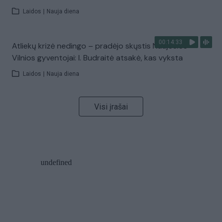
Laidos
|
Nauja diena
00:14:33
Atliekų krizė nedingo – pradėjo skųstis Naujosios
Vilnios gyventojai: I. Budraitė atsakė, kas vyksta
Laidos
|
Nauja diena
Visi įrašai