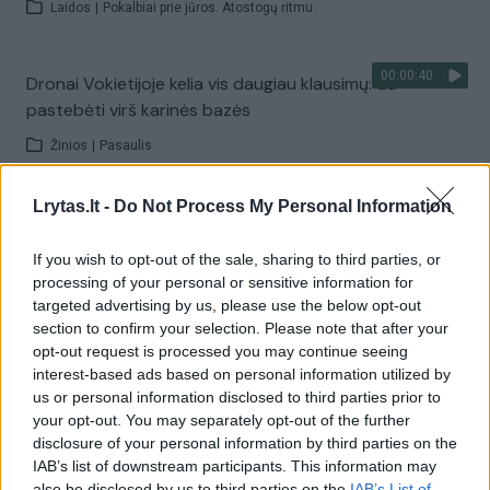
Laidos
|
Pokalbiai prie jūros. Atostogų ritmu
00:00:40
Dronai Vokietijoje kelia vis daugiau klausimų: du
pastebėti virš karinės bazės
Žinios
|
Pasaulis
Lrytas.lt -
Do Not Process My Personal Information
Visi įrašai
If you wish to opt-out of the sale, sharing to third parties, or
processing of your personal or sensitive information for
targeted advertising by us, please use the below opt-out
Žiūrimiausi įrašai
section to confirm your selection. Please note that after your
opt-out request is processed you may continue seeing
interest-based ads based on personal information utilized by
00:00:30
us or personal information disclosed to third parties prior to
Vaizdai iš tragiškos avarijos Vilniaus r.: dviejų moterų ir
your opt-out. You may separately opt-out of the further
vaiko gyvybių išgelbėti nepavyko
disclosure of your personal information by third parties on the
Žinios
|
Lietuvos diena
IAB’s list of downstream participants. This information may
also be disclosed by us to third parties on the
IAB’s List of