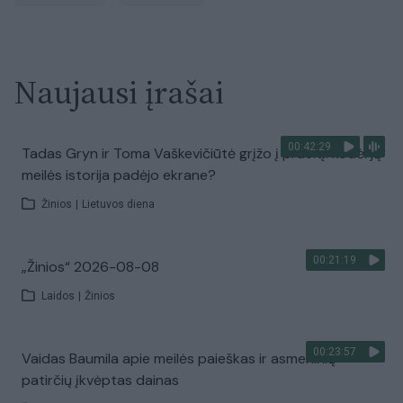
Naujausi įrašai
00:42:29
Tadas Gryn ir Toma Vaškevičiūtė grįžo į praeitį: kodėl jų
meilės istorija padėjo ekrane?
Žinios
|
Lietuvos diena
00:21:19
„Žinios“ 2026-08-08
Laidos
|
Žinios
00:23:57
Vaidas Baumila apie meilės paieškas ir asmeninių
patirčių įkvėptas dainas