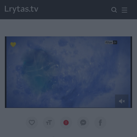
Paremkite Ukrainą