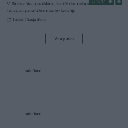
00:16:37
V. Sinkevičius paaiškino, kodėl dar nebuvo Koalicinės
tarybos posėdžio: esame kalbėję
Laidos
|
Nauja diena
Visi įrašai