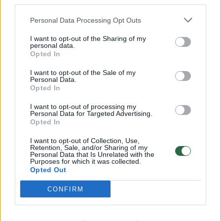
third parties.
32 laipsnių šilumos
Personal Data Processing Opt Outs
Žinios
|
Orai
I want to opt-out of the Sharing of my
personal data.
00:00:59
Opted In
Nufilmavo, kaip patvino Vilniaus Vakarinis aplinkkelis:
vaizdas pribloškia
I want to opt-out of the Sale of my
Personal Data.
Žinios
|
Lietuvos diena
Opted In
I want to opt-out of processing my
Personal Data for Targeted Advertising.
00:00:55
Avarija Vilniuje: į stotelę įsirėžęs automobilis sužalojo
Opted In
dvi moteris
I want to opt-out of Collection, Use,
Žinios
|
Lietuvos diena
Retention, Sale, and/or Sharing of my
Personal Data that Is Unrelated with the
Purposes for which it was collected.
Opted Out
Visi įrašai
CONFIRM