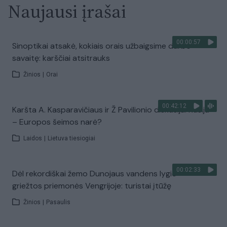
Naujausi įrašai
00:00:57
Sinoptikai atsakė, kokiais orais užbaigsime darbo
savaitę: karščiai atsitrauks
Žinios
|
Orai
00:42:12
Karšta A. Kasparavičiaus ir Ž Pavilionio diskusija: Rusija
– Europos šeimos narė?
Laidos
|
Lietuva tiesiogiai
00:02:33
Dėl rekordiškai žemo Dunojaus vandens lygio –
griežtos priemonės Vengrijoje: turistai įtūžę
Žinios
|
Pasaulis