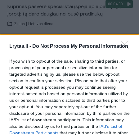
00:04:00
Kuprines pasvėrę specialistai įspėja apie pavojingą
įprotį: tą daro daugiau nei pusė pradinukų
Žinios
|
Lietuvos diena
Visi įrašai
Lrytas.lt -
Do Not Process My Personal Information
If you wish to opt-out of the sale, sharing to third parties, or
processing of your personal or sensitive information for
Žiūrimiausi įrašai
targeted advertising by us, please use the below opt-out
section to confirm your selection. Please note that after your
opt-out request is processed you may continue seeing
interest-based ads based on personal information utilized by
00:00:30
Vaizdai iš tragiškos avarijos Vilniaus r.: dviejų moterų ir
us or personal information disclosed to third parties prior to
vaiko gyvybių išgelbėti nepavyko
your opt-out. You may separately opt-out of the further
disclosure of your personal information by third parties on the
Žinios
|
Lietuvos diena
IAB’s list of downstream participants. This information may
also be disclosed by us to third parties on the
IAB’s List of
Downstream Participants
that may further disclose it to other
00:00:57
Savaitės vidurys nusimato karštas: temperatūra kils iki