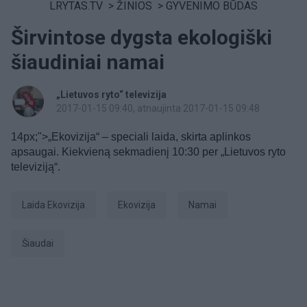
LRYTAS.TV
>
ŽINIOS
>
GYVENIMO BŪDAS
Širvintose dygsta ekologiški
šiaudiniai namai
„Lietuvos ryto“ televizija
2017-01-15 09:40
, atnaujinta 2017-01-15 09:48
14px;">„Ekovizija“ – speciali laida, skirta aplinkos
apsaugai. Kiekvieną sekmadienį 10:30 per „Lietuvos ryto
televiziją“.
laida Ekovizija
Ekovizija
Namai
šiaudai