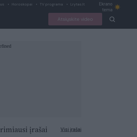
Ekrano
ius
Horoskopai
TV programa
Lrytas.lt
tema
Atsiųskite video
rimiausi įrašai
Visi įrašai