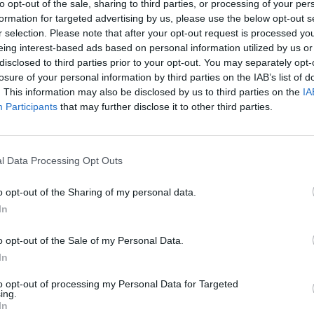
manosveikata.lt
diržas
Nėštumas
to opt-out of the sale, sharing to third parties, or processing of your per
įsit
formation for targeted advertising by us, please use the below opt-out s
net
r selection. Please note that after your opt-out request is processed y
eing interest-based ads based on personal information utilized by us or
disclosed to third parties prior to your opt-out. You may separately opt-
losure of your personal information by third parties on the IAB’s list of
. This information may also be disclosed by us to third parties on the
IA
Participants
that may further disclose it to other third parties.
Visi įrašai
l Data Processing Opt Outs
2:40
00:03:52
mai –
Liūdna vyresnio amžiaus dirbančiųjų
nenori:
kasdienybė – priekabiavimas, patyčios ir
o opt-out of the Sharing of my personal data.
užgaulūs įvardžiai
In
Žinios
|
Lietuvos diena
o opt-out of the Sale of my Personal Data.
In
0:29
00:02:08
mas
Aukštaitijos pučiamųjų orkestras
to opt-out of processing my Personal Data for Targeted
3
Nyderlanduose apgynė čempionų vardą
ing.
In