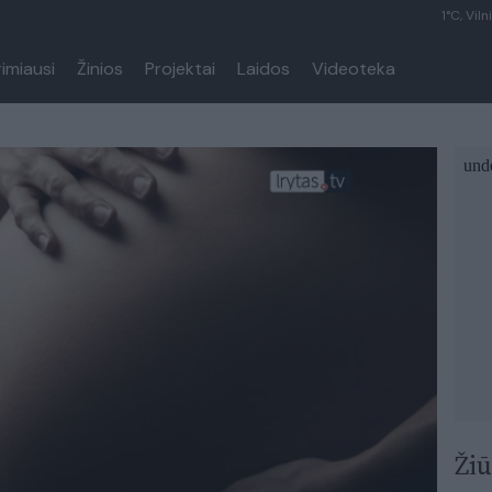
1°C, Viln
rimiausi
Žinios
Projektai
Laidos
Videoteka
Žiū