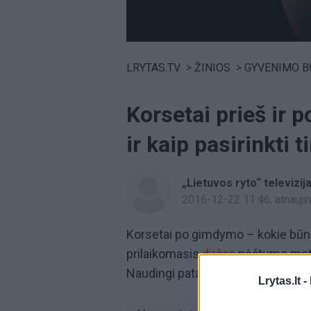
Volume
0%
LRYTAS.TV
>
ŽINIOS
>
GYVENIMO B
Korsetai prieš ir 
ir kaip pasirinkti 
„Lietuvos ryto“ televizij
2016-12-22 11:46
, atnauj
Korsetai po gimdymo – kokie būna, k
prilaikomasis
diržas
nėštumo metu,
Naudingi patarimai mamytėms ir b
Lrytas.lt -