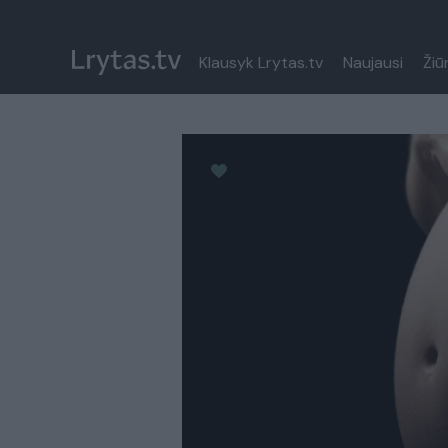
Klausyk Lrytas.tv
Naujausi
Žiū
Paremkite Ukrainą