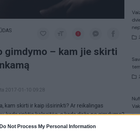
Vaiz
dvi
ne
ŪDAS
po gimdymo – kam jie skirti
Sav
tinkamą
tem
a
inta 2017-01-10 09:28
Nuf
am skirti ir kaip išsirinkti? Ar reikalingas
Vak
 kada rinktis kelnaitės, o kada diržą po gimdymo?
esilaukiančiom – iš pirmų lūpų.
Do Not Process My Personal Information
V. 