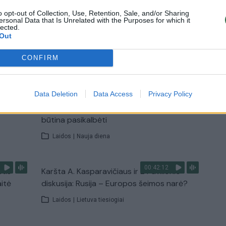
Žinios
|
Lietuvos diena
o opt-out of Collection, Use, Retention, Sale, and/or Sharing
ersonal Data that Is Unrelated with the Purposes for which it
lected.
Out
TV
CONFIRM
Visi įrašai
00:15:25
Data Deletion
Data Access
Privacy Policy
ų
Ruošiantis naujiems mokslo metams –
ažnai
vaikų teisių tarnybos primena: štai apie ką
būtina pasikalbėti
Laidos
|
Nauja diena
00:42:12
stis
Karšta A. Kasparavičiaus ir Ž Pavilionio
aitė
diskusija: Rusija – Europos šeimos narė?
Laidos
|
Lietuva tiesiogiai