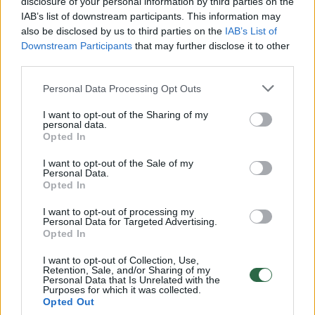
disclosure of your personal information by third parties on the
IAB’s list of downstream participants. This information may
00:00:30
Vaizdai iš tragiškos avarijos Vilniaus r.: dviejų moterų ir
also be disclosed by us to third parties on the
IAB’s List of
vaiko gyvybių išgelbėti nepavyko
Downstream Participants
that may further disclose it to other
third parties.
Žinios
|
Lietuvos diena
Personal Data Processing Opt Outs
00:00:57
Savaitės vidurys nusimato karštas: temperatūra kils iki
I want to opt-out of the Sharing of my
personal data.
32 laipsnių šilumos
Opted In
Žinios
|
Orai
I want to opt-out of the Sale of my
Personal Data.
Opted In
00:00:59
Nufilmavo, kaip patvino Vilniaus Vakarinis aplinkkelis:
I want to opt-out of processing my
vaizdas pribloškia
Personal Data for Targeted Advertising.
Opted In
Žinios
|
Lietuvos diena
I want to opt-out of Collection, Use,
Retention, Sale, and/or Sharing of my
Personal Data that Is Unrelated with the
00:15:54
V. Zalužno pasisakymą laiko bandymu įsitvirtinti
Purposes for which it was collected.
Opted Out
Ukrainos politikoje: jis yra neteisus