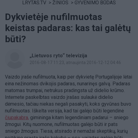
LRYTAS.TV
>
ŽINIOS
>
GYVENIMO BŪDAS
Dykvietėje nufilmuotas
keistas padaras: kas tai galėtų
būti?
„Lietuvos ryto“ televizija
2016-08-17 11:23
, atnaujinta 2016-12-12 04:46
Vaizdo įraše nufilmuota, kaip per dykvietę Portugalijoje lėtai
eina nežinomas dvikojis padaras, nunarinęs galvą. Padaras
matomas trumpai, netrukus pradingsta už didelio krūmo.
Internete paskelbtas vaizdo įrašas sulaukė didelio
dėmesio, tačiau niekas negali pasakyti, koks gyvūnas buvo
nufilmuotas. Iškelta versija, kad tai galėjo būti legendinė
čiupakabra,
gimininga kitam legendiniam padarui – sniego
žmogui. Kitų nuomone, nufilmuotas galėjo būti ir pats
sniego žmogus. Tiesa, atsirado ir nemažai skeptikų, kurių
neįtikino prasta įrašo kokybė – esą, vaizdas galėjo būti