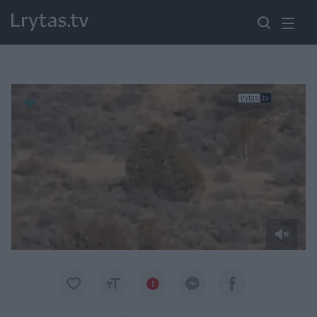
Paremkite Ukrainą