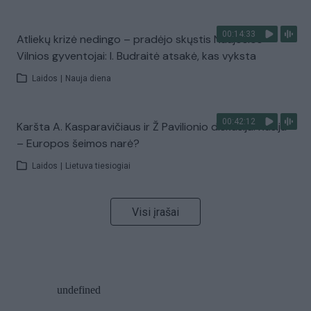
00:14:33
Atliekų krizė nedingo – pradėjo skųstis Naujosios
Vilnios gyventojai: I. Budraitė atsakė, kas vyksta
Laidos
|
Nauja diena
00:42:12
Karšta A. Kasparavičiaus ir Ž Pavilionio diskusija: Rusija
– Europos šeimos narė?
Laidos
|
Lietuva tiesiogiai
Visi įrašai