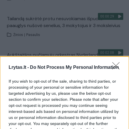
00:00:29
Tailandą sukrėtė protu nesuvokiamas išpuolis:
paauglys nušovė senelius, 3 mokytojus ir 3 moksleivius
Žinios
|
Pasaulis
00:02:08
Aukštaitijos pučiamųjų orkestras Nyderlanduose
apgynė čempionų vardą
Lrytas.lt -
Do Not Process My Personal Information
Žinios
|
Lietuvos diena
If you wish to opt-out of the sale, sharing to third parties, or
processing of your personal or sensitive information for
Visi įrašai
targeted advertising by us, please use the below opt-out
section to confirm your selection. Please note that after your
opt-out request is processed you may continue seeing
interest-based ads based on personal information utilized by
Žiūrimiausi įrašai
us or personal information disclosed to third parties prior to
your opt-out. You may separately opt-out of the further