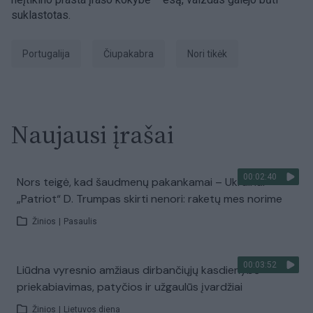
suklastotas.
Portugalija
Čiupakabra
Nori tikėk
Naujausi įrašai
00:02:40
Nors teigė, kad šaudmenų pakankamai – Ukrainai
„Patriot“ D. Trumpas skirti nenori: raketų mes norime
Žinios
|
Pasaulis
00:03:52
Liūdna vyresnio amžiaus dirbančiųjų kasdienybė –
priekabiavimas, patyčios ir užgaulūs įvardžiai
Žinios
|
Lietuvos diena