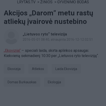
LRYTAS.TV
>
ŽINIOS
>
GYVENIMO BŪDAS
Akcijos „Darom“ metu rastų
atliekų įvairovė nustebino
„Lietuvos ryto“ televizija
2016-05-01 08:40
, atnaujinta 2016-12-12 02:51
„Ekovizija“
– speciali laida, skirta aplinkos apsaugai.
Kiekvieną sekmadienį 10:30 per „Lietuvos ryto televiziją“.
Ekovizija
atliekos
laida Ekovizija
Domas Burkauskas
Ekologija