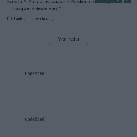
Karšta A. Kasparavičiaus ir Ž Pavilionio diskusija: Rusija
– Europos šeimos narė?
Laidos
|
Lietuva tiesiogiai
Visi įrašai