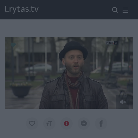
Paremkite Ukrainą