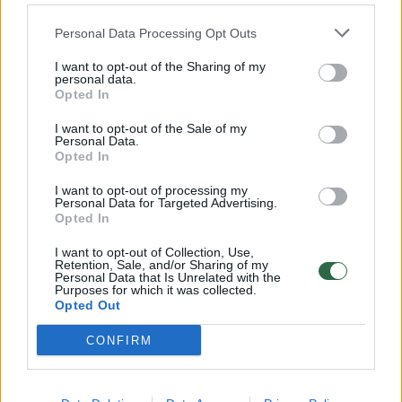
32 laipsnių šilumos
Personal Data Processing Opt Outs
Žinios
|
Orai
I want to opt-out of the Sharing of my
personal data.
00:15:54
V. Zalužno pasisakymą laiko bandymu įsitvirtinti
Opted In
Ukrainos politikoje: jis yra neteisus
I want to opt-out of the Sale of my
Personal Data.
Laidos
|
Nauja diena
Opted In
I want to opt-out of processing my
Personal Data for Targeted Advertising.
00:00:59
Nufilmavo, kaip patvino Vilniaus Vakarinis aplinkkelis:
Opted In
vaizdas pribloškia
I want to opt-out of Collection, Use,
Žinios
|
Lietuvos diena
Retention, Sale, and/or Sharing of my
Personal Data that Is Unrelated with the
Purposes for which it was collected.
Opted Out
Visi įrašai
CONFIRM