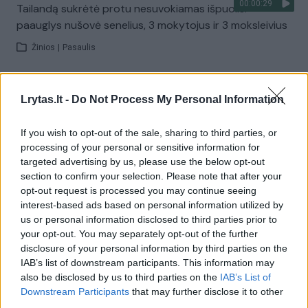
00:00:29
Tailandą sukrėtė protu nesuvokiamas išpuolis:
paauglys nušovė senelius, 3 mokytojus ir 3 moksleivius
Žinios
|
Pasaulis
Visi įrašai
Lrytas.lt -
Do Not Process My Personal Information
If you wish to opt-out of the sale, sharing to third parties, or
processing of your personal or sensitive information for
Žiūrimiausi įrašai
targeted advertising by us, please use the below opt-out
section to confirm your selection. Please note that after your
opt-out request is processed you may continue seeing
00:00:30
interest-based ads based on personal information utilized by
Vaizdai iš tragiškos avarijos Vilniaus r.: dviejų moterų ir
us or personal information disclosed to third parties prior to
vaiko gyvybių išgelbėti nepavyko
your opt-out. You may separately opt-out of the further
Žinios
|
Lietuvos diena
disclosure of your personal information by third parties on the
IAB’s list of downstream participants. This information may
also be disclosed by us to third parties on the
IAB’s List of
00:00:57
Downstream Participants
that may further disclose it to other
Savaitės vidurys nusimato karštas: temperatūra kils iki
third parties.