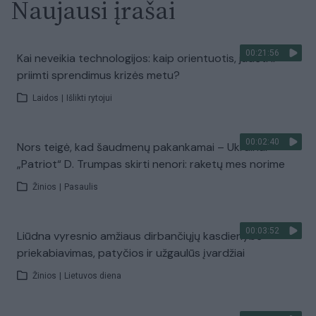
Naujausi įrašai
00:21:56
Kai neveikia technologijos: kaip orientuotis, judėti ir
priimti sprendimus krizės metu?
Laidos
|
Išlikti rytojui
00:02:40
Nors teigė, kad šaudmenų pakankamai – Ukrainai
„Patriot“ D. Trumpas skirti nenori: raketų mes norime
Žinios
|
Pasaulis
00:03:52
Liūdna vyresnio amžiaus dirbančiųjų kasdienybė –
priekabiavimas, patyčios ir užgaulūs įvardžiai
Žinios
|
Lietuvos diena