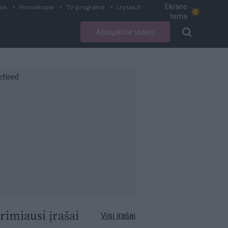
Ekrano
ius
Horoskopai
TV programa
Lrytas.lt
tema
Atsiųskite video
rimiausi įrašai
Visi įrašai