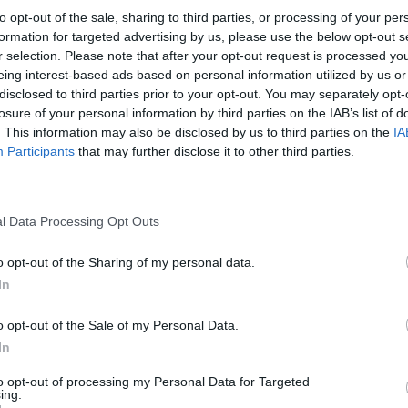
ingą situaciją, nes mažylės galėjo lengvai
įsit
to opt-out of the sale, sharing to third parties, or processing of your per
net
formation for targeted advertising by us, please use the below opt-out s
r selection. Please note that after your opt-out request is processed y
eing interest-based ads based on personal information utilized by us or
to sensacija
Miegas
disclosed to third parties prior to your opt-out. You may separately opt-
losure of your personal information by third parties on the IAB’s list of
. This information may also be disclosed by us to third parties on the
IA
Participants
that may further disclose it to other third parties.
Visi įrašai
l Data Processing Opt Outs
2:40
00:03:52
mai –
Liūdna vyresnio amžiaus dirbančiųjų
o opt-out of the Sharing of my personal data.
nenori:
kasdienybė – priekabiavimas, patyčios ir
In
užgaulūs įvardžiai
Žinios
|
Lietuvos diena
o opt-out of the Sale of my Personal Data.
In
0:29
00:02:08
mas
to opt-out of processing my Personal Data for Targeted
Aukštaitijos pučiamųjų orkestras
ing.
3
Nyderlanduose apgynė čempionų vardą