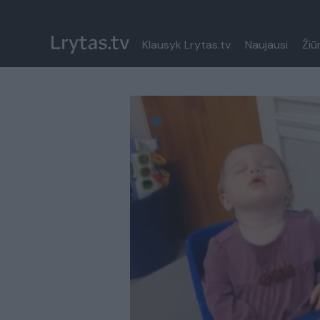
Klausyk Lrytas.tv
Naujausi
Žiū
Paremkite Ukrainą