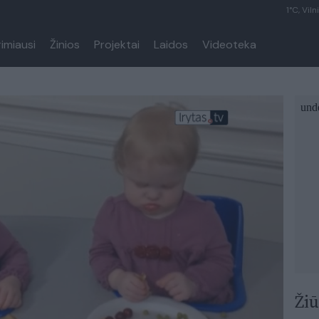
1°C, Viln
rimiausi
Žinios
Projektai
Laidos
Videoteka
Žiū