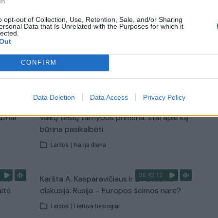
In
Žinios
|
Lietuvos diena
o opt-out of Collection, Use, Retention, Sale, and/or Sharing
ersonal Data that Is Unrelated with the Purposes for which it
lected.
Out
CONFIRM
TV
Visi įrašai
Data Deletion
Data Access
Privacy Policy
00:15:25
ų
Ruošiantis naujiems mokslo metams –
ažnai
vaikų teisių tarnybos primena: štai apie ką
būtina pasikalbėti
Laidos
|
Nauja diena
00:42:12
stis
Karšta A. Kasparavičiaus ir Ž Pavilionio
aitė
diskusija: Rusija – Europos šeimos narė?
Laidos
|
Lietuva tiesiogiai