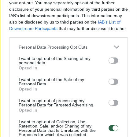
Žiūrimiausi įrašai
your opt-out. You may separately opt-out of the further
disclosure of your personal information by third parties on the
IAB’s list of downstream participants. This information may
also be disclosed by us to third parties on the
IAB’s List of
00:00:30
Vaizdai iš tragiškos avarijos Vilniaus r.: dviejų moterų ir
Downstream Participants
that may further disclose it to other
vaiko gyvybių išgelbėti nepavyko
third parties.
Žinios
|
Lietuvos diena
Personal Data Processing Opt Outs
I want to opt-out of the Sharing of my
personal data.
00:00:57
Savaitės vidurys nusimato karštas: temperatūra kils iki
Opted In
32 laipsnių šilumos
I want to opt-out of the Sale of my
Žinios
|
Orai
Personal Data.
Opted In
I want to opt-out of processing my
00:00:59
Nufilmavo, kaip patvino Vilniaus Vakarinis aplinkkelis:
Personal Data for Targeted Advertising.
Opted In
vaizdas pribloškia
Žinios
I want to opt-out of Collection, Use,
|
Lietuvos diena
Retention, Sale, and/or Sharing of my
Personal Data that Is Unrelated with the
Purposes for which it was collected.