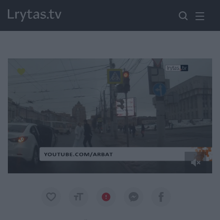
Paremkite Ukrainą