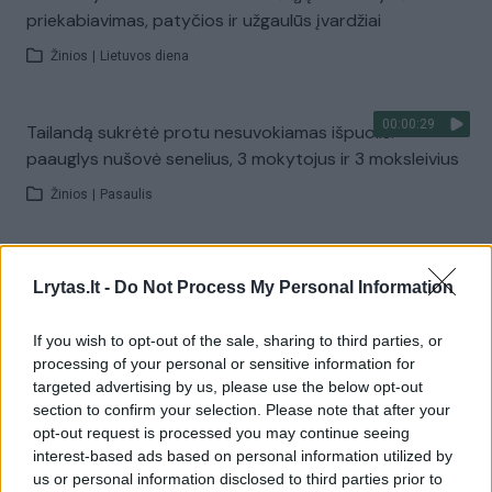
priekabiavimas, patyčios ir užgaulūs įvardžiai
Žinios
|
Lietuvos diena
00:00:29
Tailandą sukrėtė protu nesuvokiamas išpuolis:
paauglys nušovė senelius, 3 mokytojus ir 3 moksleivius
Žinios
|
Pasaulis
00:02:08
Aukštaitijos pučiamųjų orkestras Nyderlanduose
Lrytas.lt -
Do Not Process My Personal Information
apgynė čempionų vardą
Žinios
|
Lietuvos diena
If you wish to opt-out of the sale, sharing to third parties, or
processing of your personal or sensitive information for
targeted advertising by us, please use the below opt-out
Visi įrašai
section to confirm your selection. Please note that after your
opt-out request is processed you may continue seeing
interest-based ads based on personal information utilized by
us or personal information disclosed to third parties prior to