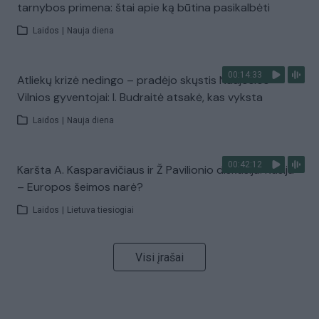
tarnybos primena: štai apie ką būtina pasikalbėti
Laidos
|
Nauja diena
00:14:33
Atliekų krizė nedingo – pradėjo skųstis Naujosios
Vilnios gyventojai: I. Budraitė atsakė, kas vyksta
Laidos
|
Nauja diena
00:42:12
Karšta A. Kasparavičiaus ir Ž Pavilionio diskusija: Rusija
– Europos šeimos narė?
Laidos
|
Lietuva tiesiogiai
Visi įrašai