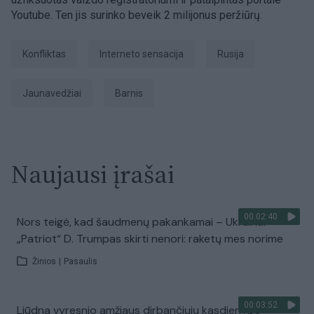
Youtube. Ten jis surinko beveik 2 milijonus peržiūrų.
Konfliktas
interneto sensacija
Rusija
jaunavedžiai
barnis
Naujausi įrašai
00:02:40
Nors teigė, kad šaudmenų pakankamai – Ukrainai
„Patriot“ D. Trumpas skirti nenori: raketų mes norime
Žinios
|
Pasaulis
00:03:52
Liūdna vyresnio amžiaus dirbančiųjų kasdienybė –