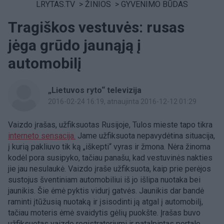
LRYTAS.TV
>
ŽINIOS
>
GYVENIMO BŪDAS
Tragiškos vestuvės: rusas
jėga grūdo jaunąją į
automobilį
„Lietuvos ryto“ televizija
2016-02-24 16:19
, atnaujinta 2016-12-12 01:29
Vaizdo įrašas, užfiksuotas Rusijoje, Tulos mieste tapo tikra
interneto sensacija.
Jame užfiksuota nepavydėtina situacija,
į kurią pakliuvo tik ką „iškepti“ vyras ir žmona. Nėra žinoma
kodėl pora susipyko, tačiau panašu, kad vestuvinės nakties
jie jau nesulaukė. Vaizdo įraše užfiksuota, kaip prie perėjos
sustojus šventiniam automobiliui iš jo išlipa nuotaka bei
jaunikis. Šie ėmė pyktis vidurį gatvės. Jaunikis dar bandė
raminti įtūžusią nuotaką ir įsisodinti ją atgal į automobilį,
tačiau moteris ėmė svaidytis gėlių puokšte. Įrašas buvo
užfiksuotas vaizdo registratoriumi ir patalpintas portale