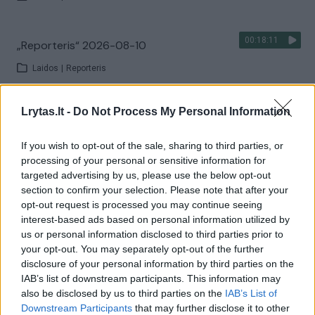
00:18:11
„Reporteris“ 2026-08-10
Laidos
|
Reporteris
Lrytas.lt -
Do Not Process My Personal Information
Visi įrašai
If you wish to opt-out of the sale, sharing to third parties, or
processing of your personal or sensitive information for
Žiūrimiausi įrašai
targeted advertising by us, please use the below opt-out
section to confirm your selection. Please note that after your
opt-out request is processed you may continue seeing
interest-based ads based on personal information utilized by
00:00:30
Vaizdai iš tragiškos avarijos Vilniaus r.: dviejų moterų ir
us or personal information disclosed to third parties prior to
vaiko gyvybių išgelbėti nepavyko
your opt-out. You may separately opt-out of the further
disclosure of your personal information by third parties on the
Žinios
|
Lietuvos diena
IAB’s list of downstream participants. This information may
also be disclosed by us to third parties on the
IAB’s List of
Downstream Participants
that may further disclose it to other