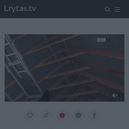
Paremkite Ukrainą