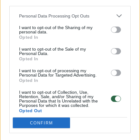
00:00:57
Savaitės vidurys nusimato karštas: temperatūra kils iki
third parties.
32 laipsnių šilumos
Personal Data Processing Opt Outs
Žinios
|
Orai
I want to opt-out of the Sharing of my
personal data.
Opted In
00:15:54
V. Zalužno pasisakymą laiko bandymu įsitvirtinti
Ukrainos politikoje: jis yra neteisus
I want to opt-out of the Sale of my
Personal Data.
Opted In
Laidos
|
Nauja diena
I want to opt-out of processing my
Personal Data for Targeted Advertising.
00:00:57
Opted In
Sinoptikai atsakė, kokiais orais užbaigsime darbo
savaitę: karščiai atsitrauks
I want to opt-out of Collection, Use,
Retention, Sale, and/or Sharing of my
Žinios
|
Orai
Personal Data that Is Unrelated with the
Purposes for which it was collected.
Opted Out
Visi įrašai
CONFIRM