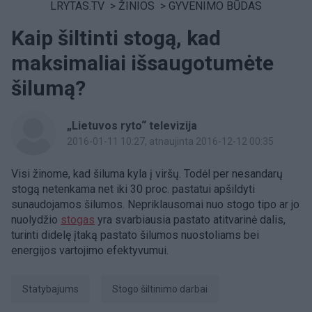
LRYTAS.TV
>
ŽINIOS
>
GYVENIMO BŪDAS
Kaip šiltinti stogą, kad
maksimaliai išsaugotumėte
šilumą?
„Lietuvos ryto“ televizija
2016-01-11 10:27
, atnaujinta 2016-12-12 00:35
Visi žinome, kad šiluma kyla į viršų. Todėl per nesandarų
stogą netenkama net iki 30 proc. pastatui apšildyti
sunaudojamos šilumos. Nepriklausomai nuo stogo tipo ar jo
nuolydžio
stogas
yra svarbiausia pastato atitvarinė dalis,
turinti didelę įtaką pastato šilumos nuostoliams bei
energijos vartojimo efektyvumui.
Statybajums
stogo šiltinimo darbai