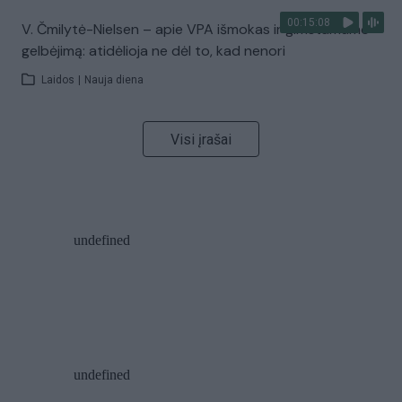
00:15:08
V. Čmilytė-Nielsen – apie VPA išmokas ir gimstamumo
gelbėjimą: atidėlioja ne dėl to, kad nenori
Laidos
|
Nauja diena
Visi įrašai