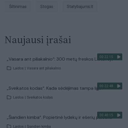
šiltinimas
stogas
Statybajums.lt
Naujausi įrašai
00:22:15
„Vasara ant piliakalnio“: 300 metų freskos Lietuvoje
Laidos
|
Vasara ant piliakalnio
00:22:48
„Sveikatos kodas“. Kada sėdėjimas tampa liga?
Laidos
|
Sveikatos kodas
00:40:15
„Šiandien kimba“. Popietinė lydekų ir ešerių paieška
Laidos
|
Šiandien kimba