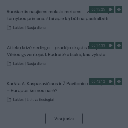
00:15:25
Ruošiantis naujiems mokslo metams – vaikų teisių
tarnybos primena: štai apie ką būtina pasikalbėti
Laidos
|
Nauja diena
00:14:33
Atliekų krizė nedingo – pradėjo skųstis Naujosios
Vilnios gyventojai: I. Budraitė atsakė, kas vyksta
Laidos
|
Nauja diena
00:42:12
Karšta A. Kasparavičiaus ir Ž Pavilionio diskusija: Rusija
– Europos šeimos narė?
Laidos
|
Lietuva tiesiogiai
Visi įrašai