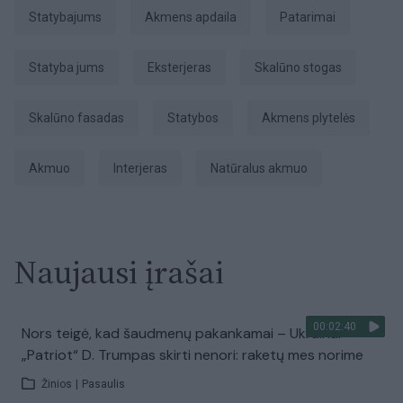
Statybajums
akmens apdaila
Patarimai
statyba jums
eksterjeras
skalūno stogas
skalūno fasadas
Statybos
akmens plytelės
akmuo
Interjeras
natūralus akmuo
Naujausi įrašai
00:02:40
Nors teigė, kad šaudmenų pakankamai – Ukrainai
„Patriot“ D. Trumpas skirti nenori: raketų mes norime
Žinios
|
Pasaulis