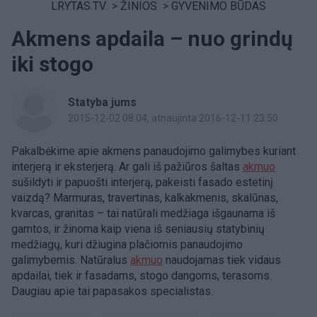
LRYTAS.TV
>
ŽINIOS
>
GYVENIMO BŪDAS
Akmens apdaila – nuo grindų
iki stogo
Statyba jums
2015-12-02 08:04
, atnaujinta 2016-12-11 23:50
Pakalbėkime apie akmens panaudojimo galimybes kuriant
interjerą ir eksterjerą. Ar gali iš pažiūros šaltas
akmuo
sušildyti ir papuošti interjerą, pakeisti fasado estetinį
vaizdą? Marmuras, travertinas, kalkakmenis, skalūnas,
kvarcas, granitas – tai natūrali medžiaga išgaunama iš
gamtos, ir žinoma kaip viena iš seniausių statybinių
medžiagų, kuri džiugina plačiomis panaudojimo
galimybemis. Natūralus
akmuo
naudojamas tiek vidaus
apdailai, tiek ir fasadams, stogo dangoms, terasoms.
Daugiau apie tai papasakos specialistas.