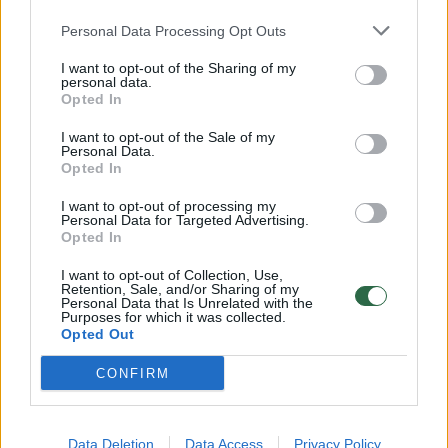
Personal Data Processing Opt Outs
Žiūrimiausi įrašai
I want to opt-out of the Sharing of my
personal data.
Opted In
00:00:30
I want to opt-out of the Sale of my
Vaizdai iš tragiškos avarijos Vilniaus r.: dviejų moterų ir
Personal Data.
vaiko gyvybių išgelbėti nepavyko
Opted In
Žinios
|
Lietuvos diena
I want to opt-out of processing my
Personal Data for Targeted Advertising.
Opted In
00:00:57
Savaitės vidurys nusimato karštas: temperatūra kils iki
I want to opt-out of Collection, Use,
Retention, Sale, and/or Sharing of my
32 laipsnių šilumos
Personal Data that Is Unrelated with the
Purposes for which it was collected.
Žinios
|
Orai
Opted Out
CONFIRM
00:00:59
Nufilmavo, kaip patvino Vilniaus Vakarinis aplinkkelis:
vaizdas pribloškia
Data Deletion
Data Access
Privacy Policy