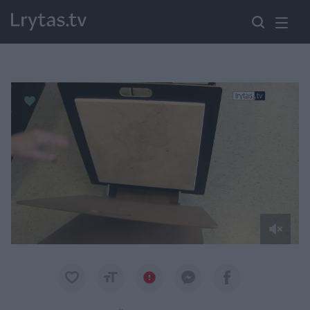
Paremkite Ukrainą