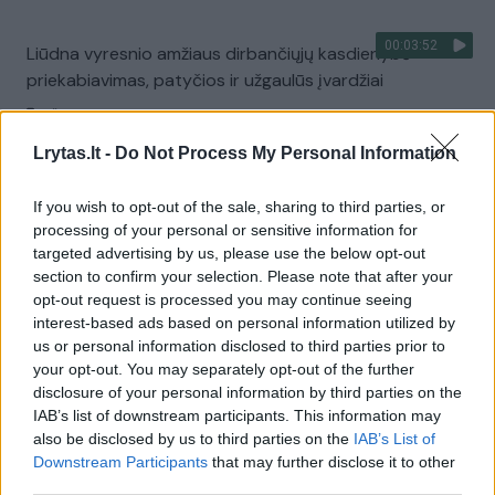
00:03:52
Liūdna vyresnio amžiaus dirbančiųjų kasdienybė –
priekabiavimas, patyčios ir užgaulūs įvardžiai
Žinios
|
Lietuvos diena
Lrytas.lt -
Do Not Process My Personal Information
00:00:29
Tailandą sukrėtė protu nesuvokiamas išpuolis:
If you wish to opt-out of the sale, sharing to third parties, or
paauglys nušovė senelius, 3 mokytojus ir 3 moksleivius
processing of your personal or sensitive information for
targeted advertising by us, please use the below opt-out
Žinios
|
Pasaulis
section to confirm your selection. Please note that after your
opt-out request is processed you may continue seeing
interest-based ads based on personal information utilized by
00:02:08
Aukštaitijos pučiamųjų orkestras Nyderlanduose
us or personal information disclosed to third parties prior to
apgynė čempionų vardą
your opt-out. You may separately opt-out of the further
disclosure of your personal information by third parties on the
Žinios
|
Lietuvos diena
IAB’s list of downstream participants. This information may
also be disclosed by us to third parties on the
IAB’s List of
Downstream Participants
that may further disclose it to other
Visi įrašai
third parties.