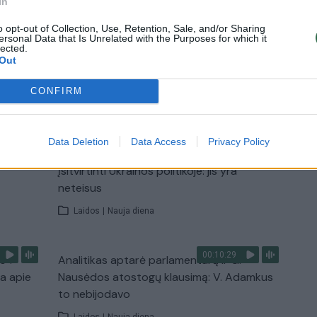
In
paruošimo būdą
o opt-out of Collection, Use, Retention, Sale, and/or Sharing
ersonal Data that Is Unrelated with the Purposes for which it
Žinios
|
Lietuvos diena
lected.
Out
CONFIRM
TV
Visi įrašai
Data Deletion
Data Access
Privacy Policy
00:15:54
ko
V. Zalužno pasisakymą laiko bandymu
įsitvirtinti Ukrainos politikoje: jis yra
neteisus
Laidos
|
Nauja diena
00:10:29
s“:
Analitikas aptarė parlamentarų ir G.
ba apie
Nausėdos atostogų klausimą: V. Adamkus
to nebijodavo
Laidos
|
Nauja diena