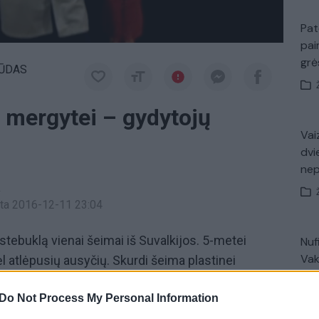
Pat
pai
gr
ŪDAS
i mergytei – gydytojų
Vaiz
dvi
ne
a
inta 2016-12-11 23:04
ebuklą vienai šeimai iš Suvalkijos. 5-metei
Nuf
Vak
l atlėpusių ausyčių. Skurdi šeima plastinei
pagelbėjo vienos Kauno klinikos gydytojai. Jie
Do Not Process My Personal Information