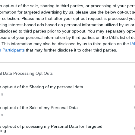
„Pa
to opt-out of the sale, sharing to third parties, or processing of your per
cija
atlėpusios ausys
operacija
jau
formation for targeted advertising by us, please use the below opt-out s
r selection. Please note that after your opt-out request is processed y
Pru
eing interest-based ads based on personal information utilized by us or
disclosed to third parties prior to your opt-out. You may separately opt-
losure of your personal information by third parties on the IAB’s list of
. This information may also be disclosed by us to third parties on the
IA
Participants
that may further disclose it to other third parties.
Visi įrašai
l Data Processing Opt Outs
00:05:25
ko
K. Prunskienės brolis prisiminė jaudinančią
o opt-out of the Sharing of my personal data.
akimirką prieš mirtį: „Tai buvo simbolinis
In
mūsų pagerbimo ženklas“
Žinios
|
Lietuvos diena
o opt-out of the Sale of my Personal Data.
In
3:01
00:03:41
ijos
to opt-out of processing my Personal Data for Targeted
Mėsainių mėgėjus kviečia nepražiopsoti
ing.
ojektui
festivalio Vilniuje: atskleidė populiariausią