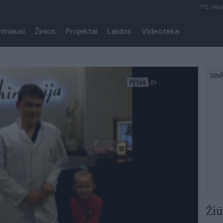
1°C, Viln
rimiausi
Žinios
Projektai
Laidos
Videoteka
Žiū