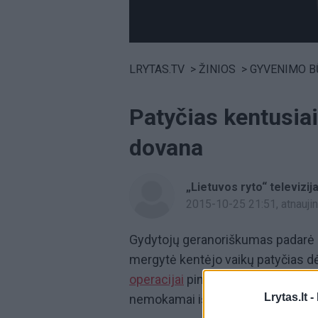
Volume
0%
LRYTAS.TV
>
ŽINIOS
>
GYVENIMO B
Patyčias kentusia
dovana
„Lietuvos ryto“ televizij
2015-10-25 21:51
, atnauj
Gydytojų geranoriškumas padarė st
mergytė kentėjo vaikų patyčias dė
operacijai
pinigų neturėjo, tačiau 
Lrytas.lt -
nemokamai išoperavo mergytę.