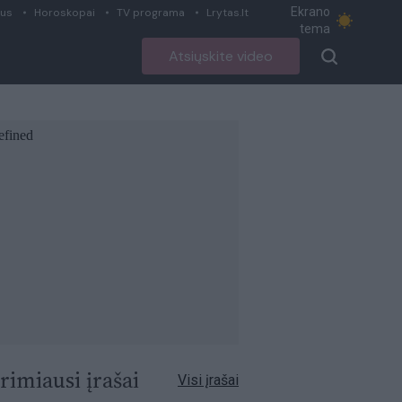
Ekrano
ius
Horoskopai
TV programa
Lrytas.lt
tema
Atsiųskite video
rimiausi įrašai
Visi įrašai