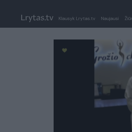
Klausyk Lrytas.tv
Naujausi
Žiū
Paremkite Ukrainą