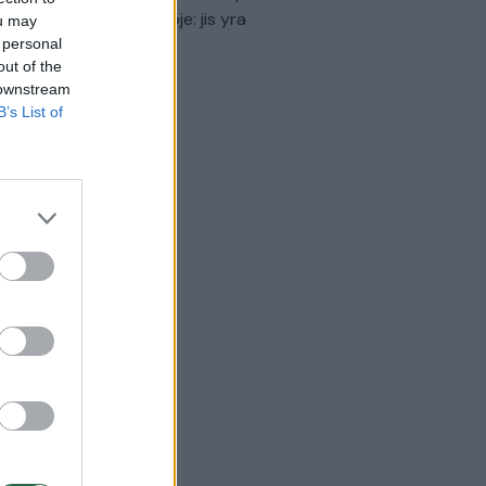
virtinti Ukrainos politikoje: jis yra
ou may
eisus
 personal
out of the
Laidos
|
Nauja diena
 downstream
B’s List of