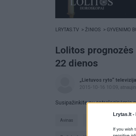
Volume
0%
LRYTAS.TV
>
ŽINIOS
>
GYVENIMO B
Lolitos prognozės 
22 dienos
„Lietuvos ryto“ televizij
2015-10-16 10:09
, atnauj
Susipažinkite su astrologinėmis p
Lrytas.lt -
Avinas
Lolitos horoskopai
If you wish 
sensitive in