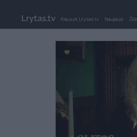
Klausyk Lrytas.tv
Naujausi
Žiū
Paremkite Ukrainą