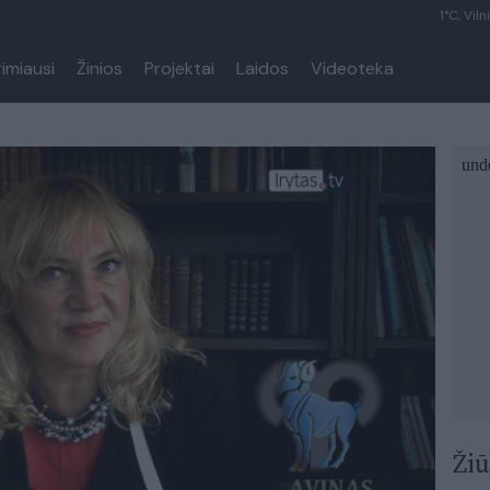
1°C, Viln
rimiausi
Žinios
Projektai
Laidos
Videoteka
Žiū