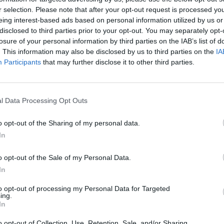
įsit
r selection. Please note that after your opt-out request is processed y
net
eing interest-based ads based on personal information utilized by us or
disclosed to third parties prior to your opt-out. You may separately opt-
losure of your personal information by third parties on the IAB’s list of
. This information may also be disclosed by us to third parties on the
IA
Visi įrašai
Participants
that may further disclose it to other third parties.
2:40
00:03:52
mai –
Liūdna vyresnio amžiaus dirbančiųjų
l Data Processing Opt Outs
nenori:
kasdienybė – priekabiavimas, patyčios ir
užgaulūs įvardžiai
o opt-out of the Sharing of my personal data.
Žinios
|
Lietuvos diena
In
o opt-out of the Sale of my Personal Data.
0:29
00:02:08
mas
Aukštaitijos pučiamųjų orkestras
In
3
Nyderlanduose apgynė čempionų vardą
to opt-out of processing my Personal Data for Targeted
ing.
Žinios
|
Lietuvos diena
In
o opt-out of Collection, Use, Retention, Sale, and/or Sharing