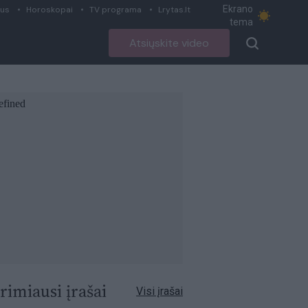
Ekrano
ius
Horoskopai
TV programa
Lrytas.lt
tema
Atsiųskite video
rimiausi įrašai
Visi įrašai