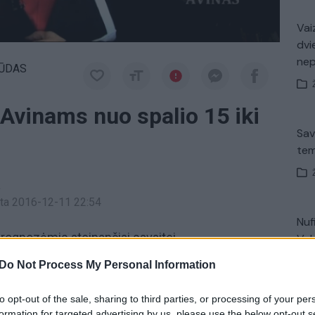
Vaiz
dvi
ne
ŪDAS
Avinams nuo spalio 15 iki
Sav
tem
a
inta 2016-12-11 22:54
Nuf
rognozėmis ateinančiai savaitei.
Vak
Do Not Process My Personal Information
Astrologija
astrologinė prognozė
to opt-out of the sale, sharing to third parties, or processing of your per
V. 
formation for targeted advertising by us, please use the below opt-out s