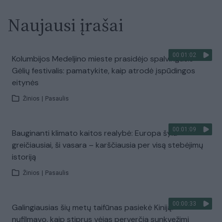
Naujausi įrašai
00:01:02
Kolumbijos Medeljino mieste prasidėjo spalvingasis
Gėlių festivalis: pamatykite, kaip atrodė įspūdingos
eitynės
Žinios
|
Pasaulis
00:01:09
Bauginanti klimato kaitos realybė: Europa šyla
greičiausiai, ši vasara – karščiausia per visą stebėjimų
istoriją
Žinios
|
Pasaulis
00:00:33
Galingiausias šių metų taifūnas pasiekė Kiniją:
nufilmavo, kaip stiprus vėjas perverčia sunkvežimį