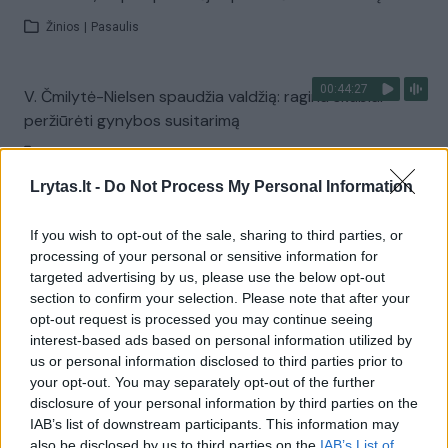
Žinios
|
Pasaulis
00:44:27
V. Čmilytė-Nielsen spaudžia valdžią: ragina skubiai
peržiūrėti gynybos susitarimą
Laidos
|
ELTA savaitė
Lrytas.lt -
Do Not Process My Personal Information
Visi įrašai
If you wish to opt-out of the sale, sharing to third parties, or
processing of your personal or sensitive information for
targeted advertising by us, please use the below opt-out
section to confirm your selection. Please note that after your
Žiūrimiausi įrašai
opt-out request is processed you may continue seeing
interest-based ads based on personal information utilized by
us or personal information disclosed to third parties prior to
00:00:30
your opt-out. You may separately opt-out of the further
Vaizdai iš tragiškos avarijos Vilniaus r.: dviejų moterų ir
disclosure of your personal information by third parties on the
vaiko gyvybių išgelbėti nepavyko
IAB’s list of downstream participants. This information may
Žinios
|
Lietuvos diena
also be disclosed by us to third parties on the
IAB’s List of