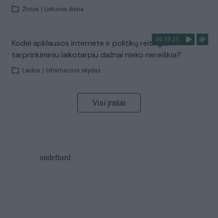
Žinios
|
Lietuvos diena
00:10:21
Kodėl apklausos internete ir politikų reitingai
tarprinkiminiu laikotarpiu dažnai nieko nereiškia?
Laidos
|
Informacinis skydas
Visi įrašai