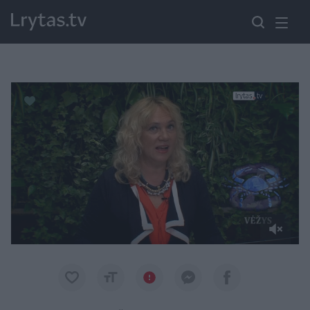
Paremkite Ukrainą