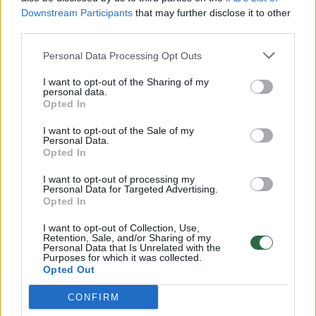
Downstream Participants
that may further disclose it to other
third parties.
00:00:57
Savaitės vidurys nusimato karštas: temperatūra kils iki
Personal Data Processing Opt Outs
32 laipsnių šilumos
I want to opt-out of the Sharing of my
Žinios
|
Orai
personal data.
Opted In
00:15:54
I want to opt-out of the Sale of my
V. Zalužno pasisakymą laiko bandymu įsitvirtinti
Personal Data.
Ukrainos politikoje: jis yra neteisus
Opted In
Laidos
|
Nauja diena
I want to opt-out of processing my
Personal Data for Targeted Advertising.
Opted In
00:00:57
Sinoptikai atsakė, kokiais orais užbaigsime darbo
I want to opt-out of Collection, Use,
Retention, Sale, and/or Sharing of my
savaitę: karščiai atsitrauks
Personal Data that Is Unrelated with the
Purposes for which it was collected.
Žinios
|
Orai
Opted Out
CONFIRM
Visi įrašai