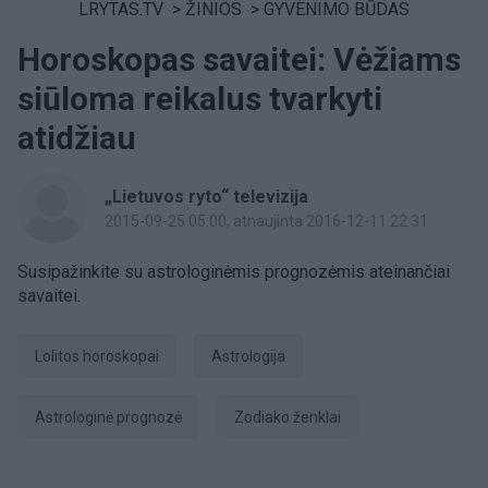
LRYTAS.TV
>
ŽINIOS
>
GYVENIMO BŪDAS
Horoskopas savaitei: Vėžiams
siūloma reikalus tvarkyti
atidžiau
„Lietuvos ryto“ televizija
2015-09-25 05:00
, atnaujinta 2016-12-11 22:31
Susipažinkite su astrologinėmis prognozėmis ateinančiai
savaitei.
Lolitos horoskopai
Astrologija
astrologinė prognozė
Zodiako ženklai