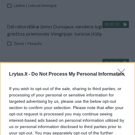
Laidos
|
Lietuva tiesiogiai
00:02:33
Dėl rekordiškai žemo Dunojaus vandens lygio –
griežtos priemonės Vengrijoje: turistai įtūžę
Žinios
|
Pasaulis
00:04:00
Kuprines pasvėrę specialistai įspėja apie pavojingą
įprotį: tą daro daugiau nei pusė pradinukų
Lrytas.lt -
Do Not Process My Personal Information
Žinios
|
Lietuvos diena
If you wish to opt-out of the sale, sharing to third parties, or
processing of your personal or sensitive information for
Visi įrašai
targeted advertising by us, please use the below opt-out
section to confirm your selection. Please note that after your
opt-out request is processed you may continue seeing
interest-based ads based on personal information utilized by
Žiūrimiausi įrašai
us or personal information disclosed to third parties prior to
your opt-out. You may separately opt-out of the further