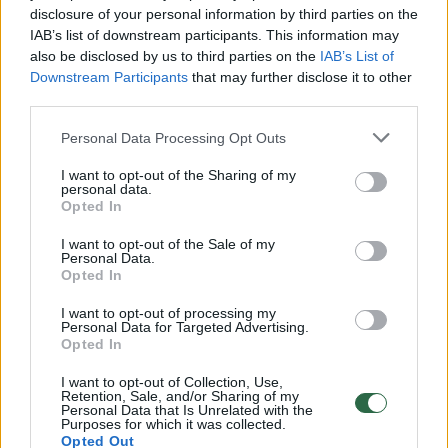
disclosure of your personal information by third parties on the
IAB’s list of downstream participants. This information may
00:00:30
Vaizdai iš tragiškos avarijos Vilniaus r.: dviejų moterų ir
also be disclosed by us to third parties on the
IAB’s List of
Downstream Participants
that may further disclose it to other
vaiko gyvybių išgelbėti nepavyko
third parties.
Žinios
|
Lietuvos diena
Personal Data Processing Opt Outs
I want to opt-out of the Sharing of my
00:00:57
Savaitės vidurys nusimato karštas: temperatūra kils iki
personal data.
32 laipsnių šilumos
Opted In
Žinios
|
Orai
I want to opt-out of the Sale of my
Personal Data.
Opted In
00:00:59
Nufilmavo, kaip patvino Vilniaus Vakarinis aplinkkelis:
I want to opt-out of processing my
Personal Data for Targeted Advertising.
vaizdas pribloškia
Opted In
Žinios
|
Lietuvos diena
I want to opt-out of Collection, Use,
Retention, Sale, and/or Sharing of my
Personal Data that Is Unrelated with the
Purposes for which it was collected.
00:00:55
Avarija Vilniuje: į stotelę įsirėžęs automobilis sužalojo
Opted Out