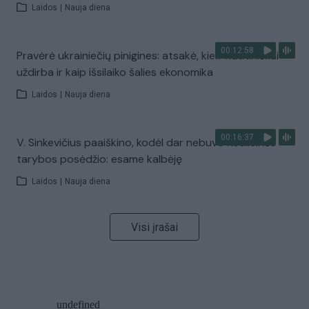
Laidos
|
Nauja diena
00:12:58
Pravėrė ukrainiečių pinigines: atsakė, kiek vidutiniškai
uždirba ir kaip išsilaiko šalies ekonomika
Laidos
|
Nauja diena
00:16:37
V. Sinkevičius paaiškino, kodėl dar nebuvo Koalicinės
tarybos posėdžio: esame kalbėję
Laidos
|
Nauja diena
Visi įrašai