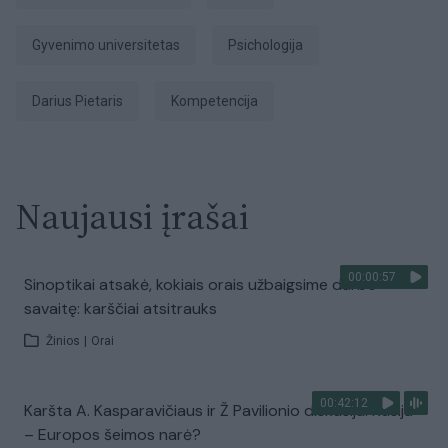
Gyvenimo universitetas
Psichologija
Darius Pietaris
kompetencija
Naujausi įrašai
00:00:57
Sinoptikai atsakė, kokiais orais užbaigsime darbo
savaitę: karščiai atsitrauks
Žinios
|
Orai
00:42:12
Karšta A. Kasparavičiaus ir Ž Pavilionio diskusija: Rusija
– Europos šeimos narė?