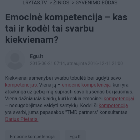
LRYTAS.TV
>
ŽINIOS
>
GYVENIMO BŪDAS
Emocinė kompetencija – kas
tai ir kodėl tai svarbu
kiekvienam?
Egu.lt
2015-06-21 07:14
, atnaujinta 2016-12-11 21:00
Kiekvienai asmenybei svarbu tobulėti bei ugdyti savo
kompetencijas.
Viena jų –
emocinė kompetencija,
kuri yra
atsakinga už gebėjimą suprasti savo būsenas bei jausmus.
Viena dažniausia klaidų, kuri kenkia emocinei
kompetencijai
– nesugebėjimas valdyti santykių. Kodėl ši
kompetencija
yra svarbi, jums papasakos "TMD partners" konsultantas
Darius Pietaris.
emocinė kompetencija
Egu.lt