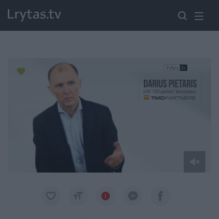
Paremkite Ukrainą