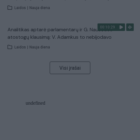
Laidos
|
Nauja diena
00:10:29
Analitikas aptarė parlamentarų ir G. Nausėdos
atostogų klausimą: V. Adamkus to nebijodavo
Laidos
|
Nauja diena
Visi įrašai