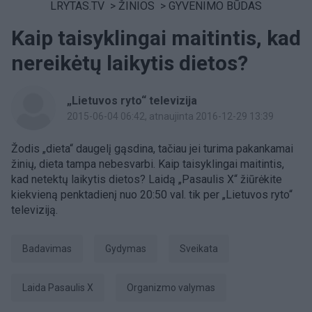
LRYTAS.TV
>
ŽINIOS
>
GYVENIMO BŪDAS
Kaip taisyklingai maitintis, kad
nereikėtų laikytis dietos?
„Lietuvos ryto“ televizija
2015-06-04 06:42
, atnaujinta 2016-12-29 13:39
Žodis „dieta“ daugelį gąsdina, tačiau jei turima pakankamai
žinių, dieta tampa nebesvarbi. Kaip taisyklingai maitintis,
kad netektų laikytis dietos? Laidą „Pasaulis X“ žiūrėkite
kiekvieną penktadienį nuo 20:50 val. tik per „Lietuvos ryto“
televiziją.
badavimas
gydymas
Sveikata
laida Pasaulis X
organizmo valymas