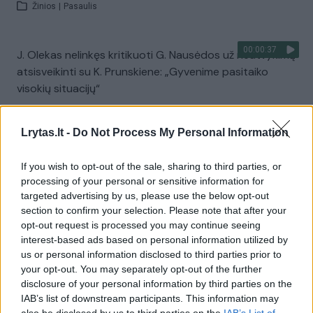
Žinios
|
Pasaulis
00:00:37
J. Olekas nelinkęs kritikuoti G. Nausėdos už neatvykimą
atsisveikinti su K. Prunskiene: „Gyvenime pasitaiko
visokių situacijų“
Žinios
|
Lietuvos diena
Lrytas.lt -
Do Not Process My Personal Information
Visi įrašai
If you wish to opt-out of the sale, sharing to third parties, or
processing of your personal or sensitive information for
targeted advertising by us, please use the below opt-out
section to confirm your selection. Please note that after your
Žiūrimiausi įrašai
opt-out request is processed you may continue seeing
interest-based ads based on personal information utilized by
us or personal information disclosed to third parties prior to
your opt-out. You may separately opt-out of the further
00:00:49
Pateikė daugiau detalių apie iš tėvų paimtus šešis
disclosure of your personal information by third parties on the
vaikus: jiems kilusi grėsmė
IAB’s list of downstream participants. This information may