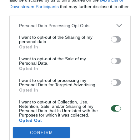
also be disclosed by us to third parties on the
IAB’s List of
Žinios
|
Lietuvos diena
Downstream Participants
that may further disclose it to other
third parties.
00:00:30
Vaizdai iš tragiškos avarijos Vilniaus r.: dviejų moterų ir
Personal Data Processing Opt Outs
vaiko gyvybių išgelbėti nepavyko
I want to opt-out of the Sharing of my
Žinios
|
Lietuvos diena
personal data.
Opted In
I want to opt-out of the Sale of my
00:00:59
Nufilmavo, kaip patvino Vilniaus Vakarinis aplinkkelis:
Personal Data.
vaizdas pribloškia
Opted In
Žinios
|
Lietuvos diena
I want to opt-out of processing my
Personal Data for Targeted Advertising.
Opted In
00:02:01
„Pagarba pirmajai premjerei“: pasidalijo jautriais
I want to opt-out of Collection, Use,
Retention, Sale, and/or Sharing of my
prisiminimais apie Kazimierą Prunskienę
Personal Data that Is Unrelated with the
Purposes for which it was collected.
Žinios
|
Lietuvos diena
Opted Out
CONFIRM
Visi įrašai