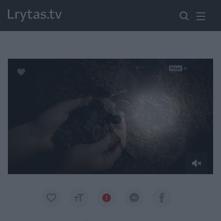
Paremkite Ukrainą