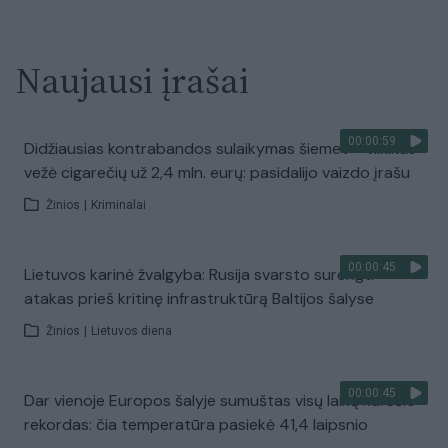
Naujausi įrašai
00:00:59
Didžiausias kontrabandos sulaikymas šiemet – vilkikas
vežė cigarečių už 2,4 mln. eurų: pasidalijo vaizdo įrašu
Žinios
|
Kriminalai
00:00:45
Lietuvos karinė žvalgyba: Rusija svarsto surengti
atakas prieš kritinę infrastruktūrą Baltijos šalyse
Žinios
|
Lietuvos diena
00:00:45
Dar vienoje Europos šalyje sumuštas visų laikų karščio
rekordas: čia temperatūra pasiekė 41,4 laipsnio