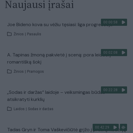
Naujausi įrašai
00:00:58
Joe Bideno kova su vėžiu tęsiasi: liga progresuoja
Žinios
|
Pasaulis
00:02:08
A. Tapinas žmoną pakvietė į sceną: pora leidosi į
romantišką šokį
Žinios
|
Pramogos
00:22:28
„Sodas ir daržas“ laidoje – veiksmingas būdas
atsikratyti kurklių
Laidos
|
Sodas ir daržas
00:42:29
Tadas Gryn ir Toma Vaškevičiūtė grįžo į praeitį: kodėl jų