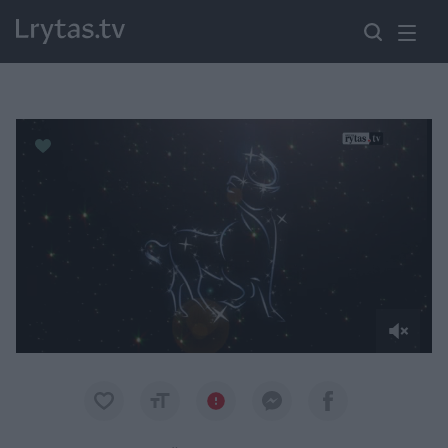
Paremkite Ukrainą