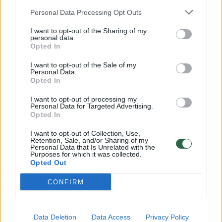
Žinios
|
Orai
Personal Data Processing Opt Outs
I want to opt-out of the Sharing of my
personal data.
00:15:54
V. Zalužno pasisakymą laiko bandymu įsitvirtinti
Opted In
Ukrainos politikoje: jis yra neteisus
I want to opt-out of the Sale of my
Laidos
|
Nauja diena
Personal Data.
Opted In
I want to opt-out of processing my
00:00:57
Sinoptikai atsakė, kokiais orais užbaigsime darbo
Personal Data for Targeted Advertising.
savaitę: karščiai atsitrauks
Opted In
Žinios
|
Orai
I want to opt-out of Collection, Use,
Retention, Sale, and/or Sharing of my
Personal Data that Is Unrelated with the
Purposes for which it was collected.
Opted Out
Visi įrašai
CONFIRM
Klausyk Lrytas.TV
Data Deletion
Data Access
Privacy Policy