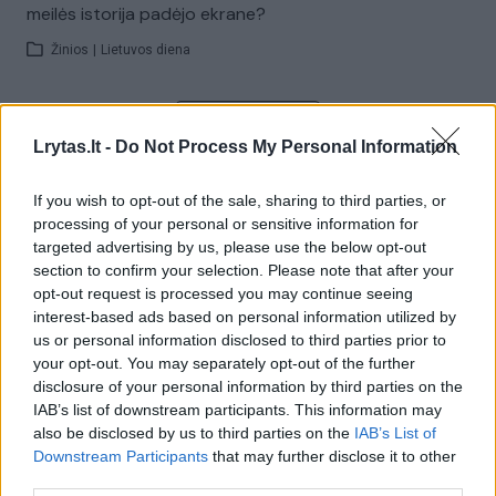
meilės istorija padėjo ekrane?
Žinios
|
Lietuvos diena
Visi įrašai
Lrytas.lt -
Do Not Process My Personal Information
If you wish to opt-out of the sale, sharing to third parties, or
Žiūrimiausi įrašai
processing of your personal or sensitive information for
targeted advertising by us, please use the below opt-out
section to confirm your selection. Please note that after your
opt-out request is processed you may continue seeing
00:00:30
Vaizdai iš tragiškos avarijos Vilniaus r.: dviejų moterų ir
interest-based ads based on personal information utilized by
vaiko gyvybių išgelbėti nepavyko
us or personal information disclosed to third parties prior to
your opt-out. You may separately opt-out of the further
Žinios
|
Lietuvos diena
disclosure of your personal information by third parties on the
IAB’s list of downstream participants. This information may
also be disclosed by us to third parties on the
IAB’s List of
00:00:57
Savaitės vidurys nusimato karštas: temperatūra kils iki
Downstream Participants
that may further disclose it to other
32 laipsnių šilumos
third parties.