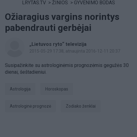
LRYTAS.TV
>
ŽINIOS
>
GYVENIMO BŪDAS
Ožiaragius vargins norintys
pabendrauti gerbėjai
„Lietuvos ryto“ televizija
2015-05-29 17:38
, atnaujinta 2016-12-11 20:37
Susipažinkite su astrologinėmis prognozėmis gegužės 30
dienai, šeštadieniui.
Astrologija
Horoskopas
astrologinė prognozė
Zodiako ženklai