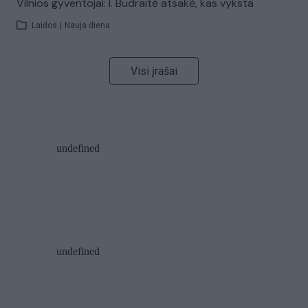
Vilnios gyventojai: I. Budraitė atsakė, kas vyksta
Laidos
|
Nauja diena
Visi įrašai