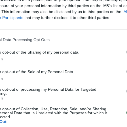
aut
Visi įrašai
losure of your personal information by third parties on the IAB’s list of
. This information may also be disclosed by us to third parties on the
IA
Participants
that may further disclose it to other third parties.
0:57
00:42:12
aigsime
Karšta A. Kasparavičiaus ir Ž Pavilionio
diskusija: Rusija – Europos šeimos narė?
l Data Processing Opt Outs
Laidos
|
Lietuva tiesiogiai
o opt-out of the Sharing of my personal data.
2:33
00:04:00
In
dens
Kuprines pasvėrę specialistai įspėja apie
e:
pavojingą įprotį: tą daro daugiau nei pusė
o opt-out of the Sale of my Personal Data.
pradinukų
In
Žinios
|
Lietuvos diena
to opt-out of processing my Personal Data for Targeted
ing.
In
TV
o opt-out of Collection, Use, Retention, Sale, and/or Sharing
Visi įrašai
ersonal Data that Is Unrelated with the Purposes for which it
lected.
Out