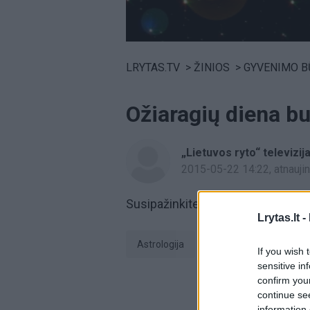
Volume
0%
LRYTAS.TV
>
ŽINIOS
>
GYVENIMO B
Ožiaragių diena b
„Lietuvos ryto“ televizij
2015-05-22 14:22
, atnauj
Susipažinkite su astrologinėmis 
Lrytas.lt -
Astrologija
Horoskopas
If you wish 
sensitive in
confirm you
continue se
information 