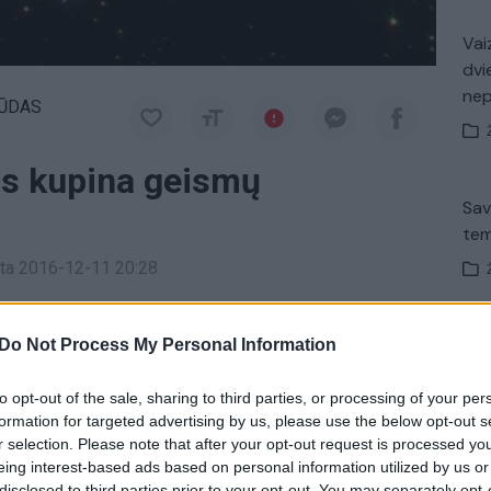
Vaiz
dvi
ne
ŪDAS
us kupina geismų
Sav
tem
a
inta 2016-12-11 20:28
prognozėmis gegužės 23 dienai, šešetadieniui.
Nuf
Do Not Process My Personal Information
Vak
astrologinė prognozė
Zodiako ženklai
to opt-out of the sale, sharing to third parties, or processing of your per
formation for targeted advertising by us, please use the below opt-out s
r selection. Please note that after your opt-out request is processed y
eing interest-based ads based on personal information utilized by us or
Avar
disclosed to third parties prior to your opt-out. You may separately opt-