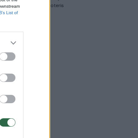
omobilis sužalojo dvi moteris
 downstream
B’s List of
Žinios
|
Lietuvos diena