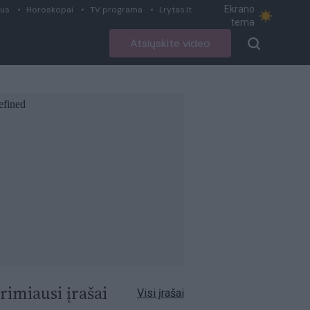
Ekrano
ius
Horoskopai
TV programa
Lrytas.lt
tema
Atsiųskite video
rimiausi įrašai
Visi įrašai