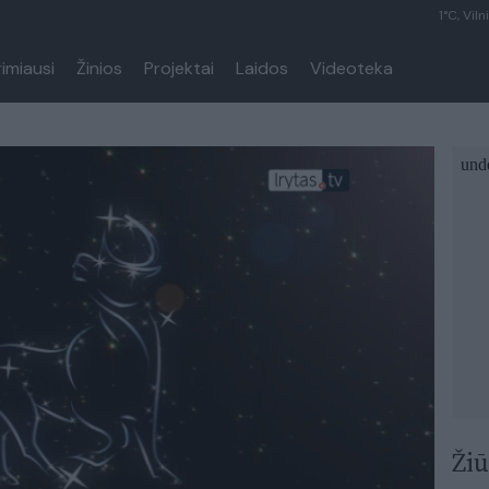
1°C, Viln
rimiausi
Žinios
Projektai
Laidos
Videoteka
Žiū