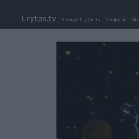
Klausyk Lrytas.tv
Naujausi
Žiū
Paremkite Ukrainą