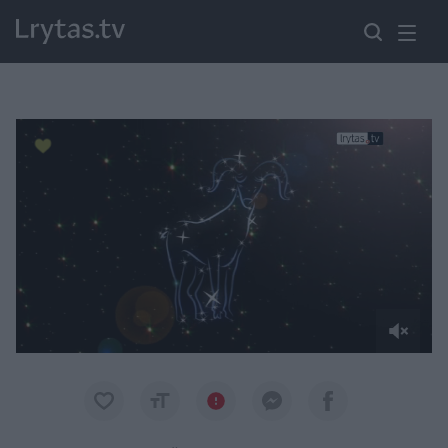
Paremkite Ukrainą