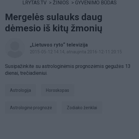
LRYTAS.TV
>
ŽINIOS
>
GYVENIMO BŪDAS
Mergelės sulauks daug
dėmesio iš kitų žmonių
„Lietuvos ryto“ televizija
2015-05-12 14:14
, atnaujinta 2016-12-11 20:15
Susipažinkite su astrologinėmis prognozėmis gegužės 13
dienai, trečiadieniui.
Astrologija
Horoskopas
astrologinė prognozė
Zodiako ženklai