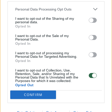
32 laipsnių šilumos
Personal Data Processing Opt Outs
Žinios
|
Orai
I want to opt-out of the Sharing of my
personal data.
00:00:59
Nufilmavo, kaip patvino Vilniaus Vakarinis aplinkkelis:
Opted In
vaizdas pribloškia
I want to opt-out of the Sale of my
Personal Data.
Žinios
|
Lietuvos diena
Opted In
I want to opt-out of processing my
Personal Data for Targeted Advertising.
00:00:55
Avarija Vilniuje: į stotelę įsirėžęs automobilis sužalojo
Opted In
dvi moteris
I want to opt-out of Collection, Use,
Žinios
|
Lietuvos diena
Retention, Sale, and/or Sharing of my
Personal Data that Is Unrelated with the
Purposes for which it was collected.
Opted Out
Visi įrašai
CONFIRM