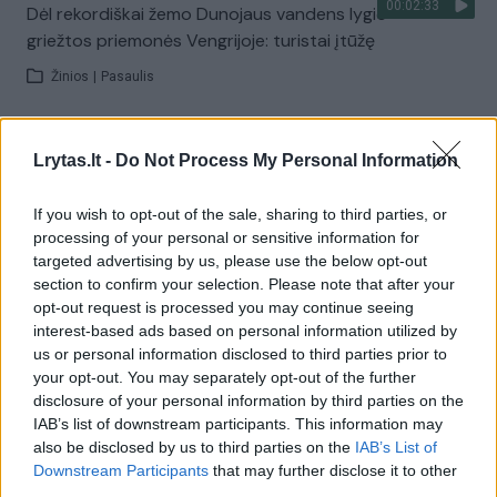
00:02:33
Dėl rekordiškai žemo Dunojaus vandens lygio –
griežtos priemonės Vengrijoje: turistai įtūžę
Žinios
|
Pasaulis
Visi įrašai
Lrytas.lt -
Do Not Process My Personal Information
If you wish to opt-out of the sale, sharing to third parties, or
processing of your personal or sensitive information for
Žiūrimiausi įrašai
targeted advertising by us, please use the below opt-out
section to confirm your selection. Please note that after your
opt-out request is processed you may continue seeing
00:00:30
interest-based ads based on personal information utilized by
Vaizdai iš tragiškos avarijos Vilniaus r.: dviejų moterų ir
us or personal information disclosed to third parties prior to
vaiko gyvybių išgelbėti nepavyko
your opt-out. You may separately opt-out of the further
Žinios
|
Lietuvos diena
disclosure of your personal information by third parties on the
IAB’s list of downstream participants. This information may
also be disclosed by us to third parties on the
IAB’s List of
00:00:57
Downstream Participants
that may further disclose it to other
Savaitės vidurys nusimato karštas: temperatūra kils iki
third parties.