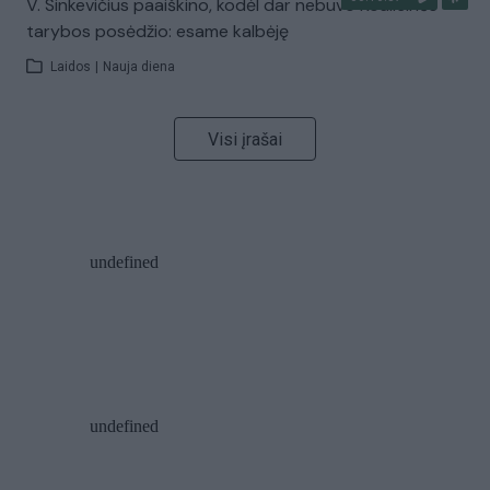
V. Sinkevičius paaiškino, kodėl dar nebuvo Koalicinės
tarybos posėdžio: esame kalbėję
Laidos
|
Nauja diena
Visi įrašai