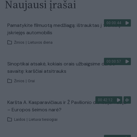
Naujausi įrašai
00:00:44
Pamatykite filmuotą medžiagą: ištrauktas į tvenkinį
įskriejęs automobilis
Žinios
|
Lietuvos diena
00:00:57
Sinoptikai atsakė, kokiais orais užbaigsime darbo
savaitę: karščiai atsitrauks
Žinios
|
Orai
00:42:12
Karšta A. Kasparavičiaus ir Ž Pavilionio diskusija: Rusija
– Europos šeimos narė?
Laidos
|
Lietuva tiesiogiai