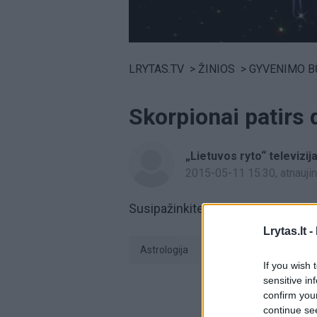
Volume
0%
LRYTAS.TV
>
ŽINIOS
>
GYVENIMO B
Skorpionai patirs
„Lietuvos ryto“ televizij
2015-05-11 15:30
, atnauj
Susipažinkite su astrologinėmis 
Lrytas.lt -
Astrologija
Horoskopas
If you wish 
sensitive in
confirm you
continue se