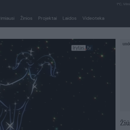
1°C, Viln
rimiausi
Žinios
Projektai
Laidos
Videoteka
Žiū