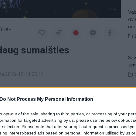
Vaiz
dvi
ne
ŪDAS
 daug sumaišties
Sav
tem
a
inta 2016-12-11 20:14
prognozėmis gegužės 12 dienai, antradieniui.
Nuf
Do Not Process My Personal Information
Vak
astrologinė prognozė
Zodiako ženklai
to opt-out of the sale, sharing to third parties, or processing of your per
formation for targeted advertising by us, please use the below opt-out s
r selection. Please note that after your opt-out request is processed y
eing interest-based ads based on personal information utilized by us or
V. 