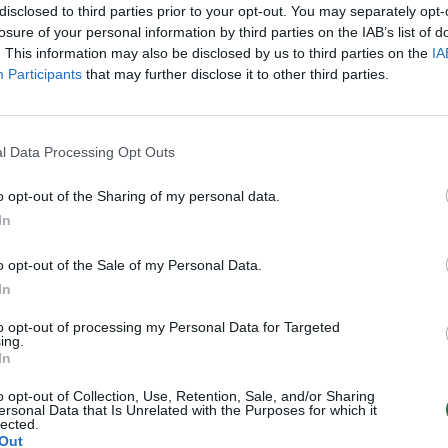
disclosed to third parties prior to your opt-out. You may separately opt-
įsit
Visi įrašai
losure of your personal information by third parties on the IAB’s list of
net
. This information may also be disclosed by us to third parties on the
IA
Participants
that may further disclose it to other third parties.
2:40
00:03:52
mai –
Liūdna vyresnio amžiaus dirbančiųjų
nenori:
kasdienybė – priekabiavimas, patyčios ir
užgaulūs įvardžiai
l Data Processing Opt Outs
Žinios
|
Lietuvos diena
o opt-out of the Sharing of my personal data.
In
0:29
00:02:08
mas
Aukštaitijos pučiamųjų orkestras
3
Nyderlanduose apgynė čempionų vardą
o opt-out of the Sale of my Personal Data.
In
Žinios
|
Lietuvos diena
to opt-out of processing my Personal Data for Targeted
ing.
In
o opt-out of Collection, Use, Retention, Sale, and/or Sharing
TV
ersonal Data that Is Unrelated with the Purposes for which it
Visi įrašai
lected.
Out