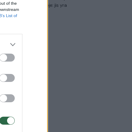
out of the
virtinti Ukrainos politikoje: jis yra
 downstream
eisus
B’s List of
Laidos
|
Nauja diena