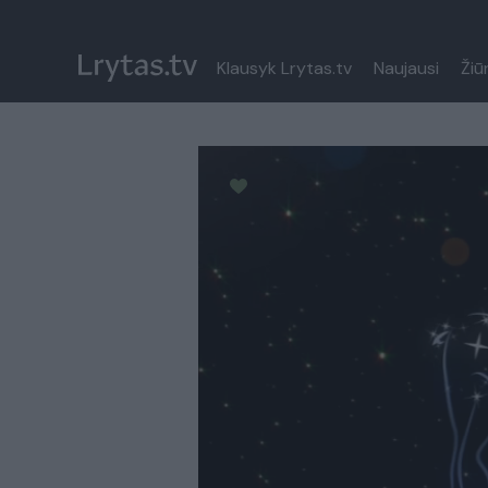
Klausyk Lrytas.tv
Naujausi
Žiū
Paremkite Ukrainą