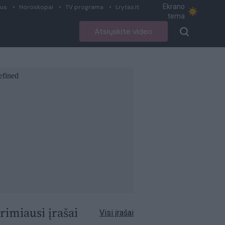
Ekrano
ius
Horoskopai
TV programa
Lrytas.lt
tema
Atsiųskite video
rimiausi įrašai
Visi įrašai