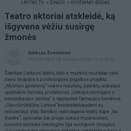
LRYTAS.TV
>
ŽINIOS
>
GYVENIMO BŪDAS
Teatro aktoriai atskleidė, ką
išgyvena vėžiu susirgę
žmonės
Aleksas Švenčionis
2015-04-30 21:58
, atnaujinta 2016-12-11 20:02
Šiandien Lietuvos teatro, kino ir muzikos muziejuje vyko
meno terapijos ir psichologinės pagalbos projekto
„Mylintys gyvenimą“ veiklos rezultatų, pateiktų unikalaus
spektaklio formatu, pristatymas. „Onkopsichologijos ir
komunikacijos centras“ ir tarptautinė farmacijos bendrovė
„GlaxoSmithKline Lietuva“ bendradarbiaudami su
režisieriaus Vido Bareikio vadovaujama teatro trupe „No
theatre“, specialiai šiai progai sukūrė mizanscenas,
kuriomis perteikė onkologine liga susirgusio žmogaus
išgyvenimus bei emocinius pokyčius, vykstančius ligos ir