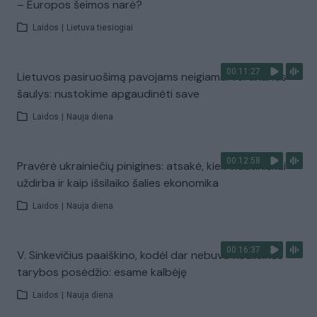
– Europos šeimos narė?
Laidos
|
Lietuva tiesiogiai
00:11:27
Lietuvos pasiruošimą pavojams neigiamai vertinantis
šaulys: nustokime apgaudinėti save
Laidos
|
Nauja diena
00:12:58
Pravėrė ukrainiečių pinigines: atsakė, kiek vidutiniškai
uždirba ir kaip išsilaiko šalies ekonomika
Laidos
|
Nauja diena
00:16:37
V. Sinkevičius paaiškino, kodėl dar nebuvo Koalicinės
tarybos posėdžio: esame kalbėję
Laidos
|
Nauja diena