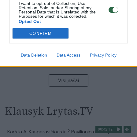
00:00:59
I want to opt-out of Collection, Use,
Nufilmavo, kaip patvino Vilniaus Vakarinis aplinkkelis:
Retention, Sale, and/or Sharing of my
vaizdas pribloškia
Personal Data that Is Unrelated with the
Purposes for which it was collected.
Opted Out
Žinios
|
Lietuvos diena
CONFIRM
00:00:55
Avarija Vilniuje: į stotelę įsirėžęs automobilis sužalojo
dvi moteris
Data Deletion
Data Access
Privacy Policy
Žinios
|
Lietuvos diena
Visi įrašai
Klausyk Lrytas.TV
00:42:12
Karšta A. Kasparavičiaus ir Ž Pavilionio diskusija: Rusija