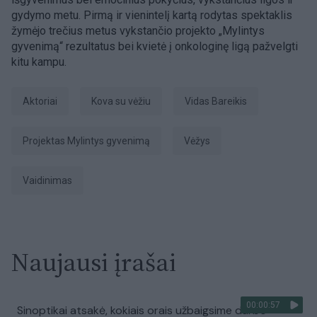
gydymo metu. Pirmą ir vienintelį kartą rodytas spektaklis
žymėjo trečius metus vykstančio projekto „Mylintys
gyvenimą“ rezultatus bei kvietė į onkologinę ligą pažvelgti
kitu kampu.
aktoriai
kova su vėžiu
Vidas Bareikis
projektas Mylintys gyvenimą
Vėžys
vaidinimas
Naujausi įrašai
00:00:57
Sinoptikai atsakė, kokiais orais užbaigsime darbo