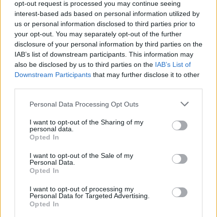
opt-out request is processed you may continue seeing
interest-based ads based on personal information utilized by
Visi įrašai
us or personal information disclosed to third parties prior to
your opt-out. You may separately opt-out of the further
disclosure of your personal information by third parties on the
IAB’s list of downstream participants. This information may
Žiūrimiausi įrašai
also be disclosed by us to third parties on the
IAB’s List of
Downstream Participants
that may further disclose it to other
third parties.
00:00:30
Vaizdai iš tragiškos avarijos Vilniaus r.: dviejų moterų ir
Personal Data Processing Opt Outs
vaiko gyvybių išgelbėti nepavyko
I want to opt-out of the Sharing of my
personal data.
Žinios
|
Lietuvos diena
Opted In
I want to opt-out of the Sale of my
00:00:57
Savaitės vidurys nusimato karštas: temperatūra kils iki
Personal Data.
Opted In
32 laipsnių šilumos
I want to opt-out of processing my
Žinios
|
Orai
Personal Data for Targeted Advertising.
Opted In