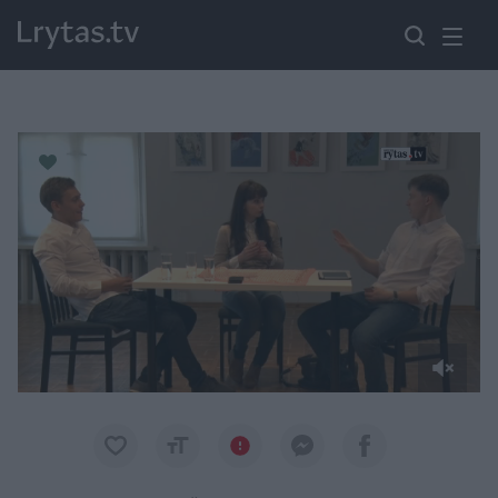
Paremkite Ukrainą