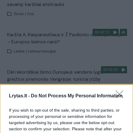
savaitę: karščiai atsitrauks
Žinios
|
Orai
00:42:12
Karšta A. Kasparavičiaus ir Ž Pavilionio diskusija: Rusija
– Europos šeimos narė?
Laidos
|
Lietuva tiesiogiai
00:02:33
Dėl rekordiškai žemo Dunojaus vandens lygio –
griežtos priemonės Vengrijoje: turistai įtūžę
Žinios
|
Pasaulis
Lrytas.lt -
Do Not Process My Personal Information
00:04:00
Kuprines pasvėrę specialistai įspėja apie pavojingą
If you wish to opt-out of the sale, sharing to third parties, or
įprotį: tą daro daugiau nei pusė pradinukų
processing of your personal or sensitive information for
targeted advertising by us, please use the below opt-out
Žinios
|
Lietuvos diena
section to confirm your selection. Please note that after your