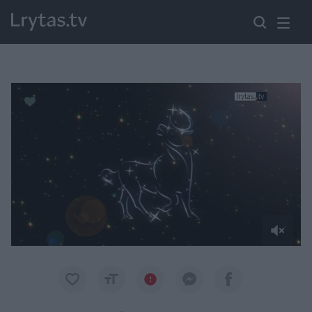
Paremkite Ukrainą