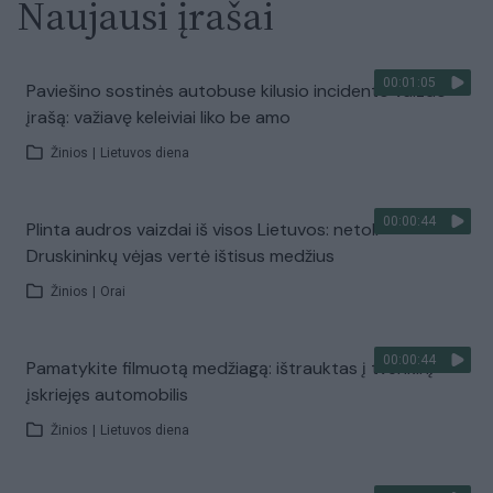
Naujausi įrašai
00:01:05
Paviešino sostinės autobuse kilusio incidento vaizdo
įrašą: važiavę keleiviai liko be amo
Žinios
|
Lietuvos diena
00:00:44
Plinta audros vaizdai iš visos Lietuvos: netoli
Druskininkų vėjas vertė ištisus medžius
Žinios
|
Orai
00:00:44
Pamatykite filmuotą medžiagą: ištrauktas į tvenkinį
įskriejęs automobilis
Žinios
|
Lietuvos diena