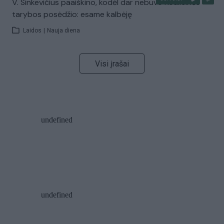
V. Sinkevičius paaiškino, kodėl dar nebuvo Koalicinės
tarybos posėdžio: esame kalbėję
Laidos
|
Nauja diena
Visi įrašai