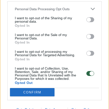
32 laipsnių šilumos
Personal Data Processing Opt Outs
Žinios
|
Orai
I want to opt-out of the Sharing of my
personal data.
00:00:59
Nufilmavo, kaip patvino Vilniaus Vakarinis aplinkkelis:
Opted In
vaizdas pribloškia
I want to opt-out of the Sale of my
Personal Data.
Žinios
|
Lietuvos diena
Opted In
I want to opt-out of processing my
Personal Data for Targeted Advertising.
00:00:55
Avarija Vilniuje: į stotelę įsirėžęs automobilis sužalojo
Opted In
dvi moteris
I want to opt-out of Collection, Use,
Žinios
|
Lietuvos diena
Retention, Sale, and/or Sharing of my
Personal Data that Is Unrelated with the
Purposes for which it was collected.
Opted Out
Visi įrašai
CONFIRM