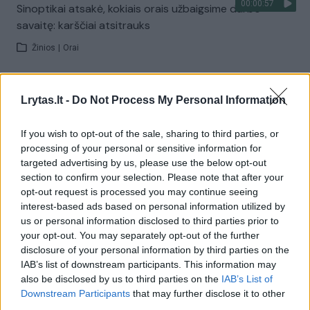
00:00:57
Sinoptikai atsakė, kokiais orais užbaigsime darbo
savaitę: karščiai atsitrauks
Žinios
|
Orai
Visi įrašai
Lrytas.lt -
Do Not Process My Personal Information
If you wish to opt-out of the sale, sharing to third parties, or
processing of your personal or sensitive information for
Žiūrimiausi įrašai
targeted advertising by us, please use the below opt-out
section to confirm your selection. Please note that after your
opt-out request is processed you may continue seeing
00:00:30
interest-based ads based on personal information utilized by
Vaizdai iš tragiškos avarijos Vilniaus r.: dviejų moterų ir
us or personal information disclosed to third parties prior to
vaiko gyvybių išgelbėti nepavyko
your opt-out. You may separately opt-out of the further
Žinios
|
Lietuvos diena
disclosure of your personal information by third parties on the
IAB’s list of downstream participants. This information may
also be disclosed by us to third parties on the
IAB’s List of
00:00:57
Downstream Participants
that may further disclose it to other
Savaitės vidurys nusimato karštas: temperatūra kils iki
third parties.