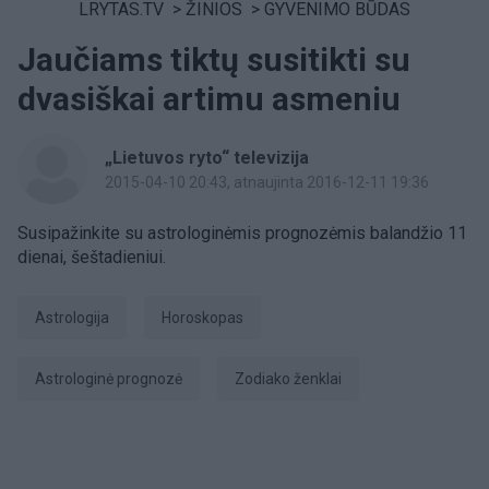
LRYTAS.TV
>
ŽINIOS
>
GYVENIMO BŪDAS
Jaučiams tiktų susitikti su
dvasiškai artimu asmeniu
„Lietuvos ryto“ televizija
2015-04-10 20:43
, atnaujinta 2016-12-11 19:36
Susipažinkite su astrologinėmis prognozėmis balandžio 11
dienai, šeštadieniui.
Astrologija
Horoskopas
astrologinė prognozė
Zodiako ženklai