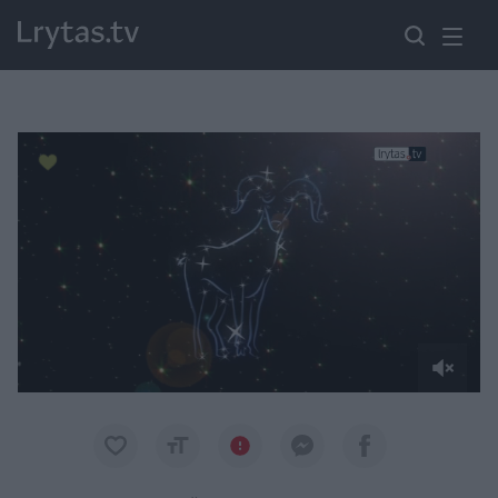
Paremkite Ukrainą