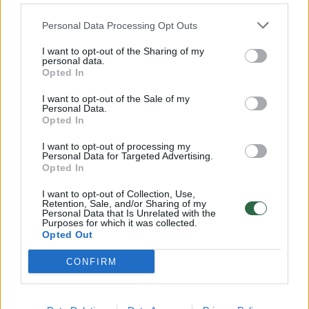
32 laipsnių šilumos
Personal Data Processing Opt Outs
Žinios
|
Orai
I want to opt-out of the Sharing of my
personal data.
00:00:59
Nufilmavo, kaip patvino Vilniaus Vakarinis aplinkkelis:
Opted In
vaizdas pribloškia
I want to opt-out of the Sale of my
Personal Data.
Žinios
|
Lietuvos diena
Opted In
I want to opt-out of processing my
Personal Data for Targeted Advertising.
00:00:55
Avarija Vilniuje: į stotelę įsirėžęs automobilis sužalojo
Opted In
dvi moteris
I want to opt-out of Collection, Use,
Žinios
|
Lietuvos diena
Retention, Sale, and/or Sharing of my
Personal Data that Is Unrelated with the
Purposes for which it was collected.
Opted Out
Visi įrašai
CONFIRM