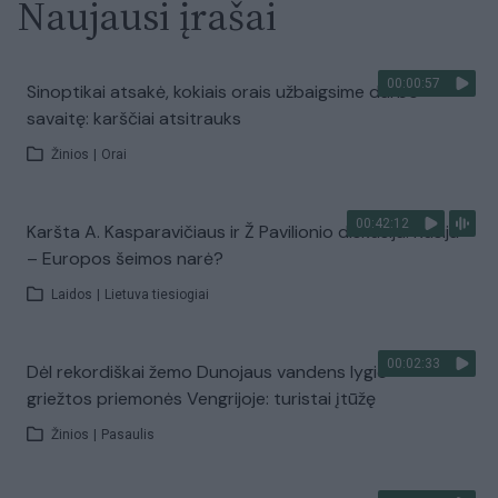
Naujausi įrašai
00:00:57
Sinoptikai atsakė, kokiais orais užbaigsime darbo
savaitę: karščiai atsitrauks
Žinios
|
Orai
00:42:12
Karšta A. Kasparavičiaus ir Ž Pavilionio diskusija: Rusija
– Europos šeimos narė?
Laidos
|
Lietuva tiesiogiai
00:02:33
Dėl rekordiškai žemo Dunojaus vandens lygio –
griežtos priemonės Vengrijoje: turistai įtūžę
Žinios
|
Pasaulis