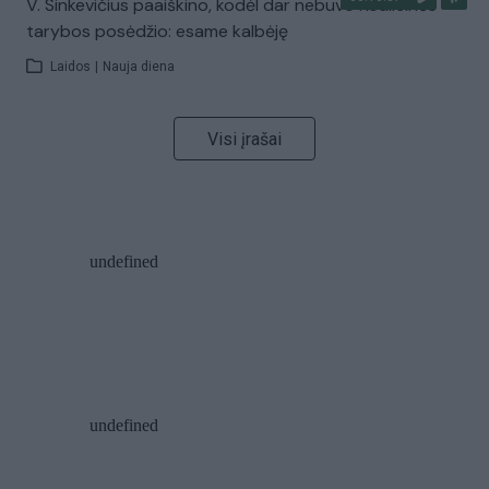
V. Sinkevičius paaiškino, kodėl dar nebuvo Koalicinės
tarybos posėdžio: esame kalbėję
Laidos
|
Nauja diena
Visi įrašai