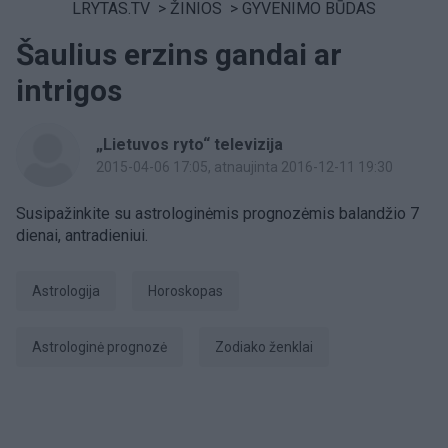
LRYTAS.TV
>
ŽINIOS
>
GYVENIMO BŪDAS
Šaulius erzins gandai ar
intrigos
„Lietuvos ryto“ televizija
2015-04-06 17:05
, atnaujinta 2016-12-11 19:30
Susipažinkite su astrologinėmis prognozėmis balandžio 7
dienai, antradieniui.
Astrologija
Horoskopas
astrologinė prognozė
Zodiako ženklai