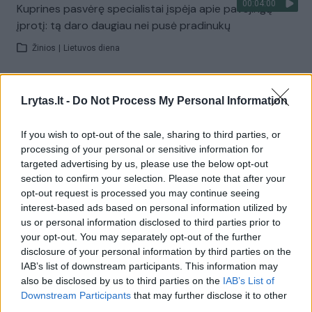
00:04:00
Kuprines pasvėrę specialistai įspėja apie pavojingą
įprotį: tą daro daugiau nei pusė pradinukų
Žinios
|
Lietuvos diena
Visi įrašai
Lrytas.lt -
Do Not Process My Personal Information
If you wish to opt-out of the sale, sharing to third parties, or
processing of your personal or sensitive information for
Žiūrimiausi įrašai
targeted advertising by us, please use the below opt-out
section to confirm your selection. Please note that after your
opt-out request is processed you may continue seeing
00:00:30
interest-based ads based on personal information utilized by
Vaizdai iš tragiškos avarijos Vilniaus r.: dviejų moterų ir
us or personal information disclosed to third parties prior to
vaiko gyvybių išgelbėti nepavyko
your opt-out. You may separately opt-out of the further
Žinios
|
Lietuvos diena
disclosure of your personal information by third parties on the
IAB’s list of downstream participants. This information may
also be disclosed by us to third parties on the
IAB’s List of
00:00:57
Downstream Participants
that may further disclose it to other
Savaitės vidurys nusimato karštas: temperatūra kils iki
third parties.